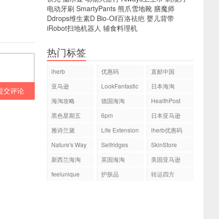
电动牙刷
SmartyPants
熊爪雪地靴
膳魔师
Ddrops维生素D
Bio-Oil百洛祛疤
婴儿背带
iRobot扫地机器人
辅食料理机
热门标签
iherb
优惠码
直邮中国
亚马逊
LookFantastic
日本海淘
提交评论
海淘攻略
德国海淘
HealthPost
黑色星期五
6pm
日本亚马逊
雅诗兰黛
Life Extension
iherb优惠码
Nature's Way
Selfridges
SkinStore
新西兰海淘
英国海淘
美国亚马逊
feelunique
护肤品
转运四方