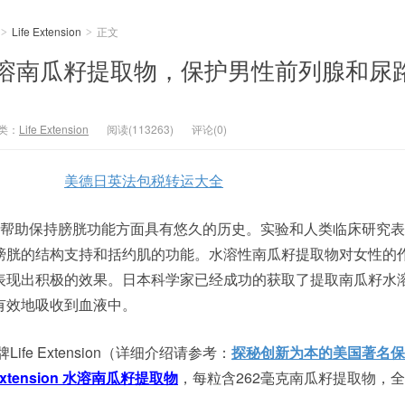
Life Extension
正文
>
>
sion 水溶南瓜籽提取物，保护男性前列腺和尿
类：
Life Extension
阅读(113263)
评论(0)
美德日英法包税转运大全
ed）在帮助保持膀胱功能方面具有悠久的历史。实验和人类临床研究
膀胱的结构支持和括约肌的功能。水溶性南瓜籽提取物对女性的
表现出积极的效果。日本科学家已经成功的获取了提取南瓜籽水
有效地吸收到血液中。
fe Extension（详细介绍请参考：
探秘创新为本的美国著名保
 Extension 水溶南瓜籽提取物
，每粒含262毫克南瓜籽提取物，