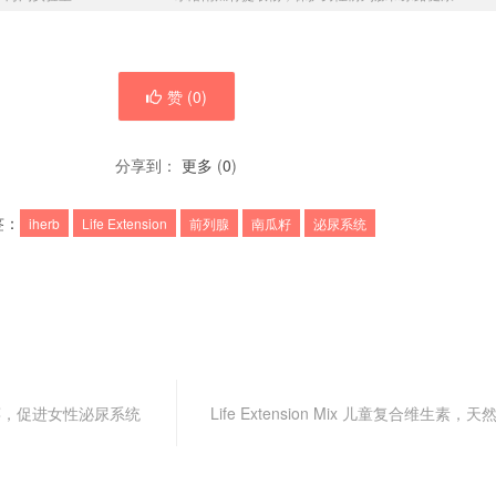
赞 (
0
)
分享到：
更多
(
0
)
签：
iherb
Life Extension
前列腺
南瓜籽
泌尿系统
x 蔓越莓，促进女性泌尿系统
Life Extension Mix 儿童复合维生素