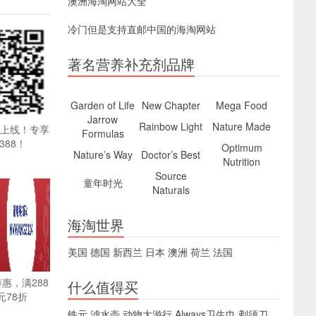
澳洲海淘网站大全
冷门但是支持直邮中国的海淘网站
著名营养补充剂品牌
Garden of Life
New Chapter
Mega Food
Jarrow
Rainbow Light
Nature Made
pp上线！专享
Formulas
388！
Optimum
Nature’s Way
Doctor’s Best
Nutrition
Source
童年时光
Naturals
海淘世界
美国
德国
新西兰
日本
澳洲
荷兰
法国
特惠，满288
什么值得买
元78折
铁元
滤水壶
动物大游行
Always卫生巾
剃须刀