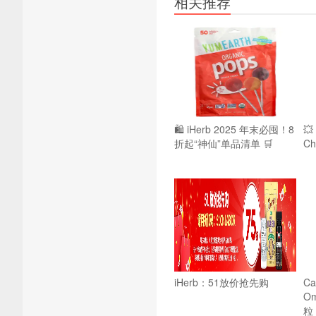
相关推荐
🛍️ iHerb 2025 年末必囤！8

折起“神仙”单品清单 🛒
Ch
iHerb：51放价抢先购
Cal
O
粒