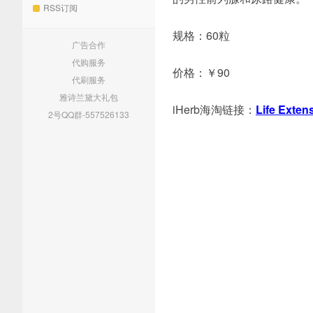
RSS订阅
规格：60粒
广告合作
代购服务
价格：￥90
代刷服务
雅诗兰黛大礼包
iHerb海淘链接：
Life Ex
2号QQ群-557526133