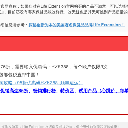
sion官网宣称：如果您对在Life Extension官网购买的产品不满意，可以选
所知，目前还没有哪家保健品敢这样做。这无疑也是其无可挑剔产品质量的
n的详细信息请参考：
探秘创新为本的美国著名保健品品牌Life Extension！
75折，需要输入优惠码：RZK388，每个账户仅限3次！
元包邮包税直邮中国！
b海淘攻略（95折优惠码RZK388+顺丰速运）
促销高达85折
、
畅销排行榜
、
特价区
、
试用产品（心跳价、每单
：
海淘实验室
»
Life Extension 水溶南瓜籽提取物，保护男性前列腺和尿路健康！