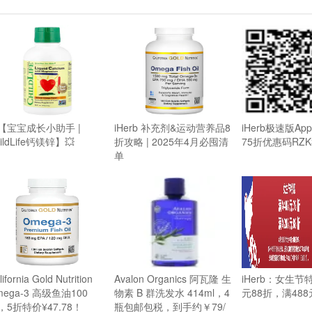
【宝宝成长小助手 |
iHerb 补充剂&运动营养品8
iHerb极速版A
ildLife钙镁锌】💥
折攻略 | 2025年4月必囤清
75折优惠码RZK
单
ifornia Gold Nutrition
Avalon Organics 阿瓦隆 生
iHerb：女生节
mega-3 高级鱼油100
物素 B 群洗发水 414ml，4
元88折，满488
，5折特价¥47.78！
瓶包邮包税，到手约￥79/