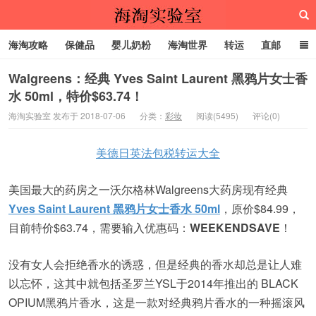
海淘攻略
保健品
婴儿奶粉
海淘世界
转运
直邮
代购服务
Walgreens：经典 Yves Saint Laurent 黑鸦片女士香
水 50ml，特价$63.74！
海淘实验室
海淘实验室 发布于 2018-07-06
分类：
彩妆
阅读(5495)
评论(0)
美德日英法包税转运大全
美国最大的药房之一沃尔格林Walgreens大药房现有经典
Yves Saint Laurent 黑鸦片女士香水 50ml
，原价$84.99，
目前特价$63.74，需要输入优惠码：
WEEKENDSAVE
！
没有女人会拒绝香水的诱惑，但是经典的香水却总是让人难
以忘怀，这其中就包括圣罗兰YSL于2014年推出的 BLACK
OPIUM黑鸦片香水，这是一款对经典鸦片香水的一种摇滚风