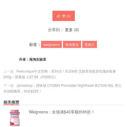
赞 (
0
)
分享到：
更多
(
0
)
标签：
walgreens
海淘香水
黑鸦片
作者：
海淘实验室
上一篇
Feelunique中文官网：买3付2！ELEMIS 艾丽美骨胶原玫瑰卸妆膏
200g – 限量版 ￡67.99（约596元）
下一篇
Jomashop：西铁城 CITIZEN Promaster Nighthawk BJ7006-56L 男士
光动能腕表，特价$225！
相关推荐
Walgreens：全场满$40享额外85折！