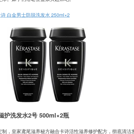
e 卡诗 白金男士防脱洗发水 250ml×2
恒养滋护洗发水2号 500ml×2瓶
定制，皇家鸢尾滋养秘方融合卡诗活性滋养修护配方，彻底清洁