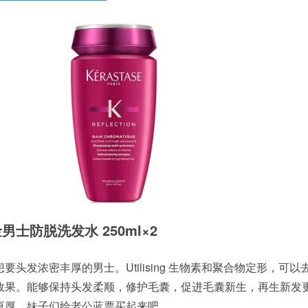
 白金男士防脱洗发水 250ml×2
头发浓密丰厚的男士。Utilising 生物素和聚合物定形，可以
效果。能够保持头发柔顺，修护毛囊，促进毛囊新生，再生新发
更厚。妹子们给老公蓝票买起来吧。