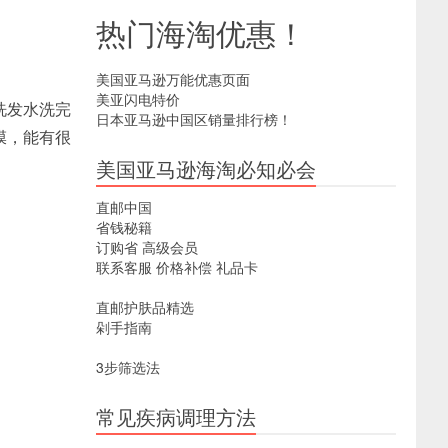
热门海淘优惠！
美国亚马逊万能优惠页面
美亚闪电特价
洗发水洗完
日本亚马逊中国区销量排行榜！
膜，能有很
。
美国亚马逊海淘必知必会
直邮中国
省钱秘籍
订购省
高级会员
联系客服
价格补偿
礼品卡
直邮护肤品精选
剁手指南
3步筛选法
常见疾病调理方法