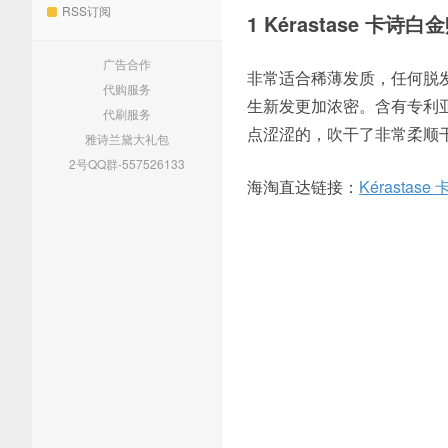
RSS订阅
1 Kérastase 卡诗
广告合作
非常适合稀薄发质，任何脱
代购服务
生新发更加浓密。含有专利亚
代刷服务
点涩涩的，吹干了非常柔顺
雅诗兰黛大礼包
2号QQ群-557526133
海淘直达链接：
Kérastas