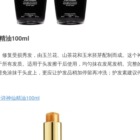
仙精油100ml
，修复受损秀发，由玉兰花、山茶花和玉米胚芽配制而成。这个
于所有发质。适用于头发擦干后使用，均匀抹在发尾发梢。完整
避免涂抹于头皮上，更应让护发品稍加停留再冲洗；护发素建议
e 卡诗神仙精油100ml