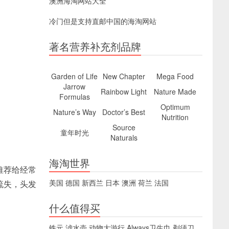
澳洲海淘网站大全
冷门但是支持直邮中国的海淘网站
著名营养补充剂品牌
Garden of Life
New Chapter
Mega Food
Jarrow
Rainbow Light
Nature Made
Formulas
Optimum
Nature’s Way
Doctor’s Best
Nutrition
Source
童年时光
Naturals
海淘世界
推荐给经常
美国
德国
新西兰
日本
澳洲
荷兰
法国
流失，头发
什么值得买
铁元
滤水壶
动物大游行
Always卫生巾
剃须刀