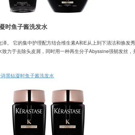
诗黑钻凝时鱼子酱洗发水
光泽。 它的集中护理配方结合维生素A和E从上到下清洁和焕发
致力于去除头皮屑，同时用一种再生分子Abyssine强韧发丝，
se 卡诗黑钻凝时鱼子酱洗发水