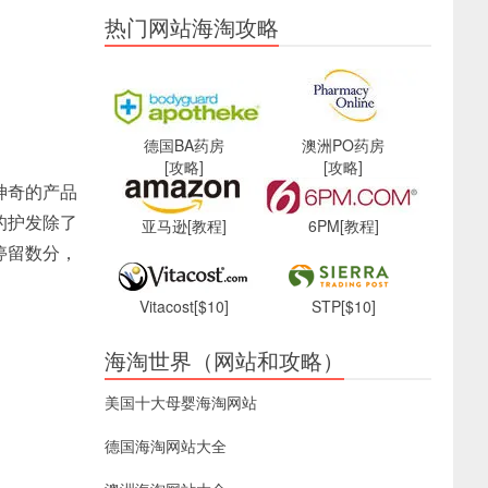
热门网站海淘攻略
德国BA药房
澳洲PO药房
[攻略]
[攻略]
神奇的产品
的护发除了
亚马逊
[教程]
6PM
[教程]
停留数分，
Vitacost
[$10]
STP
[$10]
海淘世界（网站和攻略）
美国十大母婴海淘网站
德国海淘网站大全