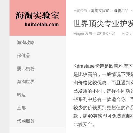
当前位置：
海淘实验室
母婴用品
>
>
世界顶尖专业护发品
winger 发布于 2018-07-01
分类：
海淘攻略
保健品
Kérastase卡诗是欧
婴儿奶粉
是比较高的，一般情况下我
海淘世界
淘价格比较优惠，而且遇到
己发质的不同，选择不同功
转运
些系列中总有一款适合你，
较少的价钱买到更超值的产
直邮
款，满40英镑即可免费直
代购服务
比较安全。