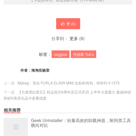
赞 (
0
)
分享到：
更多
(
0
)
标签：
coggles
托德斯 Tod‘s
作者：
海淘实验室
上一篇
Mybag：芙拉 FURLA ELISIR MINI 女款斜挎包，特价约￥1375
下一篇
【力度堪比黑五】转运四方6周年庆正式开启 上半年力度最大 最低66折
和$50美亚礼品卡多重优惠
相关推荐
Geek Uninstaller：轻量高效的卸载神器，附同类工具
横向对比