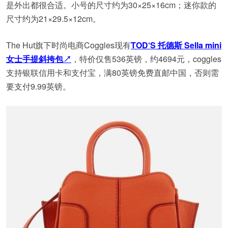
是外出都很合适。小号的尺寸约为30×25×16cm；迷你款的
尺寸约为21×29.5×12cm。
The Hut旗下时尚电商Coggles现有
TOD‘S 托德斯 Sella mini
女士手提斜挎包↗
，特价仅售536英镑，约4694元，coggles
支持银联信用卡和支付宝，满80英镑免费直邮中国，否则需
要支付9.99英镑。