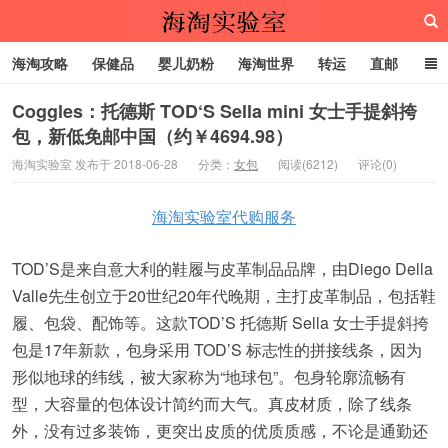
海淘攻略
保健品
婴儿奶粉
海淘世界
转运
直邮
代购服务
Coggles：托德斯 TOD‘S Sella mini 女士手提斜挎
包，新低免邮中国（约￥4694.98）
海淘实验室
海淘实验室 发布于 2018-06-28
分类：
女包
阅读(6212)
评论(0)
海淘实验室代购服务
TOD’S是来自意大利的鞋履与皮革制品品牌，由Diego Della
Valle先生创立于20世纪20年代晚期，主打皮革制品，包括鞋
履、包袋、配饰等。这款TOD’S 托德斯 Sella 女士手提斜挎
包是17年新款，包身采用 TOD’S 标志性的拼接线条，因为
形似地球的纬线，被大家称为“地球包”。包身轮廓流畅有
型，大容量的包体设计简约而大气。真皮材质，除了线条
外，没有过多装饰，更突出皮质的优质质感，不论是通勤还