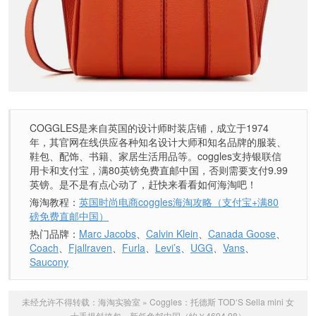
COGGLES是来自英国的设计师时装店铺，成立于1974
年，其官网在线供应各种知名设计大师和知名品牌的服装、
鞋包、配饰、书籍、家居生活用品等。coggles支持银联信
用卡和支付宝，满80英镑免费直邮中国，否则需要支付9.99
英镑。是不是有点心动了，赶快来看看如何海淘吧！
海淘教程：
英国时尚电商coggles海淘攻略（支付宝+满80
磅免费直邮中国）
热门品牌：
Marc Jacobs
、
Calvin Klein
、
Canada Goose
、
Coach
、
Fjallraven
、
Furla
、
Levi’s
、
UGG
、
Vans
、
Saucony
未经允许不得转载：
海淘实验室
»
Coggles：托德斯 TOD‘S Sella mini 女
士手提斜挎包，新低免邮中国（约￥4694.98）