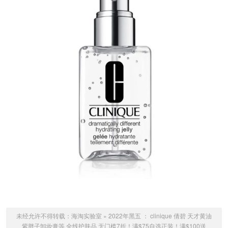
未经允许不得转载：
海淘实验室
»
2022年黑五 ： clinique 倩碧 天才黄油
紫胖子卸妆膏等 全线护肤品 无门槛7折！满$75自选正装！满$100送