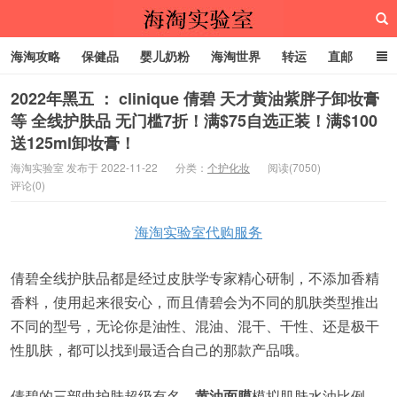
海淘攻略
保健品
婴儿奶粉
海淘世界
转运
直邮
代购服务
2022年黑五 ： clinique 倩碧 天才黄油紫胖子卸妆膏
等 全线护肤品 无门槛7折！满$75自选正装！满$100
送125ml卸妆膏！
海淘实验室
海淘实验室 发布于 2022-11-22
分类：
个护化妆
阅读(7050)
评论(0)
海淘实验室代购服务
倩碧全线护肤品都是经过皮肤学专家精心研制，不添加香精
香料，使用起来很安心，而且倩碧会为不同的肌肤类型推出
不同的型号，无论你是油性、混油、混干、干性、还是极干
性肌肤，都可以找到最适合自己的那款产品哦。
倩碧的三部曲护肤超级有名，
黄油面膜
模拟肌肤水油比例，