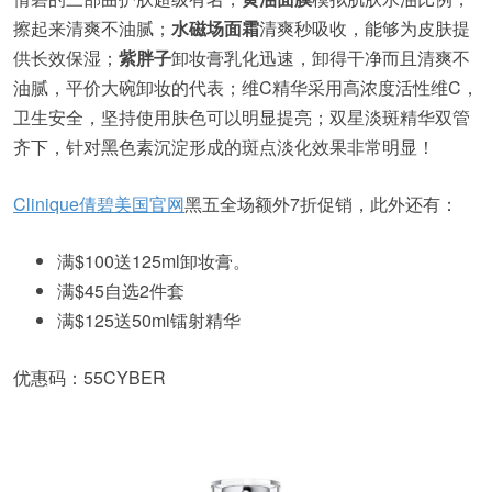
擦起来清爽不油腻；
水磁场面霜
清爽秒吸收，能够为皮肤提
供长效保湿；
紫胖子
卸妆膏乳化迅速，卸得干净而且清爽不
油腻，平价大碗卸妆的代表；维C精华采用高浓度活性维C，
卫生安全，坚持使用肤色可以明显提亮；双星淡斑精华双管
齐下，针对黑色素沉淀形成的斑点淡化效果非常明显！
Clinique倩碧美国官网
黑五全场额外7折促销，此外还有：
满$100送125ml卸妆膏。
满$45自选2件套
满$125送50ml镭射精华
优惠码：55CYBER