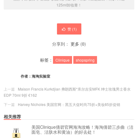
125ml卸妆膏！
赞 (
1
)
分享到：
更多
(
0
)
标签：
Clinique
shopspring
作者：
海淘实验室
上一篇
Maison Francis Kurkdjian 弗朗西斯*库尔吉安MFK 绅士玫瑰男士香水
EDP 70ml 9折 €162
下一篇
Harvey Nicholes 美国官网：黑五大促时尚75折+美妆85折促销
相关推荐
美国Clinique倩碧官网海淘攻略！海淘倩碧三步曲（洁
面皂、洁肤水和黄油）的好去处！