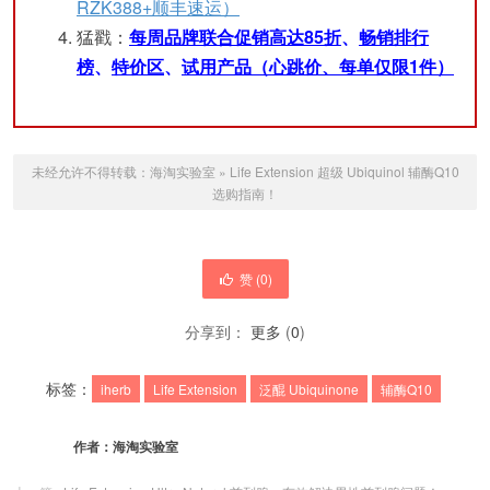
RZK388+顺丰速运）
猛戳：
每周品牌联合促销高达85折
、
畅销排行
榜
、
特价区
、
试用产品（心跳价、每单仅限1件）
未经允许不得转载：
海淘实验室
»
Life Extension 超级 Ubiquinol 辅酶Q10
选购指南！
赞 (
0
)
分享到：
更多
(
0
)
标签：
iherb
Life Extension
泛醌 Ubiquinone
辅酶Q10
作者：
海淘实验室