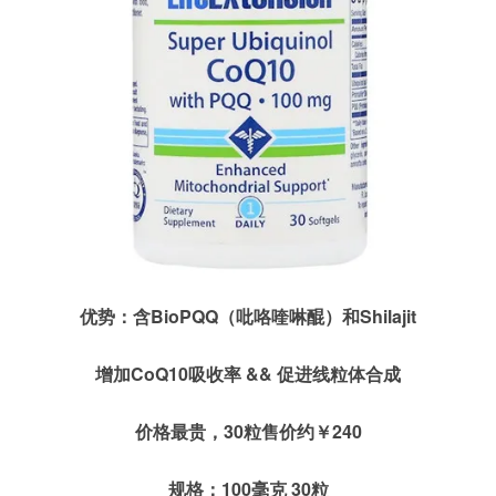
优势：含BioPQQ（吡咯喹啉醌）和Shilajit
增加CoQ10吸收率 && 促进线粒体合成
价格最贵，30粒售价约￥240
规格：100毫克 30粒