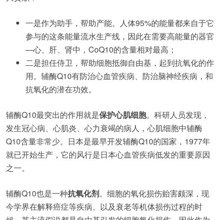
一是作为助手，帮助产能。人体95%的能量都来自于它
参与的这条能量流水生产线，因此在需要高能量的器官
—心、肝、肾中，CoQ10的含量相对最高；
二是担任侍卫，帮助细胞抵御自由基，起到抗氧化的作
用。辅酶Q10有防治心血管疾病、防治脑神经疾病，和
抗氧化的潜在功效。
辅酶Q10最突出的作用就是
保护心肌细胞
。科研人员发现，
发生冠心病、心肌炎、心力衰竭的病人，心肌细胞中辅酶
Q10含量非常少。日本是最早开发辅酶Q10的国家，1977年
就已开始生产，它的风行是日本心血管疾病低发的重要原因
之一。
辅酶Q10也是一种
抗氧化剂
。细胞的氧化损伤贻害颇深，现
今学界在解释癌症等疾病、以及衰老等机体损伤过程的时
候，其主流假说都是自由基引发的细胞氧化损伤，因此作为