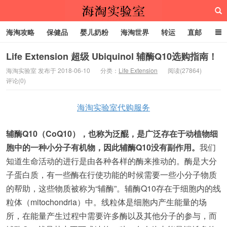
海淘攻略
保健品
婴儿奶粉
海淘世界
转运
直邮
代购服务
Life Extension 超级 Ubiquinol 辅酶Q10选购指南！
海淘实验室 发布于 2018-06-10
分类：
Life Extension
阅读(27864)
评论(0)
海淘实验室
海淘实验室代购服务
辅酶Q10（CoQ10），也称为泛醌，是广泛存在于动植物细
胞中的一种小分子有机物，因此辅酶Q10没有副作用。
我们
知道生命活动的进行是由各种各样的酶来推动的。酶是大分
子蛋白质，有一些酶在行使功能的时候需要一些小分子物质
的帮助，这些物质被称为“辅酶”。辅酶Q10存在于细胞内的线
粒体（mitochondria）中。线粒体是细胞内产生能量的场
所，在能量产生过程中需要许多酶以及其他分子的参与，而