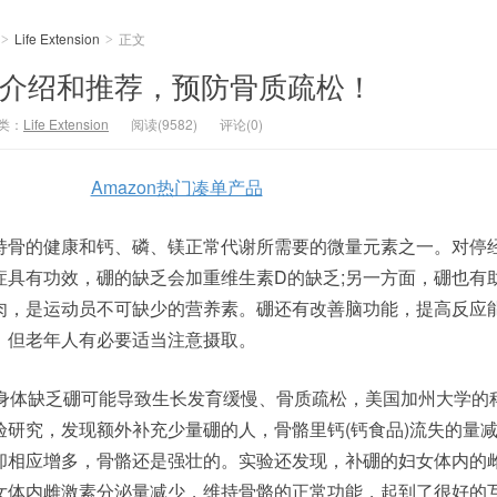
Life Extension
正文
>
>
ion 硼 介绍和推荐，预防骨质疏松！
类：
Life Extension
阅读(9582)
评论(0)
Amazon热门凑单产品
持骨的健康和钙、磷、镁正常代谢所需要的微量元素之一。对停
症具有功效，硼的缺乏会加重维生素D的缺乏;另一方面，硼也有
肉，是运动员不可缺少的营养素。硼还有改善脑功能，提高反应
，但老年人有必要适当注意摄取。
身体缺乏硼可能导致生长发育缓慢、骨质疏松，美国加州大学的
验研究，发现额外补充少量硼的人，骨骼里钙(钙食品)流失的量
却相应增多，骨骼还是强壮的。实验还发现，补硼的妇女体内的
女体内雌激素分泌量减少，维持骨骼的正常功能，起到了很好的