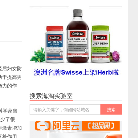
经后妇女防
助于提高男
能力的作
搜索海淘实验室
科学家曾
减少了很
雌激素增加
互补作用。