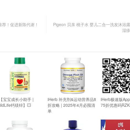
6介绍和推荐！促进新陈代谢！
Pigeon 贝亲 桃子水 婴儿二合一洗发沐
湿
【宝宝成长小助手 |
iHerb 补充剂&运动营养品8
iHerb极速版A
ildLife钙镁锌】💥
折攻略 | 2025年4月必囤清
75折优惠码RZK
单