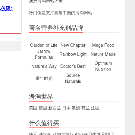
澳洲海淘网站大全
仅限1
冷门但是支持直邮中国的海淘网站
著名营养补充剂品牌
Garden of Life
New Chapter
Mega Food
Jarrow
Rainbow Light
Nature Made
Formulas
Optimum
Nature’s Way
Doctor’s Best
Nutrition
Source
童年时光
Naturals
海淘世界
美国
德国
新西兰
日本
澳洲
荷兰
法国
什么值得买
铁元
滤水壶
动物大游行
Always卫生巾
剃须刀