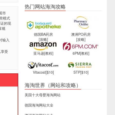
热门网站海淘攻略
国市
营模式
认证的现
库规
德国BA药房
澳洲PO药房
[攻略]
[攻略]
时输入
以享受
亚马逊
[教程]
6PM
[教程]
Vitacost
[$10]
STP
[$10]
海淘世界（网站和攻略）
美国十大母婴海淘网站
德国海淘网站大全