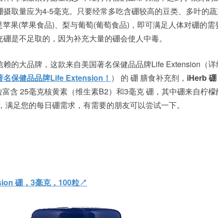
摄取量应为4-5毫克。只要经常多吃含硼较高的豆类、多叶的蔬
其是苹果(苹果食品)、梨与葡萄(葡萄食品)，即可满足人体对硼的
充硼是不足取的，因为补充大量的硼会使人中毒。
的大品牌，这款来自美国著名保健品品牌Life Extension（
健品品牌Life Extension！
） 的 硼 膳食补充剂，
iHerb
粒富含 25毫克核黄素（维生素B2）和3毫克 硼，其中硼来自柠檬
物，满足您的每日硼需求，有需要的朋友可以尝试一下。
ension 硼，3毫克，100粒↗