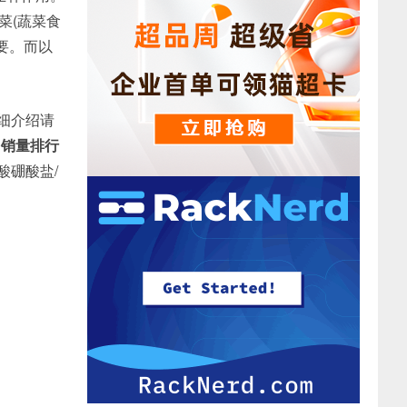
菜(蔬菜食
需要。而以
详细介绍请
 硼 销量排行
酸硼酸盐/