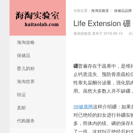
当前位置：
海淘实验室
保健品品牌
>
Life Extens
海淘实验室 发布于 2018-06-10
分
海淘攻略
保健品
硼
普遍存在于蔬果中，是维
婴儿奶粉
止钙质流失、预防骨质疏松
海淘世界
性睾丸甾酮分泌量，强化肌
用。虽然大多数人并不缺硼
转运
39健康网
这样介绍硼：如果
直邮
对已绝经的妇女进行补硼实
代购服务
多，而体内的镁、磷的保存
了一倍，这对纠正绝经后妇