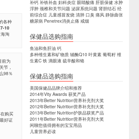
补钙
补铁补血
妇科炎症
眼睛酸痛
肝脏保健
水肿
浮肿
颈椎和关节问题
泌尿系统问题
肾胆结石
经
前综合症
儿童感冒发烧
清肺
口臭
痛风
静脉曲张
糖尿病
Penetrex消炎止痛
戒烟
的各种
-10
，海淘
保健品选购指南
鱼油和鱼肝油
钙
多种维生素和矿物质
辅酶Q10
叶黄素
葡萄籽
维
生素C
铁
滴眼液
硫辛酸和铬
目前为
，关节，
98％
保健品选购指南
美国保健品品牌介绍和推荐
2014年Vity Awards 获奖产品
2013年Better Nutrition营养补充剂大奖
2012年Better Nutrition营养补充剂大奖
2013年Better Nutrition护肤品获奖产品
选择在购买
2011年Better Nutrition营养补充剂大奖
最好证
闲聊您值得拥有的宝宝用品
儿童营养必读