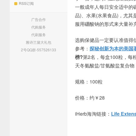
RSS订阅
一般成年人每日安全适中的硼
品)、水果(水果食品)，尤
广告合作
服用硼酸钠的形式来大量补
代购服务
代刷服务
选购保健品一定要认准值得信赖
雅诗兰黛大礼包
参考：
探秘创新为本的美国著名保
2号QQ群-557526133
榜?
第2名，每盒100粒，每
天冬氨酸盐/甘氨酸盐复合
规格：100粒
价格：约￥28
iHerb海淘链接：
Life Ext