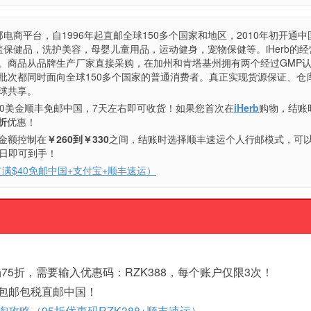
电商平台，自1996年起直邮全球150多个国家和地区，2010年初开通中
盖保健品，洗护美容，母婴儿童用品，运动健身，宠物保健等。iHerb的经
。商品从品牌生产厂家直接采购，在加州和肯塔基州拥有两个经过GMP
批次都同时面向全球150多个国家的普通消费者。真正实现货源保证、仓
球共享。
0美金顺丰免邮中国，7天左右即可收货！如果您首次在
iHerb
购物，结账
折
优惠！
金额控制在
￥260到￥330
之间，结账时选择顺丰速运个人行邮模式，可
作日即可到手！
略（满$40免邮中国+支付宝+顺丰速运）
75折，需要输入优惠码：RZK388，每个账户仅限3次！
元包邮包税直邮中国！
b海淘攻略（95折优惠码RZK388+顺丰速运）