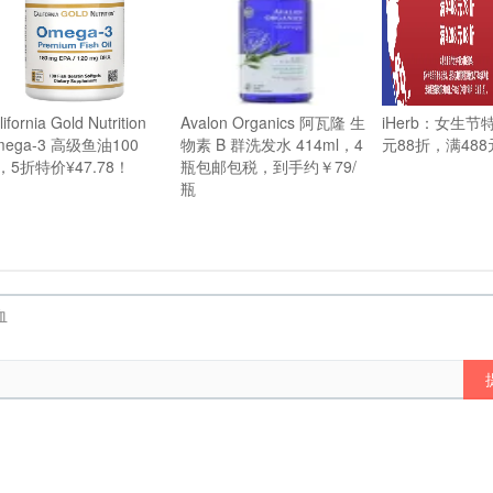
ifornia Gold Nutrition
Avalon Organics 阿瓦隆 生
iHerb：女生节
mega-3 高级鱼油100
物素 B 群洗发水 414ml，4
元88折，满488
，5折特价¥47.78！
瓶包邮包税，到手约￥79/
瓶