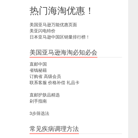
热门海淘优惠！
美国亚马逊万能优惠页面
美亚闪电特价
日本亚马逊中国区销量排行榜！
美国亚马逊海淘必知必会
直邮中国
省钱秘籍
订购省
高级会员
联系客服
价格补偿
礼品卡
直邮护肤品精选
剁手指南
3步筛选法
常见疾病调理方法