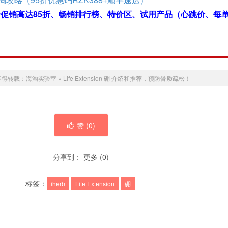
促销高达85折
、
畅销排行榜
、
特价区
、
试用产品（心跳价、每单
不得转载：
海淘实验室
»
Life Extension 硼 介绍和推荐，预防骨质疏松！
赞 (
0
)
分享到：
更多
(
0
)
标签：
iherb
Life Extension
硼