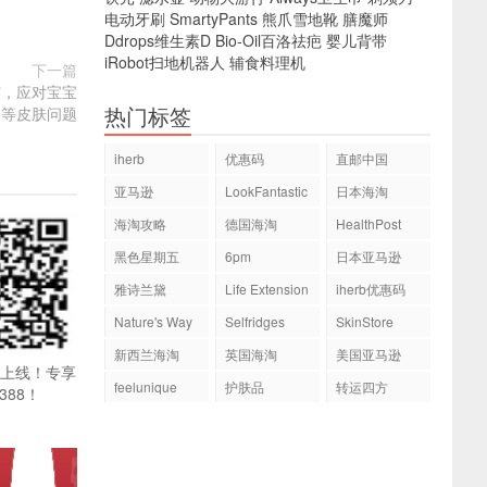
电动牙刷
SmartyPants
熊爪雪地靴
膳魔师
Ddrops维生素D
Bio-Oil百洛祛疤
婴儿背带
iRobot扫地机器人
辅食料理机
下一篇
浴露，应对宝宝
热门标签
疹等皮肤问题
iherb
优惠码
直邮中国
亚马逊
LookFantastic
日本海淘
海淘攻略
德国海淘
HealthPost
黑色星期五
6pm
日本亚马逊
雅诗兰黛
Life Extension
iherb优惠码
Nature's Way
Selfridges
SkinStore
新西兰海淘
英国海淘
美国亚马逊
pp上线！专享
feelunique
护肤品
转运四方
388！