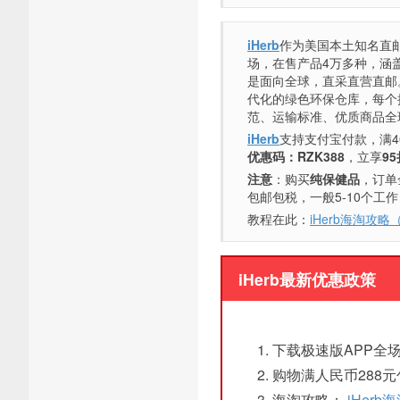
iHerb
作为美国本土知名直邮
场，在售产品4万多种，涵
是面向全球，直采直营直邮
代化的绿色环保仓库，每个
范、运输标准、优质商品全
iHerb
支持支付宝付款，满4
优惠码：RZK388
，立享
95
注意
：购买
纯保健品
，订单
包邮包税，一般5-10个工
教程在此：
iHerb海淘攻
iHerb最新优惠政策
下载极速版APP全场
购物满人民币288
海淘攻略：
iHer