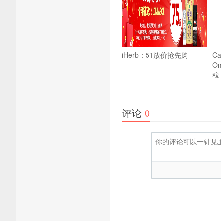
iHerb：51放价抢先购
Cal
O
粒
评论
0