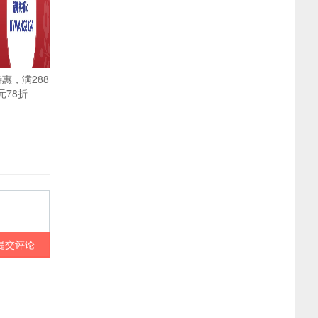
特惠，满288
元78折
提交评论