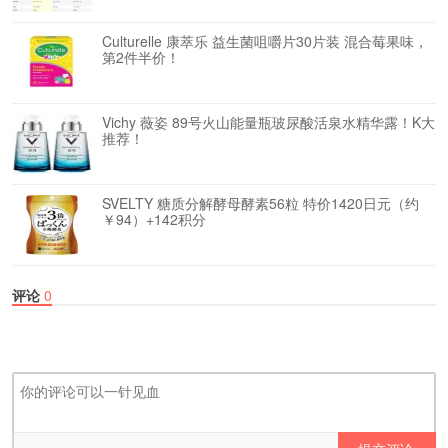
Culturelle 康萃乐 益生菌咀嚼片30片装 混合莓果味，
第2件半价！
Vichy 薇姿 89号火山能量瓶玻尿酸活泉水精华露！K大
推荐！
SVELTY 糖质分解酵母酵素56粒 特价1420日元（约
￥94）+142积分
评论
0