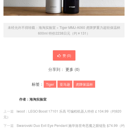
未经允许不得转载：
海淘实验室
»
Tiger MMJ-A060 虎牌梦重力超轻保温杯
600ml 特价2238日元（约￥131）
赞 (
0
)
分享到：
更多
(
0
)
标签：
Tiger
亚马逊
虎牌保温杯
作者：
海淘实验室
上一篇
iwoot：LEGO Boost 17101 乐高 可编程机器人特价￡104.99（约920
元）
下一篇
Swarovski Duo Evil Eye Pendant 施华洛世奇恶魔之眼链坠 $74.99（约