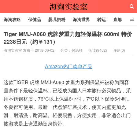
海淘攻略
保健品
婴儿奶粉
海淘世界
转运
直邮
代购服务
Tiger MMJ-A060 虎牌梦重力超轻保温杯 600ml 特价
2238日元（约￥131）
海淘实验室
海淘实验室 发布于 2018-06-02
分类：
保温杯
阅读(9462)
评论(0)
Amazon热门凑单产品
这款TIGER 虎牌 MMJ-A060 梦重力系列保温杯被称为同容
量条件下最轻保温杯，已经成为国人日本旅行必买物品，采
用不锈钢材质，76℃以上保温6小时，7℃以下保冷6小时。
冬夏都可使用。最新一代点解研磨技术，使其内壁更加光
滑，耐清洗，耐高温。轻便易携，方便实用，非常适合出门
旅游或是上班通勤随身携带。