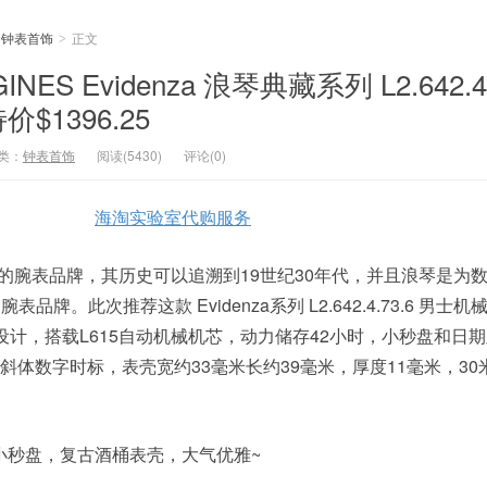
钟表首饰
正文
>
INES Evidenza 浪琴典藏系列 L2.642.4.
1396.25
类：
钟表首饰
阅读(5430)
评论(0)
海淘实验室代购服务
瑞士的腕表品牌，其历史可以追溯到19世纪30年代，并且浪琴是为
品牌。此次推荐这款 Evidenza系列 L2.642.4.73.6 男士
设计，搭载L615自动机械机芯，动力储存42小时，小秒盘和日
斜体数字时标，表壳宽约33毫米长约39毫米，厚度11毫米，30
小秒盘，复古酒桶表壳，大气优雅~