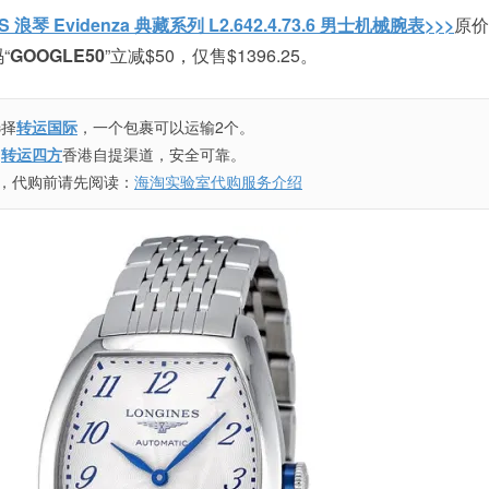
S 浪琴 Evidenza 典藏系列 L2.642.4.73.6 男士机械腕表>>>
原价
“
GOOGLE50
”立减$50，仅售$1396.25。
选择
转运国际
，一个包裹可以运输2个。
用
转运四方
香港自提渠道，安全可靠。
，代购前请先阅读：
海淘实验室代购服务介绍