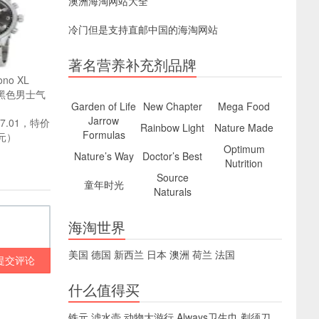
澳洲海淘网站大全
冷门但是支持直邮中国的海淘网站
著名营养补充剂品牌
ono XL
 银黑色男士气
Garden of Life
New Chapter
Mega Food
Jarrow
057.01，特价
Rainbow Light
Nature Made
Formulas
2元）
Optimum
Nature’s Way
Doctor’s Best
Nutrition
Source
童年时光
Naturals
海淘世界
美国
德国
新西兰
日本
澳洲
荷兰
法国
提交评论
什么值得买
铁元
滤水壶
动物大游行
Always卫生巾
剃须刀