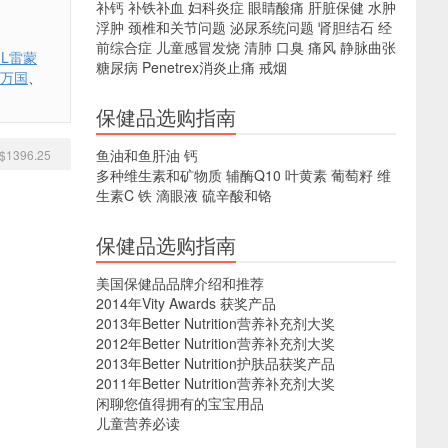
补钙
补铁补血
妇科炎症
眼睛酸痛
肝脏保健
水肿
浮肿
颈椎和关节问题
泌尿系统问题
肾胆结石
经
前综合症
儿童感冒发烧
清肺
口臭
痛风
静脉曲张
IL雷蒙
糖尿病
Penetrex消炎止痛
戒烟
C万国
、
保健品选购指南
鱼油和鱼肝油
钙
1396.25
多种维生素和矿物质
辅酶Q10
叶黄素
葡萄籽
维
生素C
铁
滴眼液
硫辛酸和铬
保健品选购指南
美国保健品品牌介绍和推荐
2014年Vity Awards 获奖产品
2013年Better Nutrition营养补充剂大奖
2012年Better Nutrition营养补充剂大奖
2013年Better Nutrition护肤品获奖产品
2011年Better Nutrition营养补充剂大奖
闲聊您值得拥有的宝宝用品
儿童营养必读