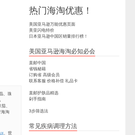
热门海淘优惠！
美国亚马逊万能优惠页面
美亚闪电特价
日本亚马逊中国区销量排行榜！
美国亚马逊海淘必知必会
直邮中国
省钱秘籍
订购省
高级会员
联系客服
价格补偿
礼品卡
直邮护肤品精选
水晶、珠
剁手指南
，
欧米茄、
3步筛选法
对海淘
常见疾病调理方法
ux
、世