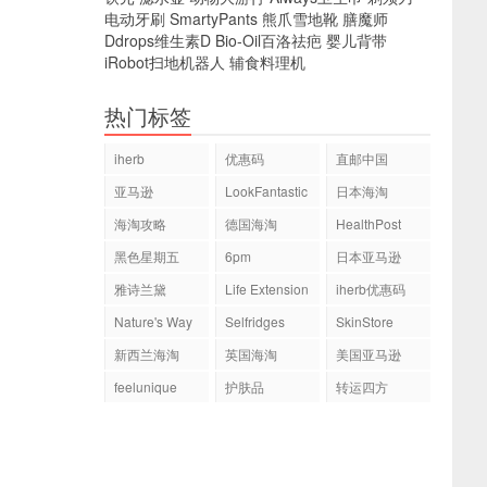
电动牙刷
SmartyPants
熊爪雪地靴
膳魔师
Ddrops维生素D
Bio-Oil百洛祛疤
婴儿背带
iRobot扫地机器人
辅食料理机
热门标签
iherb
优惠码
直邮中国
亚马逊
LookFantastic
日本海淘
海淘攻略
德国海淘
HealthPost
黑色星期五
6pm
日本亚马逊
雅诗兰黛
Life Extension
iherb优惠码
Nature's Way
Selfridges
SkinStore
新西兰海淘
英国海淘
美国亚马逊
feelunique
护肤品
转运四方