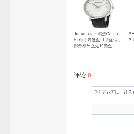
Jomashop：精选Calvin
S
Klein手表低至11折促销，
S
部分额外立减10美金
评论
0