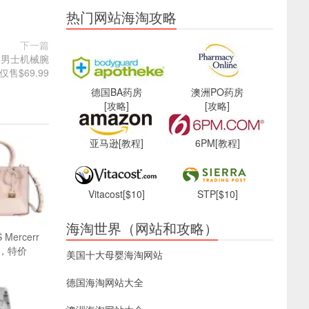
热门网站海淘攻略
下一篇
615 男士机械腕
仅售$69.99
德国BA药房
澳洲PO药房
[攻略]
[攻略]
亚马逊
[教程]
6PM
[教程]
Vitacost
[$10]
STP
[$10]
海淘世界（网站和攻略）
 Mercerr
，特价
美国十大母婴海淘网站
德国海淘网站大全