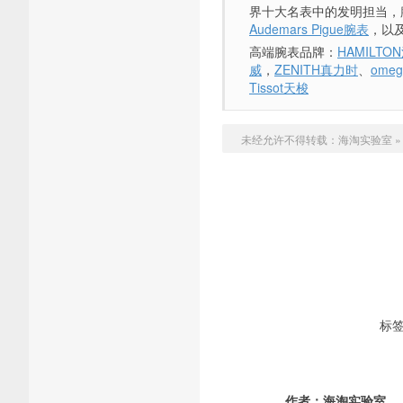
界十大名表中的发明担当，
Audemars Pigue腕表
，以
高端腕表品牌：
HAMILT
威
，
ZENITH真力时
、
ome
Tissot天梭
未经允许不得转载：
海淘实验室
标
作者：
海淘实验室