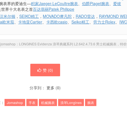
腕表界的爱迪生—
积家Jaeger-LeCoultre腕表
、
伯爵Piaget腕表
、
爱彼
及世界十大名表之首
百达翡丽Patek Philippe
ON汉米尔顿
，
SEIKO精工
，
MOVADO摩凡陀
，
RADO雷达
，
RAYMOND WE
ga欧米茄
、
卡地亚Cartier
、
卡西欧casio
、
Seiko精工
、
劳力士Rolex
、
IW
»
jomashop：LONGINES Evidenza 浪琴典藏系列 L2.642.4.73.6 男士机械腕表，特价$
赞 (
0
)
分享到：
更多
(
0
)
签：
Jomashop
手表
机械腕表
浪琴Longines
腕表