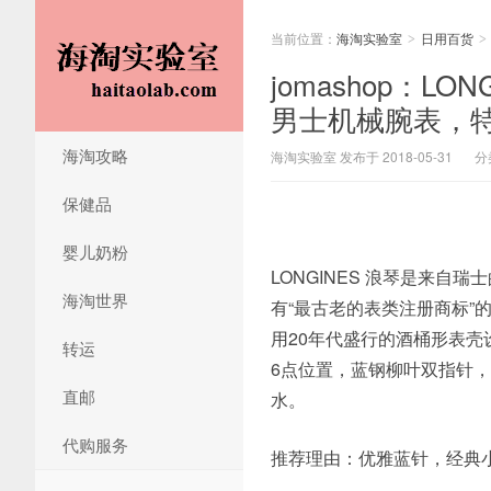
当前位置：
海淘实验室
日用百货
>
>
jomashop：LONG
男士机械腕表，特价$
海淘攻略
海淘实验室 发布于 2018-05-31
分
保健品
婴儿奶粉
LONGINES 浪琴是来自
海淘世界
有“最古老的表类注册商标”的腕表
用20年代盛行的酒桶形表壳
转运
6点位置，蓝钢柳叶双指针，
直邮
水。
代购服务
推荐理由：优雅蓝针，经典