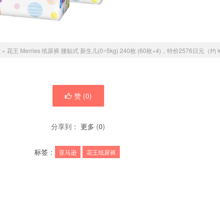
室
»
花王 Merries 纸尿裤 腰贴式 新生儿(0~5kg) 240枚 (60枚×4)，特价2576日元（约
赞 (
0
)
分享到：
更多
(
0
)
标签：
亚马逊
花王纸尿裤