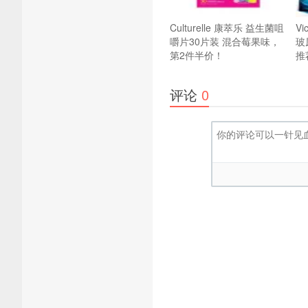
Culturelle 康萃乐 益生菌咀
V
嚼片30片装 混合莓果味，
玻
第2件半价！
推
评论
0