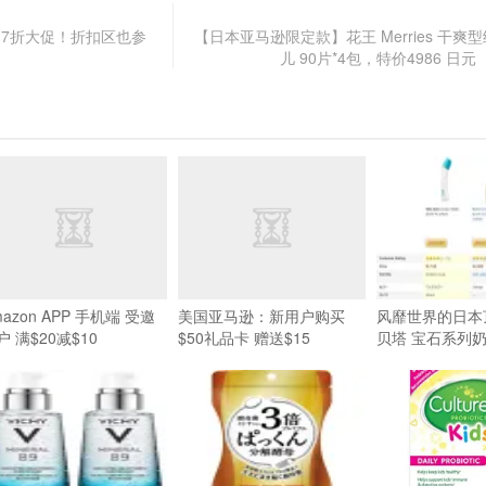
念日 7折大促！折扣区也参
【日本亚马逊限定款】花王 Merries 干爽
儿 90片*4包，特价4986 日元
mazon APP 手机端 受邀
美国亚马逊：新用户购买
风靡世界的日本顶
户 满$20减$10
$50礼品卡 赠送$15
贝塔 宝石系列