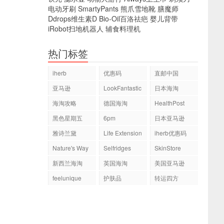
电动牙刷
SmartyPants
熊爪雪地靴
膳魔师
Ddrops维生素D
Bio-Oil百洛祛疤
婴儿背带
iRobot扫地机器人
辅食料理机
热门标签
iherb
优惠码
直邮中国
亚马逊
LookFantastic
日本海淘
海淘攻略
德国海淘
HealthPost
黑色星期五
6pm
日本亚马逊
雅诗兰黛
Life Extension
iherb优惠码
Nature's Way
Selfridges
SkinStore
新西兰海淘
英国海淘
美国亚马逊
feelunique
护肤品
转运四方