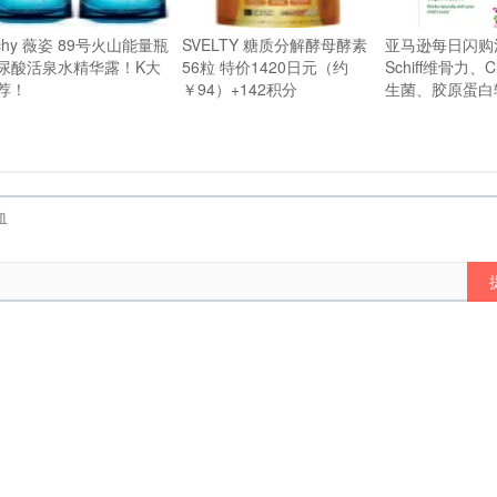
ichy 薇姿 89号火山能量瓶
SVELTY 糖质分解酵母酵素
亚马逊每日闪购
尿酸活泉水精华露！K大
56粒 特价1420日元（约
Schiff维骨力、Cu
荐！
￥94）+142积分
生菌、胶原蛋白