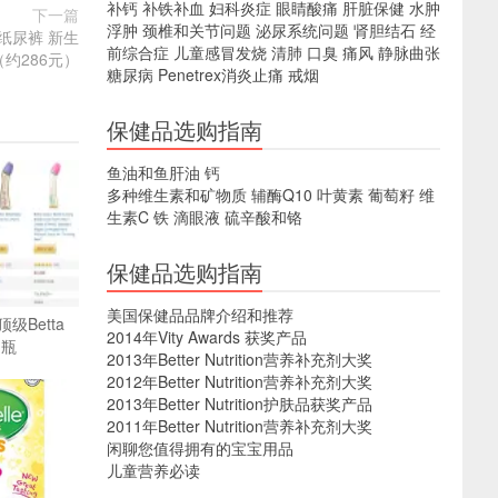
补钙
补铁补血
妇科炎症
眼睛酸痛
肝脏保健
水肿
下一篇
浮肿
颈椎和关节问题
泌尿系统问题
肾胆结石
经
型纸尿裤 新生
前综合症
儿童感冒发烧
清肺
口臭
痛风
静脉曲张
（约286元）
糖尿病
Penetrex消炎止痛
戒烟
保健品选购指南
鱼油和鱼肝油
钙
多种维生素和矿物质
辅酶Q10
叶黄素
葡萄籽
维
生素C
铁
滴眼液
硫辛酸和铬
保健品选购指南
美国保健品品牌介绍和推荐
级Betta
2014年Vity Awards 获奖产品
奶瓶
2013年Better Nutrition营养补充剂大奖
2012年Better Nutrition营养补充剂大奖
2013年Better Nutrition护肤品获奖产品
2011年Better Nutrition营养补充剂大奖
闲聊您值得拥有的宝宝用品
儿童营养必读