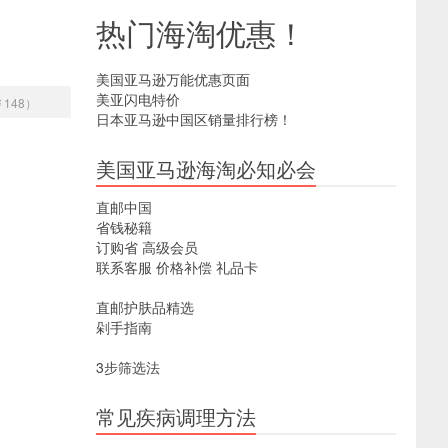
热门海淘优惠！
美国亚马逊万能优惠页面
美亚闪电特价
￥148）
日本亚马逊中国区销量排行榜！
美国亚马逊海淘必知必会
直邮中国
省钱秘籍
订购省
高级会员
联系客服
价格补偿
礼品卡
直邮护肤品精选
剁手指南
3步筛选法
常见疾病调理方法