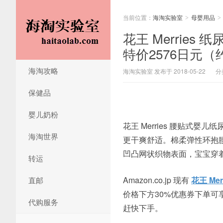
当前位置：
海淘实验室
母婴用品
>
>
花王 Merries 纸
特价2576日元（
海淘攻略
海淘实验室 发布于 2018-05-22
分
保健品
婴儿奶粉
花王 Merries 腰贴式
海淘世界
更干爽舒适。棉柔弹性环抱
凹凸网状织物表面，宝宝穿
转运
Amazon.co.jp 现有
花王 Me
直邮
价格下方30%优惠券下单可
代购服务
赶快下手。