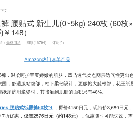
正文
尿裤 腰贴式 新生儿(0~5kg) 240枚 (60枚
约￥148）
类：
母婴用品
阅读(16794)
评论(0)
Amazon热门凑单产品
婴儿纸尿裤，温柔呵护宝宝娇嫩的肌肤，凹凸透气柔点网层透气性更出
腰围，舒适服帖腹部，档下柔韧设计，更服帖大腿根部，花王纸
着纸尿裤用坐姿时，其接触到肌肤的面积只有48%。
rries 腰贴式纸尿裤60枚*4
，原价4150日元，现特价3,680日元
享7折优惠，
仅售2576日元（约148元），
优惠随时可能失效，需