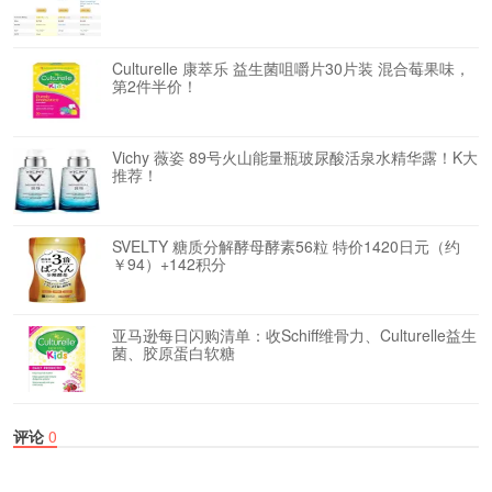
Culturelle 康萃乐 益生菌咀嚼片30片装 混合莓果味，
第2件半价！
Vichy 薇姿 89号火山能量瓶玻尿酸活泉水精华露！K大
推荐！
SVELTY 糖质分解酵母酵素56粒 特价1420日元（约
￥94）+142积分
亚马逊每日闪购清单：收Schiff维骨力、Culturelle益生
菌、胶原蛋白软糖
评论
0