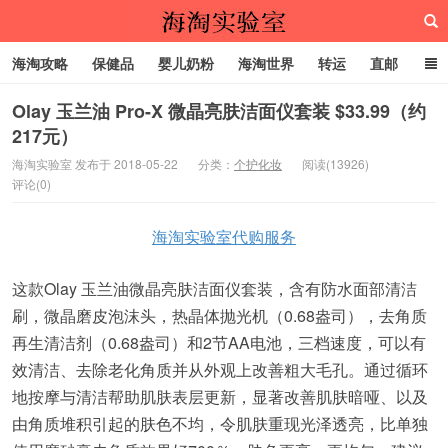
海淘攻略
保健品
婴儿奶粉
海淘世界
转运
直邮
代购服务
Olay 玉兰油 Pro-X 微晶亮肤洁面仪套装 $33.99（约
217元）
海淘实验室
海淘实验室 发布于 2018-05-22
分类：
个护化妆
阅读(13926)
评论(0)
海淘实验室代购服务
这款Olay 玉兰油微晶亮肤洁面仪套装，含有防水面部清洁
刷，微晶磨皮泡沫头，热晶体抛光机（0.68盎司），去角质
再生清洁剂（0.68盎司）和2节AA电池，三档速度，可以有
效清洁、去除老化角质并从外观上改善粗大毛孔。通过循环
地按摩与清洁帮助肌肤表层更新，显著改善肌肤暗哑、以及
由角质堆积引起的肤色不均，令肌肤重现光泽透亮，比单独