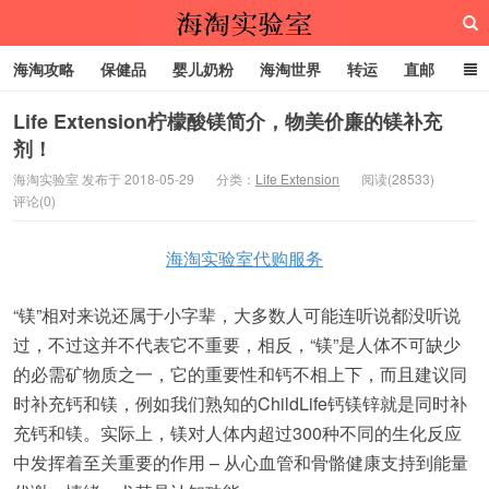
海淘攻略
保健品
婴儿奶粉
海淘世界
转运
直邮
代购服务
Life Extension柠檬酸镁简介，物美价廉的镁补充
剂！
海淘实验室
海淘实验室 发布于 2018-05-29
分类：
Life Extension
阅读(28533)
评论(0)
海淘实验室代购服务
“镁”相对来说还属于小字辈，大多数人可能连听说都没听说
过，不过这并不代表它不重要，相反，“镁”是人体不可缺少
的必需矿物质之一，它的重要性和钙不相上下，而且建议同
时补充钙和镁，例如我们熟知的ChildLife钙镁锌就是同时补
充钙和镁。实际上，镁对人体内超过300种不同的生化反应
中发挥着至关重要的作用 – 从心血管和骨骼健康支持到能量