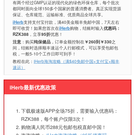
有两个经过GMP认证的现代化的绿色环保仓库，每个批次
都同时面向全球150多个国家的普通消费者。真正实现货源
保证、仓库规范、运输标准、优质商品全球共享。
iHerb
支持支付宝付款，满40美金顺丰免邮中国，7天左右
即可收货！如果您首次在
iHerb
购物，结账时输入
优惠码：
RZK388
，立享
95折
优惠！
注意
：购买
纯保健品
，订单金额控制在
￥260到￥330
之
间，结账时选择顺丰速运个人行邮模式，可以享受包邮包
税，一般5-10个工作日即可到手！
教程在此：
iHerb海淘攻略（满$40免邮中国+支付宝+顺丰
速运）
iHerb最新优惠政策
下载极速版APP全场75折，需要输入优惠码：
RZK388，每个账户仅限3次！
购物满人民币288元包邮包税直邮中国！