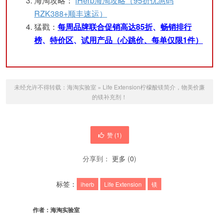
海淘攻略：
iHerb海淘攻略（95折优惠码
RZK388+顺丰速运）
猛戳：
每周品牌联合促销高达85折
、
畅销排行
榜
、
特价区
、
试用产品（心跳价、每单仅限1件）
未经允许不得转载：
海淘实验室
»
Life Extension柠檬酸镁简介，物美价廉
的镁补充剂！
赞 (
1
)
分享到：
更多
(
0
)
标签：
iherb
Life Extension
镁
作者：
海淘实验室