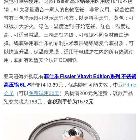
然也可单独使用。这款Fissler 高压锅采用医用级18/10不锈
钢，6L大容量适合一家人的食物烹饪，非常实用。锅盖位置
带有三色指示器可显示烹饪状态，以更科学烹饪。黄色：可
继续加大炉火。绿色：温度达到-开始烹饪。红色：温度过
高，可适当减温。三档烹饪等级，可根据不同食材自由选
择。锅底采用菲仕乐的专利技术双层钢铝钢复合底材质，可
以快速升温，保温效果强，适用于电磁炉在内的所有热源使
用，底面有欧盟安全认证CE钢印。
亚马逊海外购现有
菲仕乐 Fissler Vitavit Edition系列 不锈钢
高压锅 6L↗
特价1413.89元，优惠随时可能失效，中亚
Prime
会员
（可以
免费试用30天
）购物满200元免运费，该款产品
预交关税为158元，
含税到手价为1572元
。