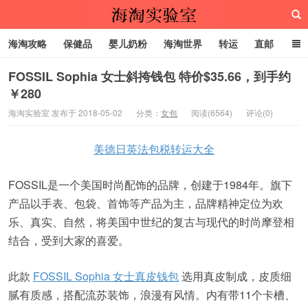
海淘攻略
保健品
婴儿奶粉
海淘世界
转运
直邮
代购服务
FOSSIL Sophia 女士斜挎钱包 特价$35.66，到手约
￥280
海淘实验室
海淘实验室 发布于 2018-05-02
分类：
女包
阅读(6564)
评论(0)
美德日英法包税转运大全
FOSSIL是一个美国时尚配饰的品牌，创建于1984年。旗下
产品以手表、包袋、首饰等产品为主，品牌精神定位为欢
乐、真实、自然，将美国中世纪的复古与现代的时尚摩登相
结合，受到大家的喜爱。
此款
FOSSIL Sophia 女士真皮钱包
选用真皮制成，皮质细
腻有质感，搭配流苏装饰，浪漫有风情。内有带11个卡槽、