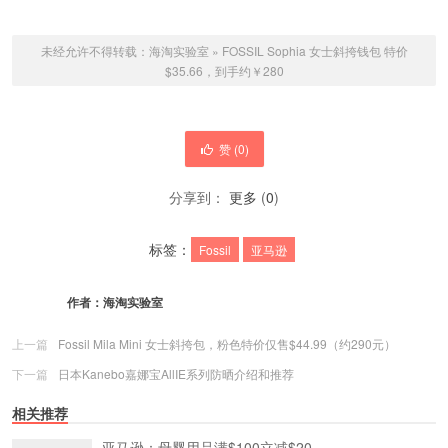
未经允许不得转载：
海淘实验室
»
FOSSIL Sophia 女士斜挎钱包 特价
$35.66，到手约￥280
赞 (
0
)
分享到：
更多
(
0
)
标签：
Fossil
亚马逊
作者：
海淘实验室
上一篇
Fossil Mila Mini 女士斜挎包，粉色特价仅售$44.99（约290元）
下一篇
日本Kanebo嘉娜宝AllIE系列防晒介绍和推荐
相关推荐
亚马逊：母婴用品满$100立减$20