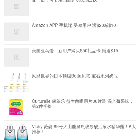
Amazon APP 手机端 受邀用户 满$20减$10
美国亚马逊：新用户购买$50礼品卡 赠送$15
风靡世界的日本顶级Betta贝塔 宝石系列奶瓶
Culturelle 康萃乐 益生菌咀嚼片30片装 混合莓果味，
第2件半价！
Vichy 薇姿 89号火山能量瓶玻尿酸活泉水精华露！K大
推荐！