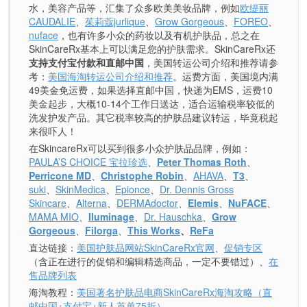
水，美容产品等，汇集了众多欧美美妆品牌，例如
欧缇丽
CAUDALIE
、
茱莉蔻jurlique
、
Grow Gorgeous
、
FOREO
、
nuface
，也有许多小众的药妆以及有机护肤品，总之在
SkinCareRx基本上可以满足您的护肤需求。SkinCareRx还
支持支付宝付款和直邮中国
，美国转运公司介绍和推荐请参
考：
美国海淘转运公司介绍和推荐
。运费方面，美国境内满
49美金免运费，如果选择直邮中国，快递为EMS，运费10
美金起步，大概10-14个工作日送达，适合运输税率较低的
洗发护发产品。其它税率较高的护肤品建议转运，毕竟税起
来很吓人！
在SkincareRx可以买到很多小众护肤品品牌，例如：
PAULA’S CHOICE 宝拉珍选
、
Peter Thomas Roth
、
Perricone MD
、
Christophe Robin
、
AHAVA
、
T3
、
suki
、
SkinMedica
、
Epionce
、
Dr. Dennis Gross
Skincare
、
Alterna
、
DERMAdoctor
、
Elemis
、
NuFACE
、
MAMA MIO
、
Iluminage
、
Dr. Hauschka
、
Grow
Gorgeous
、
Filorga
、
This Works
、
ReFa
直达链接：
美国护肤品网站SkinCareRx官网
、
促销专区
（含正在进行的促销和编辑精选商品，一定不要错过）、
在
售品牌列表
海淘教程：
美国著名护肤品电商SkinCareRx海淘攻略（直
邮中国+支付宝+新人首单75折）