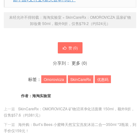
未经允许不得转载：
海淘实验室
»
SkinCareRx：OMOROVICZA 温泉矿物
卸妆膏 50ml，额外9折，仅售$79.2（约524元）
赞 (
0
)
分享到：
更多
(
0
)
标签：
Omorovicza
SkinCareRx
优惠码
作者：
海淘实验室
上一篇
SkinCareRx：OMOROVICZA 矿物沼泽净化洁面膏 150ml，额外9折，
仅售$57.6（约381元）
下一篇
海外购：Burt’s Bees 小蜜蜂天然宝宝洗发沐浴二合一350ml *3瓶装，到
手价仅159元！