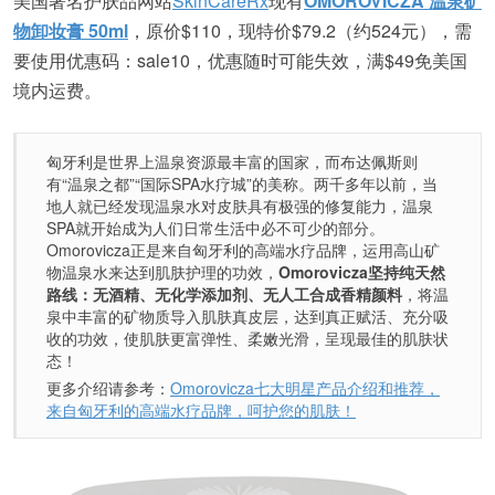
美国著名护肤品网站
SkinCareRx
现有
OMOROVICZA 温泉矿
物卸妆膏 50ml
，原价$110，现特价$79.2（约524元），需
要使用优惠码：
sale10
，优惠随时可能失效，满$49免美国
境内运费。
匈牙利是世界上温泉资源最丰富的国家，而布达佩斯则
有“温泉之都”“国际SPA水疗城”的美称。两千多年以前，当
地人就已经发现温泉水对皮肤具有极强的修复能力，温泉
SPA就开始成为人们日常生活中必不可少的部分。
Omorovicza正是来自匈牙利的高端水疗品牌，运用高山矿
物温泉水来达到肌肤护理的功效，
Omorovicza坚持纯天然
路线：无酒精、无化学添加剂、无人工合成香精颜料
，将温
泉中丰富的矿物质导入肌肤真皮层，达到真正赋活、充分吸
收的功效，使肌肤更富弹性、柔嫩光滑，呈现最佳的肌肤状
态！
更多介绍请参考：
Omorovicza七大明星产品介绍和推荐，
来自匈牙利的高端水疗品牌，呵护您的肌肤！