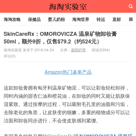
海淘攻略
保健品
婴儿奶粉
海淘世界
转运
直邮
代购服务
SkinCareRx：OMOROVICZA 温泉矿物卸妆膏
50ml，额外9折，仅售$79.2（约524元）
海淘实验室
海淘实验室 发布于 2018-04-24
分类：
面部护理
阅读(5394)
评论(0)
Amazon热门凑单产品
这款卸妆膏拥有匈牙利温泉矿物泥，可以让彩妆轻松卸掉，
同时内涵的甜杏仁油和橙花油，在卸妆的同时又能让肌肤保
湿紧致。通过按摩的过程，可以吸附毛孔里的油脂和污垢，
去除老化的角质，让皮肤变的细嫩，多重的植物成分可以让
洁面和卸妆同步进行，不会使皮肤感到紧绷。