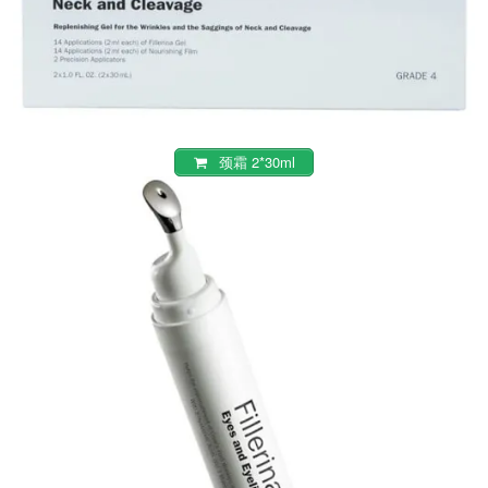
颈霜 2*30ml