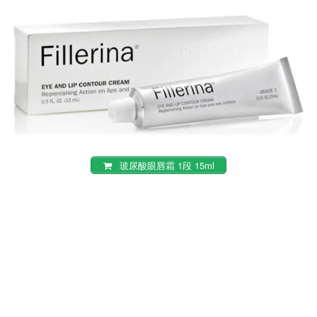
玻尿酸眼唇霜 1段 15ml