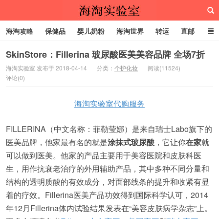
海淘攻略
保健品
婴儿奶粉
海淘世界
转运
直邮
代购服务
SkinStore：Fillerina 玻尿酸医美美容品牌 全场7折
海淘实验室 发布于 2018-04-14
分类：
个护化妆
阅读(11524)
评论(0)
海淘实验室
海淘实验室代购服务
FILLERINA（中文名称：菲勒莹娜）是来自瑞士Labo旗下的
医美品牌，他家最有名的就是
涂抹式玻尿酸
，它让你
在家
就
可以做到医美。他家的产品主要用于美容医院和皮肤科医
生，用作抗衰老治疗的外用辅助产品，其中多种不同分量和
结构的透明质酸的有效成分，对面部线条的提升和收紧有显
着的疗效。Fillerina医美产品功效得到国际科学认可，2014
年12月Fillerina体内试验结果发表在“美容皮肤病学杂志”上。