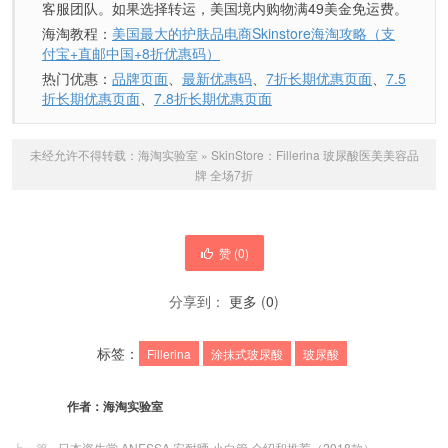
客服团队。如果选择转运，美国境内购物满49美金免运费。
海淘教程：
美国最大的护肤品电商Skinstore海淘攻略（支
付宝+直邮中国+8折优惠码）
热门优惠：
品牌页面
、
最新优惠码
、
7折长期优惠页面
、
7.5
折长期优惠页面
、
7.8折长期优惠页面
未经允许不得转载：
海淘实验室
»
SkinStore：Fillerina 玻尿酸医美美容品
牌 全场7折
赞 (
0
)
分享到：
更多
(
0
)
标签：
Fillerina
涂抹式玻尿酸
玻尿酸
作者：
海淘实验室
上一篇
日本资生堂 ANESSA 安耐晒 小白管 介绍和推荐（2018款）