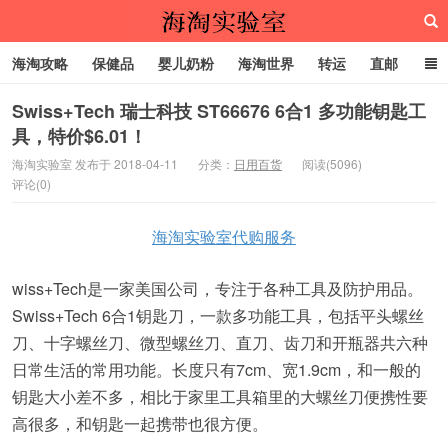
海淘攻略
保健品
婴儿奶粉
海淘世界
转运
直邮
代购服务
Swiss+Tech 瑞士科技 ST66676 6合1 多功能钥匙工
具，特价$6.01！
海淘实验室
海淘实验室 发布于 2018-04-11
分类：
日用百货
阅读(5096)
评论(0)
海淘实验室代购服务
wiss+Tech是一家美国公司，专注于各种工具及防护用品。
Swiss+Tech 6合1钥匙刀，一款多功能工具，包括平头螺丝
刀、十字螺丝刀、微型螺丝刀、直刀、齿刀和开瓶器共六种
日常生活的常用功能。长度只有7cm、宽1.9cm，和一般的
钥匙大小差不多，相比于家里工具箱里的大螺丝刀便携性要
高很多，和钥匙一起携带也很方便。