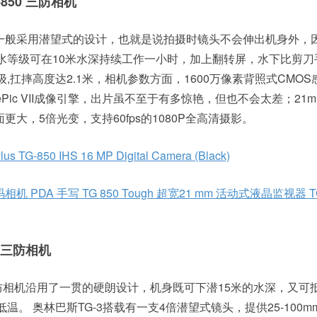
TG-850 三防相机
一般采用潜望式的设计，也就是说拍摄时镜头不会伸出机身外，
防水等级可在10米水深持续工作一小时，加上翻转屏，水下比剪刀
级,扛摔高度达2.1米，相机参数方面，1600万像素背照式CMOS
ePic VII成像引擎，出片虽不至于有多惊艳，但也不会太差；21
大，5倍光变，支持60fps的1080P全高清摄影。
lus TG-850 IHS 16 MP Digital Camera (Black)
 PDA 手写 TG 850 Tough 超宽21 mm 活动式液晶监视器 TG
gh 三防相机
ugh 三防相机沿用了一贯的硬朗设计，机身既可下潜15米的水深，又可抵
度低温。 奥林巴斯TG-3搭载有一支4倍潜望式镜头，提供25-100