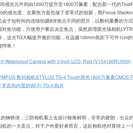
MOS感光元件则由1200万提升至1600万像素，配合新一代的TruePic
00的感光度。在聚焦方面也做了变革式的创新，既Focus Stacki
机会于短时间内连续拍摄8张焦点不同的照片，以数码重叠的方
对焦功能，方便用户事后决定焦点，虽然原理跟光场相机LYTR
，这次TG大幅提升微距功能，在远摄100mm焦距下可作1cm
能悍将！
5 Waterproof Camera with 3-Inch LCD, Red (V104190RU000)
PUS 数码相机STYLUS TG-4 Tough黑色1600万像素CMOS F
罗盘和内置的Wi-Fi TG-4 BLK
防相机里的钢铁侠，三防相机看上去设计棱角鲜明，非常的硬朗，出众
相机的一大卖点，对于户外爱好者而言，这款相机绝对算得上一