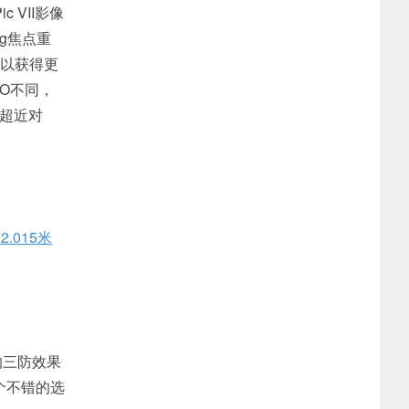
 VII影像
ng焦点重
式以获得更
O不同，
的超近对
2.015米
的三防效果
个不错的选