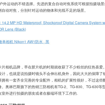
录户外运动的不错选择。先进的复合自动对焦系统可根据拍摄场景
测自动对焦，分别针对运动的物体和光线不足的场景。
 14.2 MP HD Waterproof, Shockproof Digital Camera System 
OR Lens (Black)
 微单相机 Nikon1 AW1防水 , 黑
卡片相机品牌，早在胶片机的时期就收获了不少粉丝的狂热喜爱
设计，也就是说拍摄时镜头不会伸出机身外，因此大大的保障了
斯拥有一套齐全完善的专业配件，相机的扩展性很好，不过这些
奥林巴斯旗下的热销三防相机有TG-2、TG-830、TG-630等
在室外进行拍摄的朋友或者在极端环境下工作的.