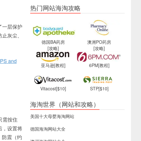
热门网站海淘攻略
了一层保护
防止灰尘、
德国BA药房
澳洲PO药房
[攻略]
[攻略]
GPS and
亚马逊
[教程]
6PM
[教程]
Vitacost
[$10]
STP
[$10]
海淘世界（网站和攻略）
美国十大母婴海淘网站
只需按住
后，设置将
德国海淘网站大全
）防震（约