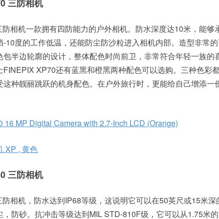
 XP70 三防相机
ix XP70 三防相机一款拥有四防能力的户外相机。防水深度达10米，能够
-10度的工作低温，还能防尘防沙粒进入相机内部。造型非常
色包半边轮廓的设计，整体配色时尚前卫，非常符合年轻一族的
INEPIX XP70还有蓝黑和橙黑两种配色可以选购。三种色彩
受这种靓丽跳跃的机身配色。在户外旅行时，更能给自己增添一
70 16 MP Digital Camera with 2.7-Inch LCD (Orange)
XP , 黄色
 XP80 三防相机
x XP80 三防相机，防水达到IP68等级，这说明它可以在50英尺或15米
防砂。抗冲击等级达到MIL STD-810F级，它可以从1.75米