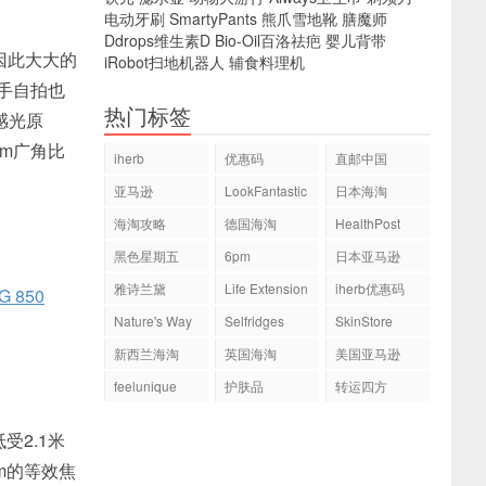
电动牙刷
SmartyPants
熊爪雪地靴
膳魔师
Ddrops维生素D
Bio-Oil百洛祛疤
婴儿背带
因此大大的
iRobot扫地机器人
辅食料理机
手自拍也
热门标签
感光原
mm广角比
iherb
优惠码
直邮中国
亚马逊
LookFantastic
日本海淘
海淘攻略
德国海淘
HealthPost
黑色星期五
6pm
日本亚马逊
雅诗兰黛
Life Extension
iherb优惠码
 850
Nature's Way
Selfridges
SkinStore
新西兰海淘
英国海淘
美国亚马逊
feelunique
护肤品
转运四方
受2.1米
mm的等效焦