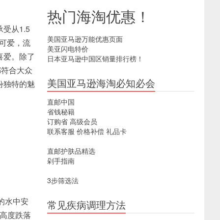
热门海淘优惠！
承受从1.5
美国亚马逊万能优惠页面
的可爱，流
美亚闪电特价
喜爱。除了
日本亚马逊中国区销量排行榜！
都符合大众
美国亚马逊海淘必知必会
份独特的魅
直邮中国
省钱秘籍
订购省
高级会员
联系客服
价格补偿
礼品卡
直邮护肤品精选
剁手指南
3步筛选法
深的水中安
常见疾病调理方法
的高度跌落