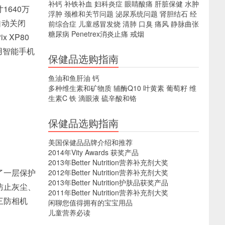
补钙
补铁补血
妇科炎症
眼睛酸痛
肝脏保健
水肿
1640万
浮肿
颈椎和关节问题
泌尿系统问题
肾胆结石
经
自动关闭
前综合症
儿童感冒发烧
清肺
口臭
痛风
静脉曲张
糖尿病
Penetrex消炎止痛
戒烟
 XP80
用智能手机
保健品选购指南
鱼油和鱼肝油
钙
多种维生素和矿物质
辅酶Q10
叶黄素
葡萄籽
维
生素C
铁
滴眼液
硫辛酸和铬
保健品选购指南
美国保健品品牌介绍和推荐
2014年Vity Awards 获奖产品
2013年Better Nutrition营养补充剂大奖
了一层保护
2012年Better Nutrition营养补充剂大奖
2013年Better Nutrition护肤品获奖产品
防止灰尘、
2011年Better Nutrition营养补充剂大奖
三防相机
闲聊您值得拥有的宝宝用品
儿童营养必读