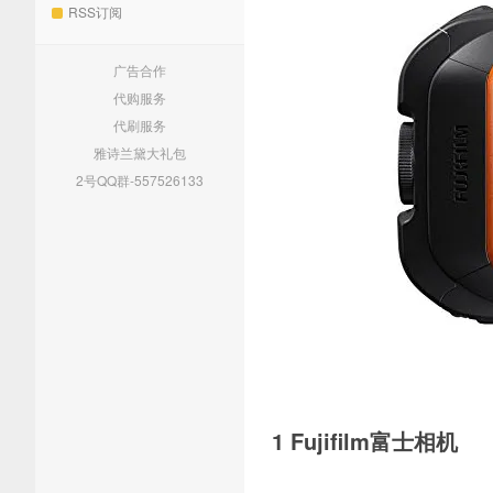
RSS订阅
广告合作
代购服务
代刷服务
雅诗兰黛大礼包
2号QQ群-557526133
1 Fujifilm富士相机