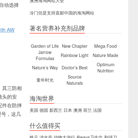
澳洲海淘网站大全
自动选择
冷门但是支持直邮中国的海淘网站
著名营养补充剂品牌
with AW
Garden of Life
New Chapter
Mega Food
Jarrow
Rainbow Light
Nature Made
Formulas
Optimum
Nature’s Way
Doctor’s Best
Nutrition
Source
童年时光
Naturals
。其三防相
镜头的安
海淘世界
配件在防摔
美国
德国
新西兰
日本
澳洲
荷兰
法国
型号，这几
什么值得买
铁元
滤水壶
动物大游行
Always卫生巾
剃须刀