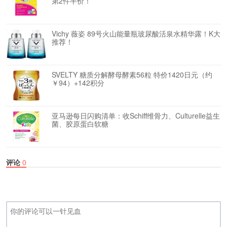
第2件半价！
Vichy 薇姿 89号火山能量瓶玻尿酸活泉水精华露！K大
推荐！
SVELTY 糖质分解酵母酵素56粒 特价1420日元（约
￥94）+142积分
亚马逊每日闪购清单：收Schiff维骨力、Culturelle益生
菌、胶原蛋白软糖
评论
0