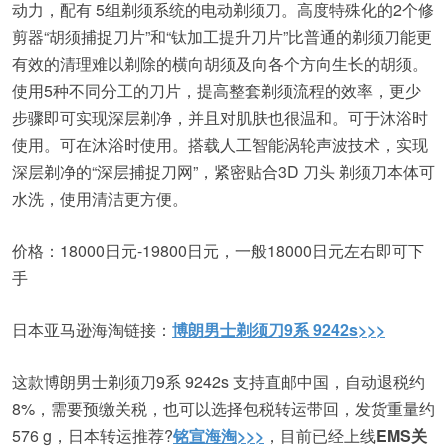
动力，配有 5组剃须系统的电动剃须刀。高度特殊化的2个修
剪器“胡须捕捉刀片”和“钛加工提升刀片”比普通的剃须刀能更
有效的清理难以剃除的横向胡须及向各个方向生长的胡须。
使用5种不同分工的刀片，提高整套剃须流程的效率，更少
步骤即可实现深层剃净，并且对肌肤也很温和。可于沐浴时
使用。可在沐浴时使用。搭载人工智能涡轮声波技术，实现
深层剃净的“深层捕捉刀网”，紧密贴合3D 刀头 剃须刀本体可
水洗，使用清洁更方便。
价格：18000日元-19800日元，一般18000日元左右即可下
手
日本亚马逊海淘链接：
博朗男士剃须刀9系 9242s>>>
这款博朗男士剃须刀9系 9242s 支持直邮中国，自动退税约
8%，需要预缴关税，也可以选择包税转运带回，发货重量约
576 g，日本转运推荐?
铭宣海淘>>>
，目前已经上线
EMS关