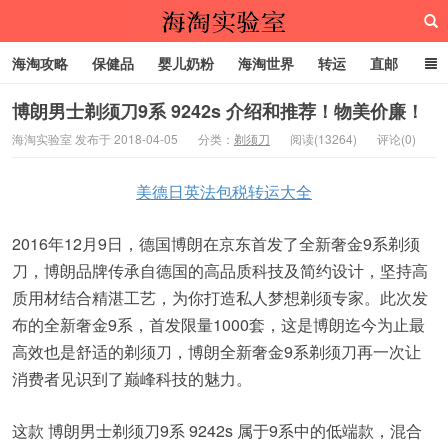
海淘攻略
保健品
婴儿奶粉
海淘世界
转运
直邮
代购服务
博朗男士剃须刀9系 9242s 介绍和推荐！物美价廉！
海淘实验室 发布于 2018-04-05
分类：
剃须刀
阅读(13264)
评论(0)
海淘实验室
美德日英法包税转运大全
2016年12月9日，德国博朗在京东首发了全新奢金9系剃须
刀，博朗品牌传承自德国的高品质科技及简约设计，坚持高
质用材结合精湛工艺，为你打造私人梦想剃须专家。此次发
布的全新奢金9系，首发限量1000套，这是博朗迄今为止最
高效也是舒适的剃须刀，博朗全新奢金9系剃须刀再一次让
消费者见识到了巅峰科技的魅力。
这款 博朗男士剃须刀9系 9242s 属于9系中的低端款，混合