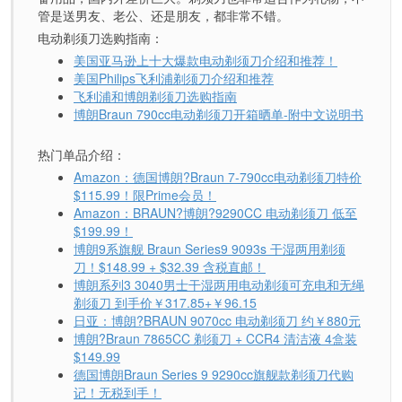
管是送男友、老公、还是朋友，都非常不错。
电动剃须刀选购指南：
美国亚马逊上十大爆款电动剃须刀介绍和推荐！
美国Philips飞利浦剃须刀介绍和推荐
飞利浦和博朗剃须刀选购指南
博朗Braun 790cc电动剃须刀开箱晒单-附中文说明书
热门单品介绍：
Amazon：德国博朗?Braun 7-790cc电动剃须刀特价
$115.99！限Prime会员！
Amazon：BRAUN?博朗?9290CC 电动剃须刀 低至
$199.99！
博朗9系旗舰 Braun Series9 9093s 干湿两用剃须
刀！$148.99 + $32.39 含税直邮！
博朗系列3 3040男士干湿两用电动剃须可充电和无绳
剃须刀 到手价￥317.85+￥96.15
日亚：博朗?BRAUN 9070cc 电动剃须刀 约￥880元
博朗?Braun 7865CC 剃须刀 + CCR4 清洁液 4盒装
$149.99
德国博朗Braun Series 9 9290cc旗舰款剃须刀代购
记！无税到手！