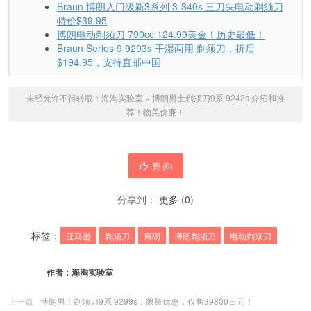
Braun 博朗入门级新3系列 3-340s 三刀头电动剃须刀
特价$39.95
博朗电动剃须刀 790cc 124.99美金！历史最低！
Braun Series 9 9293s 干湿两用 剃须刀，折后
$194.95，支持直邮中国
未经允许不得转载：
海淘实验室
»
博朗男士剃须刀9系 9242s 介绍和推
荐！物美价廉！
赞 (
0
)
分享到：
更多
(
0
)
标签：
亚马逊
剃须刀
博朗
博朗剃须刀
电动剃须刀
作者：
海淘实验室
上一篇
博朗男士剃须刀9系 9299s，限量优惠，仅售39800日元！