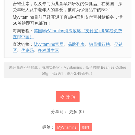
合维生素，以及专门为儿童孕妇研发的保健品。在英国，深
受年轻人及中老年人的喜爱，被评为保健品中的NO.1 !
Myvitamins目前已经开通了直邮中国和支付宝付款服务，满
50英镑即可免邮哟！
海淘教程：
英国MyVitamins海淘攻略（支付宝+满50磅免费
直邮中国）
直达链接：
Myvitamins官网
、
品牌列表
、
销量排行榜
、
促销
区
、
优惠码
、
多种维生素
未经允许不得转载：
海淘实验室
»
Myvitamins：低卡咖啡 Beanies Coffee
50g，买2送1，低至2.49磅/瓶！
赞 (
0
)
分享到：
更多
(
0
)
标签：
MyVitamins
咖啡