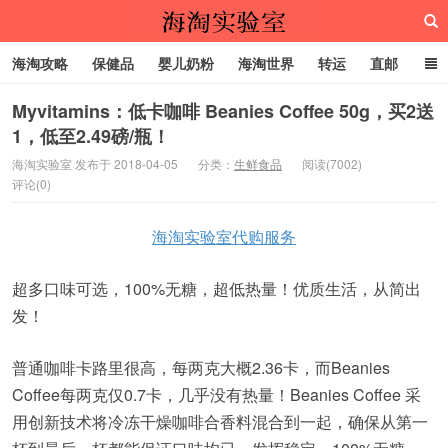
海淘攻略
保健品
婴儿奶粉
海淘世界
转运
直邮
代购服务
Myvitamins：低卡咖啡 Beanies Coffee 50g，买2送
1，低至2.49磅/瓶！
海淘实验室
海淘实验室 发布于 2018-04-05
分类：
生鲜食品
阅读(7002)
评论(0)
海淘实验室代购服务
超多口味可选，100%无糖，超低热量！优质生活，从简出
发！
普通咖啡卡路里很高，每两克大概2.36卡，而Beanies
Coffee每两克仅0.7卡，几乎没有热量！Beanies Coffee 采
用创新技术将冷冻干燥咖啡合香料混合到一起，确保从第一