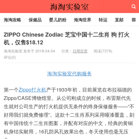
海淘攻略
保健品
婴儿奶粉
海淘世界
转运
直邮
代购服务
ZIPPO Chinese Zodiac 芝宝中国十二生肖 狗 打火
机，仅售$18.12
海淘实验室
海淘实验室 发布于 2018-04-04
分类：
日用百货
阅读(7379)
评论(0)
海淘实验室代购服务
第一个
Zippo打火机
产于1933年初，目前展览在布拉福德的
Zippo/CASE博物馆里。从公司刚成立的时候，布雷斯代先
生就对公司生产的打火机提供无条件的终身保修服务——“不
好用我们就免费修理”。这款十二生肖系列采用哑漆覆盖，刻
有中国传统十二生肖图案，并配有对应的中文，经典的黄铜
机身结实耐用，16孔防风孔效果出色，冬天使用也毫无压