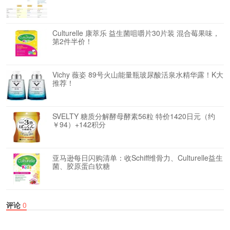
Culturelle 康萃乐 益生菌咀嚼片30片装 混合莓果味，
第2件半价！
Vichy 薇姿 89号火山能量瓶玻尿酸活泉水精华露！K大
推荐！
SVELTY 糖质分解酵母酵素56粒 特价1420日元（约
￥94）+142积分
亚马逊每日闪购清单：收Schiff维骨力、Culturelle益生
菌、胶原蛋白软糖
评论
0