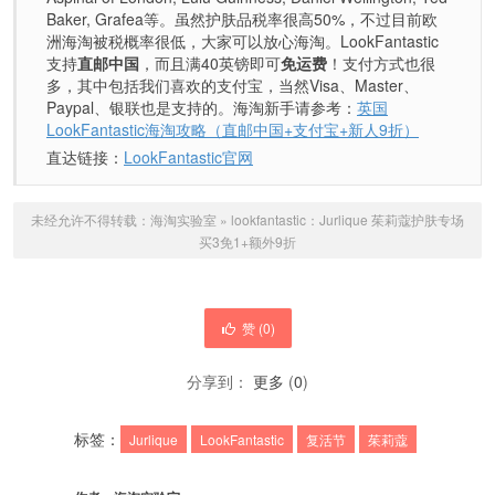
Baker, Grafea等。虽然护肤品税率很高50%，不过目前欧
洲海淘被税概率很低，大家可以放心海淘。LookFantastic
支持
直邮中国
，而且满40英镑即可
免运费
！支付方式也很
多，其中包括我们喜欢的支付宝，当然Visa、Master、
Paypal、银联也是支持的。海淘新手请参考：
英国
LookFantastic海淘攻略（直邮中国+支付宝+新人9折）
直达链接：
LookFantastic官网
未经允许不得转载：
海淘实验室
»
lookfantastic：Jurlique 茱莉蔻护肤专场
买3免1+额外9折
赞 (
0
)
分享到：
更多
(
0
)
标签：
Jurlique
LookFantastic
复活节
茱莉蔻