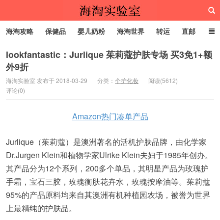
海淘攻略
保健品
婴儿奶粉
海淘世界
转运
直邮
代购服务
lookfantastic：Jurlique 茱莉蔻护肤专场 买3免1+额
外9折
海淘实验室
海淘实验室 发布于 2018-03-29
分类：
个护化妆
阅读(5612)
评论(0)
Amazon热门凑单产品
Jurlique（茱莉蔻）是澳洲著名的活机护肤品牌，由化学家
Dr.Jurgen Klein和植物学家Ulrike Klein夫妇于1985年创办。
其产品分为12个系列，200多个单品，其明星产品为玫瑰护
手霜，宝石三胶，玫瑰衡肤花卉水，玫瑰按摩油等。茱莉蔻
95%的产品原料均来自其澳洲有机种植园农场，被誉为世界
上最精纯的护肤品。