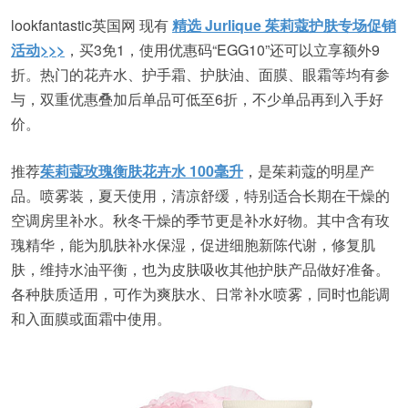
lookfantastic英国网 现有
精选 Jurlique 茱莉蔻护肤专场促销
活动>>>
，买3免1，使用优惠码“EGG10”还可以立享额外9
折。热门的花卉水、护手霜、护肤油、面膜、眼霜等均有参
与，双重优惠叠加后单品可低至6折，不少单品再到入手好
价。
推荐
茱莉蔻玫瑰衡肤花卉水 100毫升
，是茱莉蔻的明星产
品。喷雾装，夏天使用，清凉舒缓，特别适合长期在干燥的
空调房里补水。秋冬干燥的季节更是补水好物。其中含有玫
瑰精华，能为肌肤补水保湿，促进细胞新陈代谢，修复肌
肤，维持水油平衡，也为皮肤吸收其他护肤产品做好准备。
各种肤质适用，可作为爽肤水、日常补水喷雾，同时也能调
和入面膜或面霜中使用。