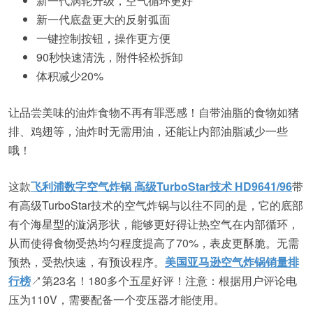
新一代涡轮升级，空气循环更好
新一代底盘更大的反射弧面
一键控制按钮，操作更方便
90秒快速清洗，附件轻松拆卸
体积减少20%
让品尝美味的油炸食物不再有罪恶感！自带油脂的食物如猪
排、鸡翅等，油炸时无需用油，还能让内部油脂减少一些
哦！
这款
飞利浦数字空气炸锅 高级TurboStar技术 HD9641/96
带
有高级TurboStar技术的空气炸锅与以往不同的是，它的底部
有个海星型的漩涡形状，能够更好得让热空气在内部循环，
从而使得食物受热均匀程度提高了70%，表皮更酥脆。无需
预热，受热快速，有预设程序。
美国亚马逊空气炸锅销量排
行榜
↗第23名！180多个五星好评！注意：根据用户评论电
压为110V，需要配备一个变压器才能使用。