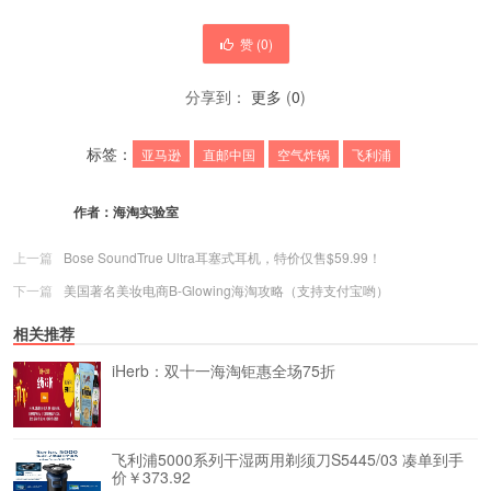
赞 (
0
)
分享到：
更多
(
0
)
标签：
亚马逊
直邮中国
空气炸锅
飞利浦
作者：
海淘实验室
上一篇
Bose SoundTrue Ultra耳塞式耳机，特价仅售$59.99！
下一篇
美国著名美妆电商B-Glowing海淘攻略（支持支付宝哟）
相关推荐
iHerb：双十一海淘钜惠全场75折
飞利浦5000系列干湿两用剃须刀S5445/03 凑单到手
价￥373.92