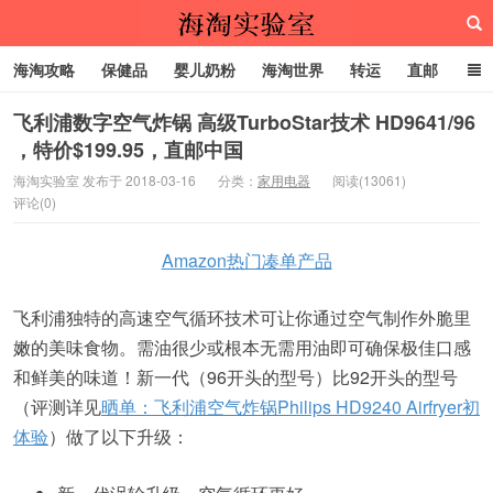
海淘攻略
保健品
婴儿奶粉
海淘世界
转运
直邮
代购服务
飞利浦数字空气炸锅 高级TurboStar技术 HD9641/96
，特价$199.95，直邮中国
海淘实验室
海淘实验室 发布于 2018-03-16
分类：
家用电器
阅读(13061)
评论(0)
Amazon热门凑单产品
飞利浦独特的高速空气循环技术可让你通过空气制作外脆里
嫩的美味食物。需油很少或根本无需用油即可确保极佳口感
和鲜美的味道！新一代（96开头的型号）比92开头的型号
（评测详见
晒单：飞利浦空气炸锅Philips HD9240 Airfryer初
体验
）做了以下升级：