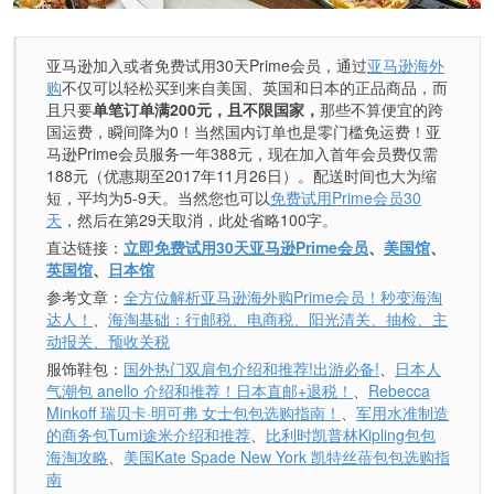
亚马逊加入或者免费试用30天Prime会员，通过
亚马逊海外
购
不仅可以轻松买到来自美国、英国和日本的正品商品，而
且只要
单笔订单满200元，且不限国家，
那些不算便宜的跨
国运费，瞬间降为0！当然国内订单也是零门槛免运费！亚
马逊Prime会员服务一年388元，现在加入首年会员费仅需
188元（优惠期至2017年11月26日）。配送时间也大为缩
短，平均为5-9天。当然您也可以
免费试用Prime会员30
天
，然后在第29天取消，此处省略100字。
直达链接：
立即免费试用30天亚马逊Prime会员
、
美国馆
、
英国馆
、
日本馆
参考文章：
全方位解析亚马逊海外购Prime会员！秒变海淘
达人！
、
海淘基础：行邮税、电商税、阳光清关、抽检、主
动报关、预收关税
服饰鞋包：
国外热门双肩包介绍和推荐!出游必备!
、
日本人
气潮包 anello 介绍和推荐！日本直邮+退税！
、
Rebecca
Minkoff 瑞贝卡·明可弗 女士包包选购指南！
、
军用水准制造
的商务包Tumi途米介绍和推荐
、
比利时凯普林Kipling包包
海淘攻略
、
美国Kate Spade New York 凯特丝蓓包包选购指
南