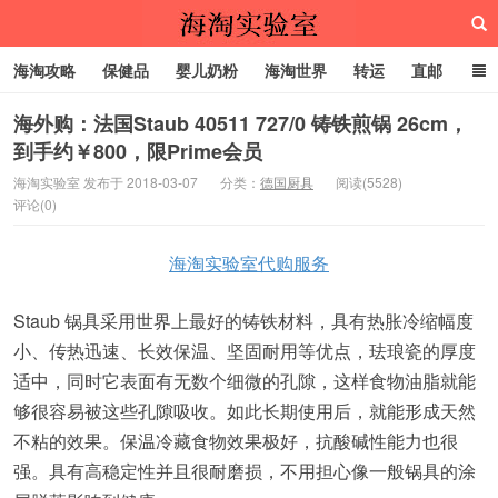
海淘攻略
保健品
婴儿奶粉
海淘世界
转运
直邮
代购服务
海外购：法国Staub 40511 727/0 铸铁煎锅 26cm，
到手约￥800，限Prime会员
海淘实验室
海淘实验室 发布于 2018-03-07
分类：
德国厨具
阅读(5528)
评论(0)
海淘实验室代购服务
Staub 锅具采用世界上最好的铸铁材料，具有热胀冷缩幅度
小、传热迅速、长效保温、坚固耐用等优点，珐琅瓷的厚度
适中，同时它表面有无数个细微的孔隙，这样食物油脂就能
够很容易被这些孔隙吸收。如此长期使用后，就能形成天然
不粘的效果。保温冷藏食物效果极好，抗酸碱性能力也很
强。具有高稳定性并且很耐磨损，不用担心像一般锅具的涂