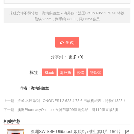
未经允许不得转载：
海淘实验室
»
海外购：法国Staub 40511 727/0 铸铁
煎锅 26cm，到手约￥800，限Prime会员
赞 (
0
)
分享到：
更多
(
0
)
标签：
Staub
海外购
煎锅
铸铁锅
作者：
海淘实验室
上一篇
浪琴 名匠系列 LONGINES L2.628.4.78.6 男款机械表，特价$1325！
下一篇
澳洲PharmacyOnline：女神节满99澳元免邮，满119澳立减8澳
相关推荐
澳洲SWISSE Ultiboost 娘娘钙+维生素D片 150片，限