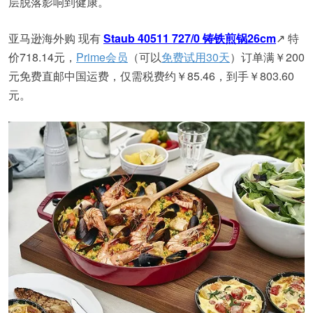
层脱落影响到健康。
亚马逊海外购 现有
Staub 40511 727/0 铸铁煎锅26cm
↗ 特
价718.14元，
Prime会员
（可以
免费试用30天
）订单满￥200
元免费直邮中国运费，仅需税费约￥85.46，到手￥803.60
元。