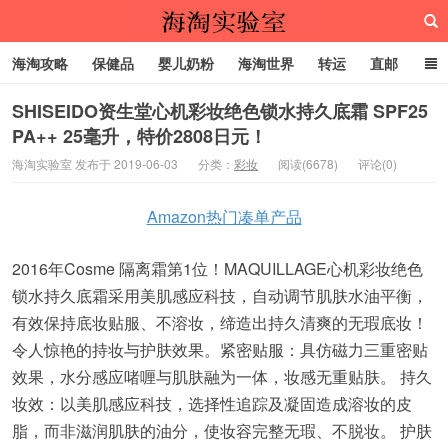
海淘攻略
保健品
婴儿奶粉
海淘世界
转运
直邮
代购服务
SHISEIDO资生堂心机彩妆绝色锁水持久底霜 SPF25
PA++ 25毫升，特价2808日元！
海淘实验室
海淘实验室 发布于 2019-06-03
分类：
彩妆
阅读(6678)
评论(0)
Amazon热门凑单产品
2016年Cosme 隔离霜第1位！MAQUILLAGE心机彩妆绝色
锁水持久底霜采用美肌感应科技，自动调节肌肤水油平衡，
有效保持底妆贴服、不溶妆，缔造出持久清爽的无瑕底妆！
令人惊艳的持妆与护肤效果。紧密贴服：具仿磁力三重密贴
效果，水分感应啫喱与肌肤融为一体，妆感无重贴肤。 持久
妆效：以美肌感应科技，选择性追踪及凝固造成溶妆的皮
脂，而非滋润肌肤的油分，使妆容完整无瑕、不脱妆。 护肤