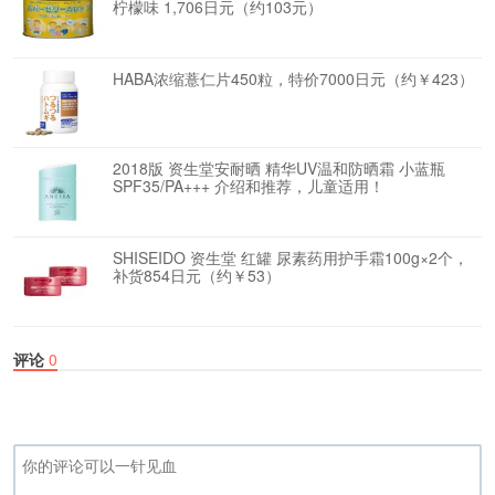
柠檬味 1,706日元（约103元）
HABA浓缩薏仁片450粒，特价7000日元（约￥423）
2018版 资生堂安耐晒 精华UV温和防晒霜 小蓝瓶
SPF35/PA+++ 介绍和推荐，儿童适用！
SHISEIDO 资生堂 红罐 尿素药用护手霜100g×2个，
补货854日元（约￥53）
评论
0