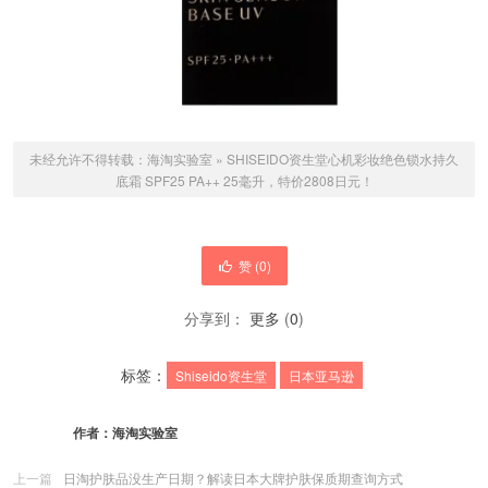
未经允许不得转载：
海淘实验室
»
SHISEIDO资生堂心机彩妆绝色锁水持久
底霜 SPF25 PA++ 25毫升，特价2808日元！
赞 (
0
)
分享到：
更多
(
0
)
标签：
Shiseido资生堂
日本亚马逊
作者：
海淘实验室
上一篇
日淘护肤品没生产日期？解读日本大牌护肤保质期查询方式