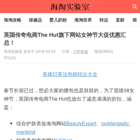
海淘攻略
保健品
婴儿奶粉
海淘世界
转运
直邮
代购服务
英国传奇电商The Hut旗下网站女神节大促优惠汇
总！
海淘实验室
海淘实验室 发布于 2018-03-03
分类：
个护化妆
阅读(9852)
评论(0)
美德日英法包税转运大全
春节长假已过，想必大家的腰包也是鼓鼓的，为了迎接38女
神节，英国传奇电商The Hut也放出了诚意满满的折扣，涵
盖：
综合护肤美妆海淘网站
BeautyExpert
、
lookfantastic
、
mankind