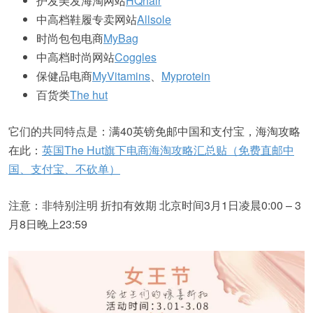
护发美发海淘网站
HQhair
中高档鞋履专卖网站
Allsole
时尚包包电商
MyBag
中高档时尚网站
Coggles
保健品电商
MyVitamins
、
Myprotein
百货类
The hut
它们的共同特点是：满40英镑免邮中国和支付宝，海淘攻略
在此：
英国The Hut旗下电商海淘攻略汇总贴（免费直邮中
国、支付宝、不砍单）
注意：非特别注明 折扣有效期 北京时间3月1日凌晨0:00 – 3
月8日晚上23:59