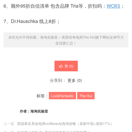
6、额外95折自信清单 包含品牌 Tria等，折扣码：
WOX5
；
7、Dr.Hauschka 线上8折；
未经允许不得转载：
海淘实验室
»
英国传奇电商The Hut旗下网站女神节大
促优惠汇总！
赞 (
0
)
分享到：
更多
(
0
)
标签：
LookFantastic
The Hut
作者：
海淘实验室
上一篇
英国著名美妆电商cultbeauty海淘攻略（直邮中国+退税17%）