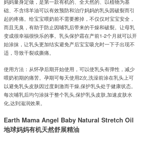
妈妈量身定做，是第一款有机的、全天然的、以植物为基
础、不含绵羊油可以有效预防和治疗妈妈的乳头因破裂而引
起的疼痛。给宝宝喂奶前不需要擦掉，不仅仅对宝宝安全，
而且无臭，有助于防止因哺乳后带来的干燥和破裂。让母乳
变成很幸福很快乐的事。乳头保护霜在产前1-2个月就可以开
始涂抹，让乳头更加结实避免产后宝宝吸允时一下子出现不
适，导致干裂或撕痛。
使用方法：从怀孕后期开始使用，可以使乳头有弹性，减少
喂奶初期的痛苦。孕期可每天使用2次,洗澡前涂在乳头上可
以避免乳头皮肤因过度刺激而干燥,保护乳头处于健康状态。
每次哺乳后均匀涂抹于整个乳头,保护乳头皮肤,加速皮肤水
化,达到滋润效果。
Earth Mama Angel Baby Natural Stretch Oil
地球妈妈有机天然舒展精油