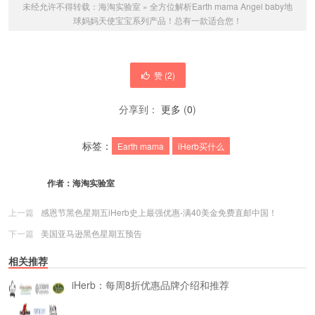
未经允许不得转载：
海淘实验室
»
全方位解析Earth mama Angel baby地
球妈妈天使宝宝系列产品！总有一款适合您！
赞 (
2
)
分享到：
更多
(
0
)
标签：
Earth mama
iHerb买什么
作者：
海淘实验室
上一篇
感恩节黑色星期五iHerb史上最强优惠-满40美金免费直邮中国！
下一篇
美国亚马逊黑色星期五预告
相关推荐
iHerb：每周8折优惠品牌介绍和推荐