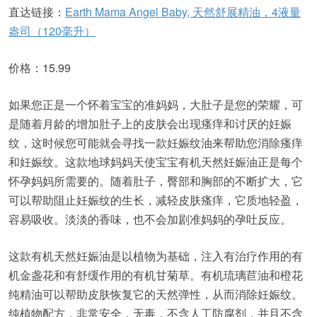
直达链接：
Earth Mama Angel Baby, 天然舒展精油，4液量
盎司（120毫升）
价格：15.99
如果您正是一个怀着宝宝的准妈妈，大肚子是您的荣耀，可
是随着月龄的增加肚子上的皮肤会出现瘙痒和讨厌的妊娠
纹，这时候您可能就会寻找一款妊娠纹油来帮助您消除瘙痒
和妊娠纹。这款地球妈妈天使宝宝有机天然妊娠油正是每个
怀孕妈妈所需要的。随着肚子，臀部和胸部的不断扩大，它
可以帮助阻止妊娠纹的生长，减轻皮肤瘙痒，它质地轻盈，
容易吸收。淡淡的香味，也不会加剧准妈妈的孕吐反应。
这款有机天然妊娠油是以植物为基础，注入有治疗作用的有
机金盏花和有舒缓作用的有机甘菊草。有机琉璃苣油和橙花
纯精油可以帮助皮肤恢复它的天然弹性，从而消除妊娠纹。
纯植物配方，非常安全，无毒，不含人工防腐剂，并且不含