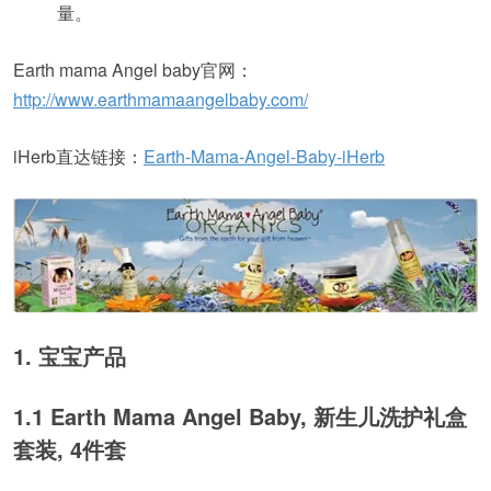
量。
Earth mama Angel baby官网：
http://www.earthmamaangelbaby.com/
iHerb直达链接：
Earth-Mama-Angel-Baby-iHerb
1. 宝宝产品
1.1 Earth Mama Angel Baby, 新生儿洗护礼盒
套装, 4件套