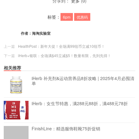
分享到：
更多
(
0
)
标签：
6pm
优惠码
作者：
海淘实验室
上一篇
HealthPost：新年大促！全场满99纽币立减10纽币！
下一篇
iHerb+银联：全场满$45立减$5！数量有限，先到先得！
相关推荐
iHerb 补充剂&运动营养品8折攻略 | 2025年4月必囤清
单
iHerb：女生节特惠，满288元88折，满488元78折
FinishLine：精选服饰鞋靴75折促销