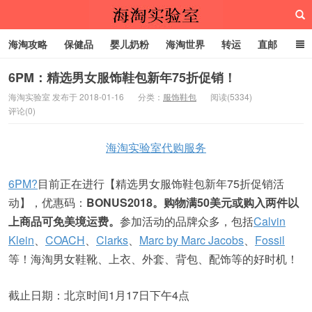
海淘攻略
保健品
婴儿奶粉
海淘世界
转运
直邮
代购服务
6PM：精选男女服饰鞋包新年75折促销！
海淘实验室 发布于 2018-01-16
分类：
服饰鞋包
阅读(5334)
评论(0)
海淘实验室
海淘实验室代购服务
6PM?
目前正在进行【精选男女服饰鞋包新年75折促销活
动】，优惠码：
BONUS2018。购物满50美元或购入两件以
上商品可免美境运费。
参加活动的品牌众多，包括
Calvin
Klein
、
COACH
、
Clarks
、
Marc by Marc Jacobs
、
Fossil
等！海淘男女鞋靴、上衣、外套、背包、配饰等的好时机！
截止日期：北京时间1月17日下午4点