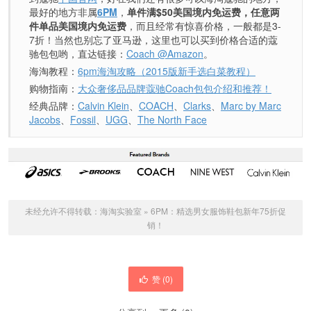
最好的地方非属
6PM
，
单件满$50美国境内免运费，任意两
件单品美国境内免运费
，而且经常有惊喜价格，一般都是3-
7折！当然也别忘了亚马逊，这里也可以买到价格合适的蔻
驰包包哟，直达链接：
Coach @Amazon
。
海淘教程：
6pm海淘攻略（2015版新手选白菜教程）
购物指南：
大众奢侈品品牌蔻驰Coach包包介绍和推荐！
经典品牌：
Calvin Klein
、
COACH
、
Clarks
、
Marc by Marc
Jacobs
、
Fossil
、
UGG
、
The North Face
未经允许不得转载：
海淘实验室
»
6PM：精选男女服饰鞋包新年75折促
销！
赞 (
0
)