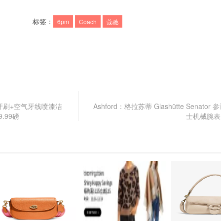
标签：
6pm
Coach
蔻驰
代牙刷+空气牙线喷漆洁
Ashford：格拉苏蒂 Glashütte Senato
.99磅
士机械腕表 