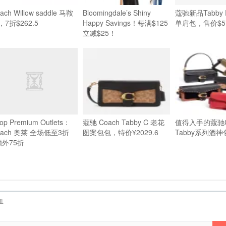
ach Willow saddle 马鞍
Bloomingdale’s Shiny
蔻驰新品Tabby P
，7折$262.5
Happy Savings！每满$125
单肩包，售价$5
立减$25！
op Premium Outlets：
蔻驰 Coach Tabby C 老花
值得入手的蔻驰C
oach 奥莱 全场低至3折
图案包包，特价¥2029.6
Tabby系列酒神
额外75折