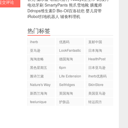
提交评论
电动牙刷
SmartyPants
熊爪雪地靴
膳魔师
Ddrops维生素D
Bio-Oil百洛祛疤
婴儿背带
iRobot扫地机器人
辅食料理机
热门标签
iherb
优惠码
直邮中国
亚马逊
LookFantastic
日本海淘
海淘攻略
德国海淘
HealthPost
黑色星期五
6pm
日本亚马逊
雅诗兰黛
Life Extension
iherb优惠码
Nature's Way
Selfridges
SkinStore
新西兰海淘
英国海淘
美国亚马逊
feelunique
护肤品
转运四方