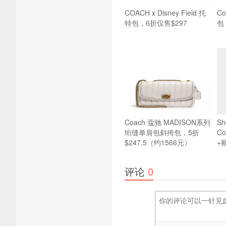
COACH x Disney Field 托
Co
特包，6折仅售$297
包
Coach 蔻驰 MADISON系列
Sh
绗缝单肩包斜挎包，5折
C
$247.5（约1566元）
+
评论
0