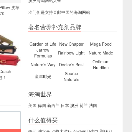
澳洲海淘网站大全
illow 皮革
冷门但是支持直邮中国的海淘网站
70
著名营养补充剂品牌
Garden of Life
New Chapter
Mega Food
Jarrow
Rainbow Light
Nature Made
Formulas
Optimum
Nature’s Way
Doctor’s Best
Nutrition
oach
Source
童年时光
包！
Naturals
海淘世界
美国
德国
新西兰
日本
澳洲
荷兰
法国
什么值得买
铁元
滤水壶
动物大游行
Always卫生巾
剃须刀