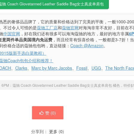
驰 Coach Glovetanned Leather Saddle Bag女士真皮单肩包
为熟悉的奢侈品品牌了，它的质量和价格达到了完美的平衡，一般1000-200
。不过令人可惜的是
蔻驰工厂店
和
蔻驰官网
对海淘非常不友好，目前在不
驰
中国官网
，好在我们还有很多可以海淘蔻驰的地方，最好的地方非属
6
，任意两件单品美国境内免运费
，而且经常有惊喜价格，一般都是3-7折！
到价格合适的蔻驰包包哟，直达链接：
Coach @Amazon
。
2015版新手选白菜教程）
蔻驰Coach包包介绍和推荐！
OACH
、
Clarks
、
Marc by Marc Jacobs
、
Fossil
、
UGG
、
The North Fac
»
6PM：蔻驰 Coach Glovetanned Leather Saddle Bag女士真皮单肩包 橘色，特价$
赞 (
0
)
分享到：
更多
(
0
)