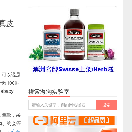
女士真皮
，可以说是
1000-
搜索海淘实验室
baby、
的限量款，采
勤、约会等
考：
大众奢