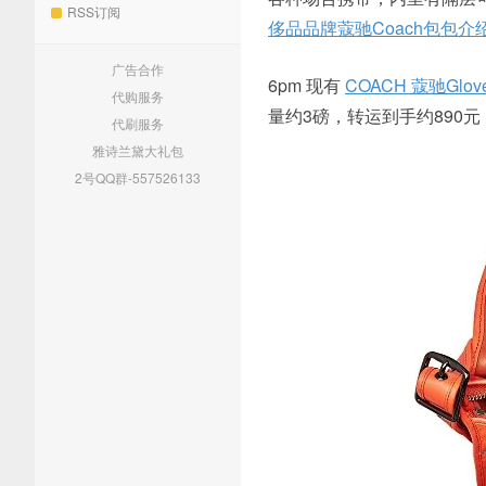
RSS订阅
侈品品牌蔻驰Coach包包介
广告合作
6pm 现有
COACH 蔻驰Glove
代购服务
量约3磅，转运到手约890
代刷服务
雅诗兰黛大礼包
2号QQ群-557526133