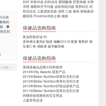
补钙
补铁补血
妇科炎症
眼睛酸痛
肝脏保健
水肿
浮肿
颈椎和关节问题
泌尿系统问题
肾胆结石
经
前综合症
儿童感冒发烧
清肺
口臭
痛风
静脉曲张
糖尿病
Penetrex消炎止痛
戒烟
0元就
翻墙的
PM
，
单
保健品选购指南
当然也别
鱼油和鱼肝油
钙
多种维生素和矿物质
辅酶Q10
叶黄素
葡萄籽
维
生素C
铁
滴眼液
硫辛酸和铬
e
保健品选购指南
美国保健品品牌介绍和推荐
114.99！
2014年Vity Awards 获奖产品
2013年Better Nutrition营养补充剂大奖
2012年Better Nutrition营养补充剂大奖
2013年Better Nutrition护肤品获奖产品
2011年Better Nutrition营养补充剂大奖
闲聊您值得拥有的宝宝用品
儿童营养必读