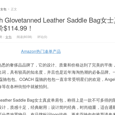
女包
正文
>
Glovetanned Leather Saddle Bag
114.99！
类：
女包
阅读(8038)
评论(0)
Amazon热门凑单产品
为熟悉的奢侈品品牌了，它的设计、质量和价格达到了完美的平衡
词，具有较高的知名度，并且也是近年海淘热潮的必备品牌。一般
蔻驰包包。COACH 蔻驰的包包一直非常受明星们的欢迎，Angela
春等在各种街拍中就被拍到。
n Leather Saddle Bag女士真皮单肩包，称得上是一款不可多得
设计，质感十足，经典耐用；设计简约经典，时尚稳重，适合通
分类放置物品，有品牌标识logo挂件。更多蔻驰包包推荐请参