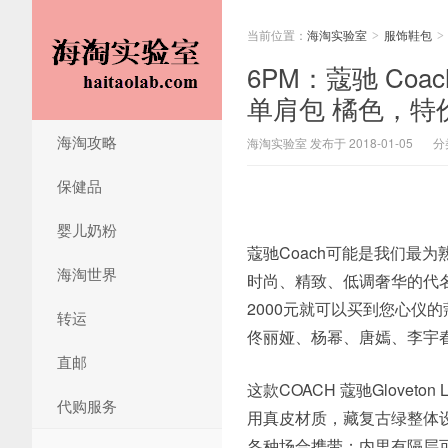
当前位置：
海淘实验室
服饰鞋包
>
>
6PM：蔻驰 Coach 
单肩包 橘色，特价$
海淘攻略
海淘实验室 发布于 2018-01-05
分
保健品
婴儿奶粉
蔻驰Coach可能是我们最
海淘世界
时尚、精致、低调奢华的代名
2000元就可以买到您心仪的
转运
佟丽娅、杨幂、唐嫣、李宇
直邮
这款COACH 蔻驰Gloveto
代购服务
用真皮材质，藏复古绿整体
各种场合携带；内里有隔层可