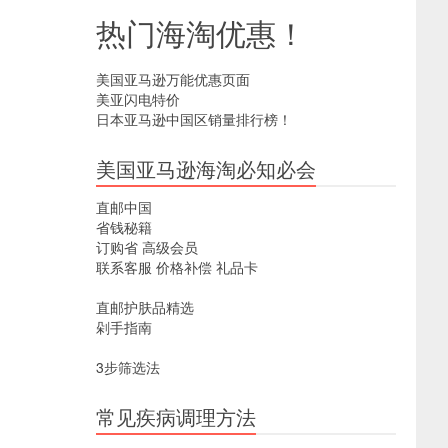
热门海淘优惠！
美国亚马逊万能优惠页面
美亚闪电特价
日本亚马逊中国区销量排行榜！
美国亚马逊海淘必知必会
直邮中国
省钱秘籍
订购省
高级会员
联系客服
价格补偿
礼品卡
直邮护肤品精选
剁手指南
3步筛选法
常见疾病调理方法