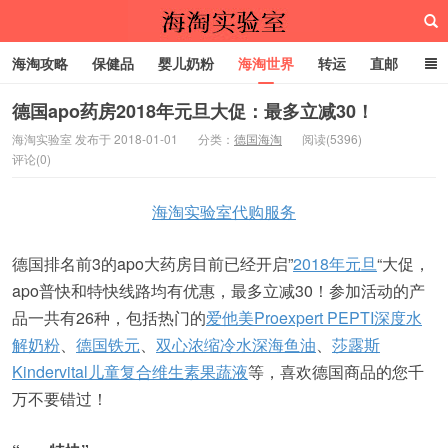
海淘攻略
保健品
婴儿奶粉
海淘世界
转运
直邮
代购服务
德国apo药房2018年元旦大促：最多立减30！
海淘实验室 发布于 2018-01-01
分类：
德国海淘
阅读(5396)
评论(0)
海淘实验室
海淘实验室代购服务
德国排名前3的apo大药房目前已经开启”
2018年元旦
“大促，
apo普快和特快线路均有优惠，最多立减30！参加活动的产
品一共有26种，包括热门的
爱他美Proexpert PEPTI深度水
解奶粉
、
德国铁元
、
双心浓缩冷水深海鱼油
、
莎露斯
Kindervital儿童复合维生素果蔬液
等，喜欢德国商品的您千
万不要错过！