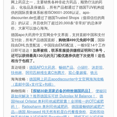
网上药店之一，主要销售各种非处方药品，顺势疗法的药
品， 化妆品及保健品 ，所有产品都通过了德国TUV机构提
供的国际质量体系标准ISO9001-2008认证。apo-
discounter.de也通过了德国Trusted Shops（值得信任的商
店）的认证，并且收到了超过20,000条“非常好”的总体评
价。大家可以放心海淘。
德国apo大药房中文官网全中文界面，支持直邮中国和支付
宝付款，所有产品德国直邮，
购物满499元免邮中国
，国际
段由DHL负责配送，中国段由EMS配送，一般9至14个工作
日即可送达！
如果被税，联系客服提供缴税证明和订单号，
还可以获得最高130元的无门槛优惠券供您下次使用！这也
相当于包税了。
直达链接：
德国APO大药房
、
畅销产品
、
小绿叶
、
沐舒坦
、
扶他林
、
阿司匹林维生素C泡腾片
、
双心蔓越莓
、
铁元
海淘攻略：
德国网上药店apodiscounter中文官网海淘攻略
（直邮中国+支付宝+包税）
购物指南：【
探秘30款居家必备的特效德国药品】
、
便秘问
题如何解决？推荐德国乐可舒 Dulcolax M Balance！
、
德
国Hexal Orlistat 奥利司他减肥胶囊！全球唯一的OTC减肥
药！
、
Ratiopharm 奥利司他减肥药
、
德国最畅销的减肥产
品—德国 Almased 纯天然有机蛋白代餐瘦身粉
、
花粉和动
物毛发过敏？试试德国 Reactine吧！
、
睡眠不好？试试德