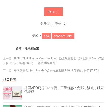
赞 (
1
)
分享到：
更多
(
0
)
标签：
apo
apodiscounter
作者：
海淘实验室
上一篇
EVE LOM Ultimate Moisture Ritual 圣诞限量套装（卸妆膏 100ml+保湿
面膜 100ml+晚霜 50ml），特价98磅免邮！
下一篇
每周仅需3分钟！Aussie 3分钟奇迹发膜 236ml 3瓶装，特价$7.97！
相关推荐
德国APO药房618大促，三重优惠：免邮，满减，独家
优惠码！
德国apo中文官网：38女神节特惠，最多立减40元！