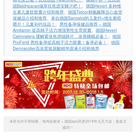
国Baldriparan缬草抗焦虑安睡片吧！
、
德国Hevert 多种维
生素儿童软胶囊介绍和推荐
、
德国Telcor精氨酸降压心血管
保健品介绍和推荐
、
来自德国Sanostol的儿童钙+维生素咀
嚼片！儿童补钙佳品！
、
男性备孕保健品推荐 – 德国
Amitamin 提高精子活力增强男性生育胶囊
、
德国Hevert
Calmvalera 缓解紧张焦虑镇静片，改善睡眠必备！
、
德国
ProFertil 男性备孕提高精子活力胶囊！备孕必备！
、
德国
Dermaroller高浓度玻尿酸精华原液介绍和推荐
未经允许不得转载：
海淘实验室
»
德国apo药房2018年元旦大促：最多立
减30！