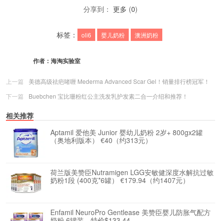
分享到：
更多
(
0
)
标签：
oli6
婴儿奶粉
澳洲奶粉
作者：
海淘实验室
上一篇
美德高级祛疤啫喱 Mederma Advanced Scar Gel！销量排行榜冠军！
下一篇
Buebchen 宝比珊粉红公主洗发乳护发素二合一介绍和推荐！
相关推荐
Aptamil 爱他美 Junior 婴幼儿奶粉 2岁+ 800gx2罐
（奥地利版本） €40（约313元）
荷兰版美赞臣Nutramigen LGG安敏健深度水解抗过敏
奶粉1段 (400克*6罐） €179.94（约1407元）
Enfamil NeuroPro Gentlease 美赞臣婴儿防胀气配方
奶粉 6罐装，特价$133.44