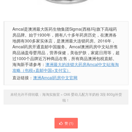
Amcal是澳洲最大医药生物集团Sigma(西格玛)旗下高端药
房品牌。始于1930年，拥有八十多年药房历史，在澳洲各
地拥有300多家实体店，是澳洲最大连锁药房。2016年，
Amcal药房开通直邮中国服务。Amcal澳洲药房中文站所售
商品涵盖母婴用品，营养保健，美妆护肤，家庭日用等，超
过1000个品牌近万种商品在售，所有商品澳洲包税直邮。
海淘新手请参考：
澳洲最大的连锁大药房Amcal中文站海淘
攻略（包税+直邮中国+支付宝）
直达链接：
澳洲Amcal药房中文官网
未经允许不得转载：
海淘实验室
»
Oli6 婴幼儿配方羊奶粉 3段 800g补货
啦！
赞 (
1
)