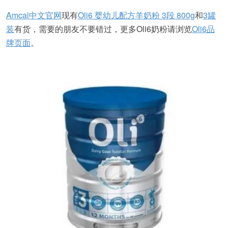
Amcal中文官网
现有
Oli6 婴幼儿配方羊奶粉 3段 800g
和
3罐
装
有货，需要的朋友不要错过，更多Oli6奶粉请浏览
Oli6品
牌页面
。