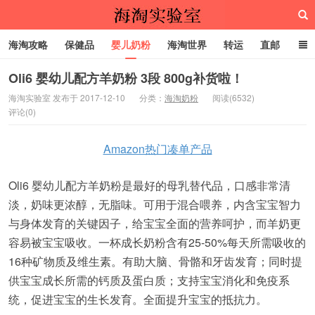
海淘攻略
保健品
婴儿奶粉
海淘世界
转运
直邮
代购服务
Oli6 婴幼儿配方羊奶粉 3段 800g补货啦！
海淘实验室 发布于 2017-12-10
分类：
海淘奶粉
阅读(6532)
评论(0)
海淘实验室
Amazon热门凑单产品
Oli6 婴幼儿配方羊奶粉是最好的母乳替代品，口感非常清
淡，奶味更浓醇，无脂味。可用于混合喂养，内含宝宝智力
与身体发育的关键因子，给宝宝全面的营养呵护，而羊奶更
容易被宝宝吸收。一杯成长奶粉含有25-50%每天所需吸收的
16种矿物质及维生素。有助大脑、骨骼和牙齿发育；同时提
供宝宝成长所需的钙质及蛋白质；支持宝宝消化和免疫系
统，促进宝宝的生长发育。全面提升宝宝的抵抗力。