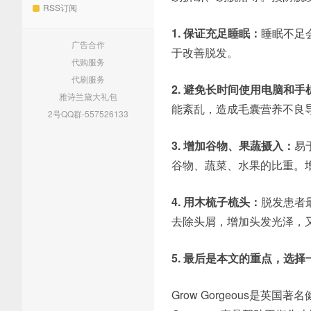
RSS订阅
1. 保证充足睡眠：
睡眠不足
广告合作
于改善脱发。
代购服务
代刷服务
2. 避免长时间使用电脑和手
雅诗兰黛大礼包
能紊乱，造成毛囊营养不良
2号QQ群-557526133
3. 增加谷物、果蔬摄入：
易
谷物、蔬菜、水果的比重。
4. 用木梳子梳头：
脱发患者
去除头屑，增加头发光泽，
5. 最后是本文的重点，选
Grow Gorgeous是英