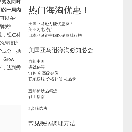
保护秀发同时
热门海淘优惠！
用的一周内
可以在4
美国亚马逊万能优惠页面
发增发神
美亚闪电特价
增量，经过科
日本亚马逊中国区销量排行榜！
的清洁护
美国亚马逊海淘必知必会
学成分，抛
Grow
直邮中国
况下，达到秀
省钱秘籍
订购省
高级会员
联系客服
价格补偿
礼品卡
直邮护肤品精选
剁手指南
3步筛选法
常见疾病调理方法