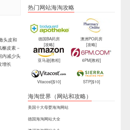
热门网站海淘攻略
德国BA药房
澳洲PO药房
刺激头皮和
[攻略]
[攻略]
氢槲皮素－
间内减少头
亚马逊
[教程]
6PM
[教程]
发增长
Vitacost
[$10]
STP
[$10]
海淘世界（网站和攻略）
美国十大母婴海淘网站
德国海淘网站大全