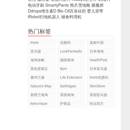
电动牙刷
SmartyPants
熊爪雪地靴
膳魔师
Ddrops维生素D
Bio-Oil百洛祛疤
婴儿背带
iRobot扫地机器人
辅食料理机
热门标签
iherb
优惠码
直邮中国
亚马逊
LookFantastic
日本海淘
海淘攻略
德国海淘
HealthPost
黑色星期五
6pm
日本亚马逊
雅诗兰黛
Life Extension
iherb优惠码
Nature's Way
Selfridges
SkinStore
新西兰海淘
英国海淘
美国亚马逊
feelunique
护肤品
转运四方