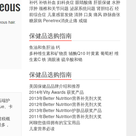
补钙
补铁补血
妇科炎症
眼睛酸痛
肝脏保健
水肿
浮肿
颈椎和关节问题
泌尿系统问题
肾胆结石
经
前综合症
儿童感冒发烧
清肺
口臭
痛风
静脉曲张
糖尿病
Penetrex消炎止痛
戒烟
保健品选购指南
鱼油和鱼肝油
钙
多种维生素和矿物质
辅酶Q10
叶黄素
葡萄籽
维
生素C
铁
滴眼液
硫辛酸和铬
保健品选购指南
美国保健品品牌介绍和推荐
2014年Vity Awards 获奖产品
2013年Better Nutrition营养补充剂大奖
高端护
2012年Better Nutrition营养补充剂大奖
que、卡
2013年Better Nutrition护肤品获奖产品
2011年Better Nutrition营养补充剂大奖
淘被税概
闲聊您值得拥有的宝宝用品
很多，
儿童营养必读