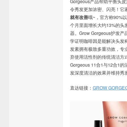
Gorgeous产品帮助平衡头
令秀发更加浓密、闪亮！它
就有改善
哦~，官方称90
个月里面增长大约13%的头发
器。Grow Gorgeou
学证明咖啡因是能解决头发
发素拥有极致多重功效，专
弃使用活性剂的传统清洁方式
Gorgeous 11合1与
发深度清洁的效果并维持秀
直达链接：
GROW GORGEOU