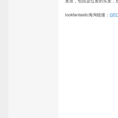
发质，包括染过发的头发，
lookfantastic海淘链接：
GR