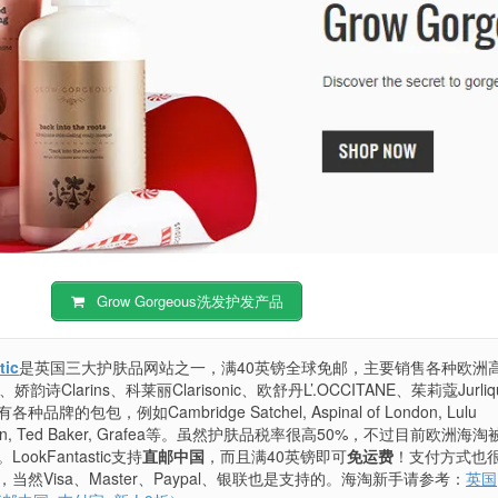
Grow Gorgeous洗发护发产品
tic
是英国三大护肤品网站之一，满40英镑全球免邮，主要销售各种欧洲
韵诗Clarins、科莱丽Clarisonic、欧舒丹L’.OCCITANE、茱莉蔻Jurli
包包，例如Cambridge Satchel, Aspinal of London, Lulu
ellington, Ted Baker, Grafea等。虽然护肤品税率很高50%，不过目前欧洲海
kFantastic支持
直邮中国
，而且满40英镑即可
免运费
！支付方式也
然Visa、Master、Paypal、银联也是支持的。海淘新手请参考：
英国