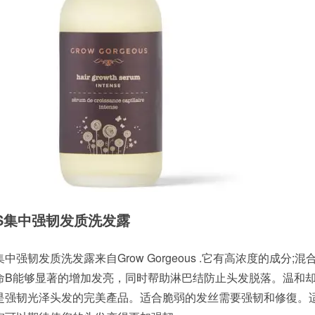
OUS集中强韧发质洗发露
强韧发质洗发露来自Grow Gorgeous .它有高浓度的成分;混
命B能够显著的增加发亮，同时帮助淋巴结防止头发脱落。温和
是强韧光泽头发的完美產品。适合脆弱的发丝需要强韧和修復。