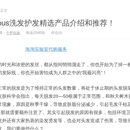
正文
rgeous洗发护发精选产品介绍和推荐！
类：
个护化妆
阅读(25858)
评论(0)
海淘实验室代购服务
的时光和浓密的发丝，都从指间悄悄溜走了，你也开始为了掉一
发际线，你也开始害怕成为人群之中的“我最闪亮”！
正常的脱发是为了维持正常的头发数量，将处于休止期的头发脱
肤科学会指出，每天脱发20—50根属于正常范围，和秋天树木
常现象，原因是秋季干燥，导致皮肤脂分泌减少，引起毛发干枯
根，那就需要额外注意了。其实引起脱发的原因有很多，包括环境
此外还有大家热衷的染发烫发等，也会对头发造成了伤害，导致
发，我们要做些什么？