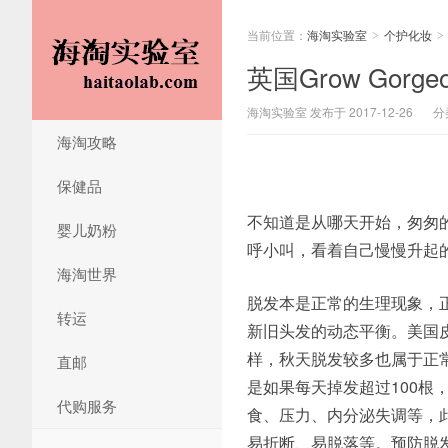
当前位置：
海淘实验室
个护化妆
>
>
英国Grow Go
海淘实验室 发布于 2017-12-26
分
海淘攻略
保健品
不知道是从哪天开始，匆匆
婴儿奶粉
呼小叫，看着自己慢慢升起的
海淘世界
脱发本是正常的生理现象，
转运
新旧头发的动态平衡。美国皮
样，秋天脱发较多也属于正
直邮
是如果每天掉发超过100
代购服务
食、压力、内分泌失调等，
易折断、易脱落等。预防脱