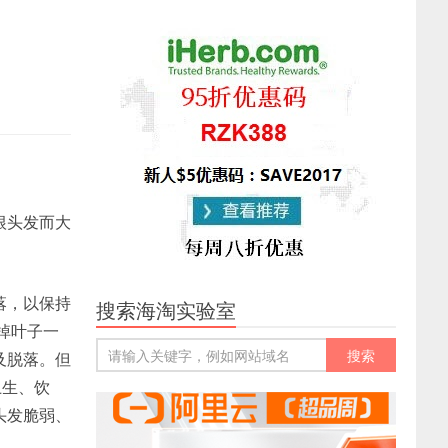
根头发而大
落，以保持
搜索海淘实验室
掉叶子一
及脱落。但
卫生、饮
头发脆弱、