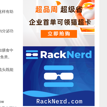
这样有助
内分泌功
加膳食中
和鱼类。
梳头既能
ow