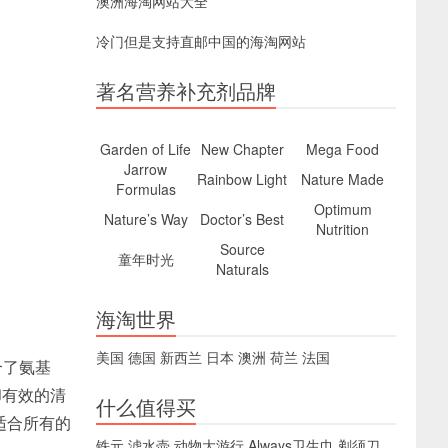
澳洲海淘网站大全
冷门但是支持直邮中国的海淘网站
著名营养补充剂品牌
Garden of Life
New Chapter
Mega Food
Jarrow
Rainbow Light
Nature Made
Formulas
Optimum
Nature’s Way
Doctor’s Best
Nutrition
Source
童年时光
Naturals
海淘世界
美国
德国
新西兰
日本
澳洲
荷兰
法国
合了氨基
却有效的清
什么值得买
适合所有的
铁元
滤水壶
动物大游行
Always卫生巾
剃须刀