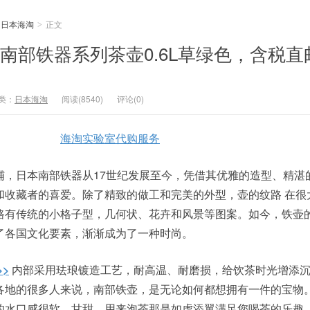
日本海淘
正文
>
造 南部铁器系列茶壶0.6L草绿色，含税
类：
日本海淘
阅读(8540)
评论(0)
海淘实验室代购服务
铺，日本南部铁器从17世纪发展至今，凭借其优雅的造型、精湛
和收藏者的喜爱。除了精致的做工和完美的外型，壶的纹路 在很
路有传统的小格子型，几何状、花卉和风景等图案。如今，铁壶
了各国文化要素，渐渐成为了一种时尚。
>>
内部采用珐琅镀造工艺，耐高温、耐磨损，给饮茶时光增添
各地的很多人来说，南部铁壶，是无论如何都想拥有一件的宝物
的水口感很软、甘甜，用来泡茶那是如虎添翼满足您喝茶的乐趣