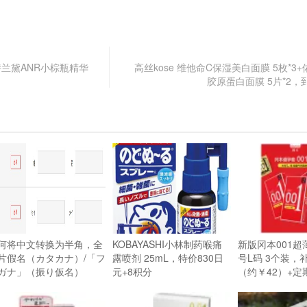
 雅诗兰黛ANR小棕瓶精华
高丝kose 维他命C保湿美白面膜 5枚*3+佑
胶原蛋白面膜 5片*2，
何将中文转换为半角，全
KOBAYASHI小林制药喉痛
新版冈本001超
片假名（カタカナ）/「フ
露喷剂 25mL，特价830日
号L码 3个装，
ガナ」（振り仮名）
元+8积分
（约￥42）+定