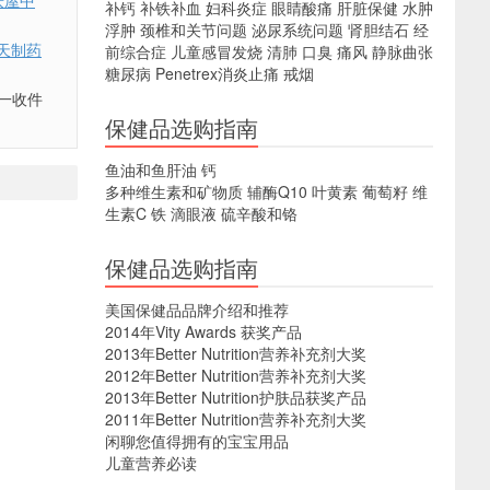
庆屋中
补钙
补铁补血
妇科炎症
眼睛酸痛
肝脏保健
水肿
浮肿
颈椎和关节问题
泌尿系统问题
肾胆结石
经
天制药
前综合症
儿童感冒发烧
清肺
口臭
痛风
静脉曲张
糖尿病
Penetrex消炎止痛
戒烟
一收件
保健品选购指南
鱼油和鱼肝油
钙
多种维生素和矿物质
辅酶Q10
叶黄素
葡萄籽
维
生素C
铁
滴眼液
硫辛酸和铬
保健品选购指南
美国保健品品牌介绍和推荐
2014年Vity Awards 获奖产品
2013年Better Nutrition营养补充剂大奖
2012年Better Nutrition营养补充剂大奖
2013年Better Nutrition护肤品获奖产品
2011年Better Nutrition营养补充剂大奖
闲聊您值得拥有的宝宝用品
儿童营养必读