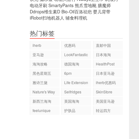
电动牙刷
SmartyPants
熊爪雪地靴
膳魔师
Ddrops维生素D
Bio-Oil百洛祛疤
婴儿背带
iRobot扫地机器人
辅食料理机
热门标签
iherb
优惠码
直邮中国
亚马逊
LookFantastic
日本海淘
海淘攻略
德国海淘
HealthPost
黑色星期五
6pm
日本亚马逊
雅诗兰黛
Life Extension
iherb优惠码
Nature's Way
Selfridges
SkinStore
新西兰海淘
英国海淘
美国亚马逊
feelunique
护肤品
转运四方