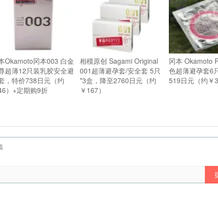
本Okamoto冈本003 白金
相模原创 Sagami Original
冈本 Okamoto P
尊超薄12只装乳胶安全避
001超薄避孕套/安全套 5只
色超薄避孕套6
套，特价738日元（约
*3盒，降至2760日元（约
519日元（约￥3
46）+定期购9折
￥167）