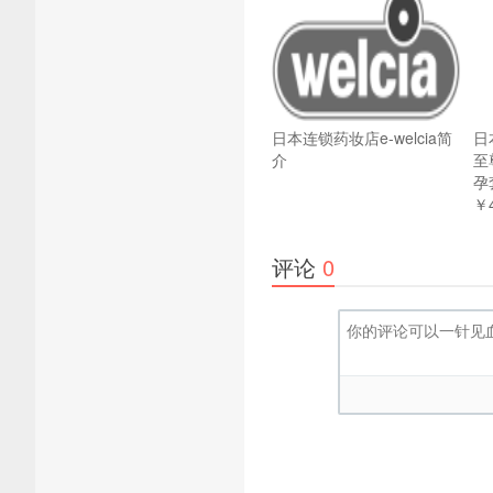
日本连锁药妆店e-welcia简
日
介
至
孕
￥
评论
0