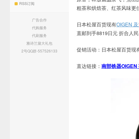
RSS订阅
粗茶和烘焙茶、红茶风味更
广告合作
日本松屋百货现有
OIGEN
代购服务
直邮到手8819日元 折合人民
代刷服务
雅诗兰黛大礼包
促销活动：日本松屋百货现有厨
2号QQ群-557526133
直达链接：
南部铁器OIGEN 