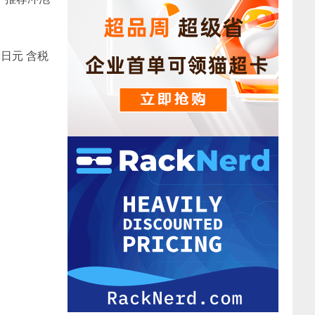
2日元 含税
。