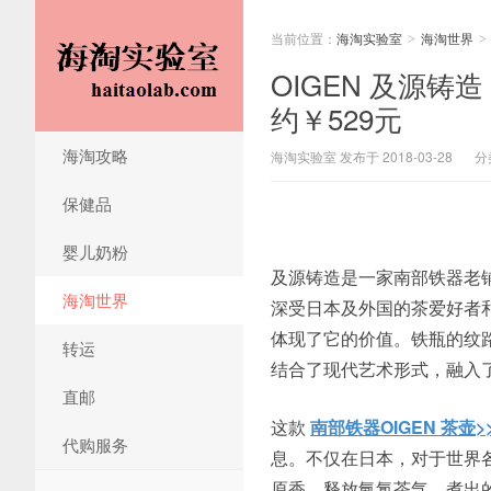
当前位置：
海淘实验室
海淘世界
>
>
OIGEN 及源铸
约￥529元
海淘攻略
海淘实验室 发布于 2018-03-28
分
保健品
婴儿奶粉
及源铸造是一家南部铁器老
海淘世界
深受日本及外国的茶爱好者
体现了它的价值。铁瓶的纹
转运
结合了现代艺术形式，融入
直邮
这款
南部铁器OIGEN 茶壶>
代购服务
息。不仅在日本，对于世界
原香，释放氤氲茶气，煮出