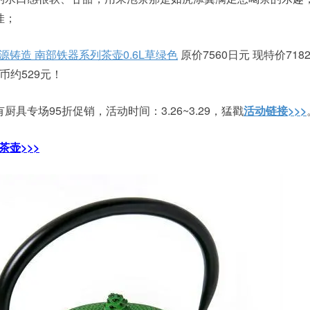
佳；
 及源铸造 南部铁器系列茶壶0.6L草绿色
原价7560日元 现特价718
币约529元！
具专场95折促销，活动时间：3.26~3.29，猛戳
活动链接>>>
茶壶>>>