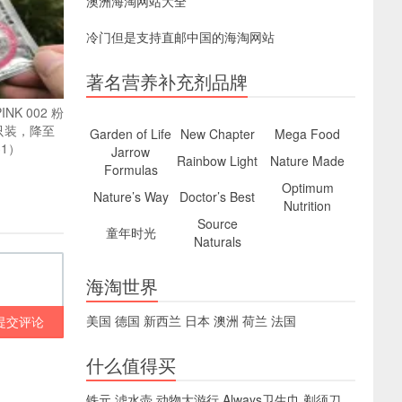
澳洲海淘网站大全
冷门但是支持直邮中国的海淘网站
著名营养补充剂品牌
INK 002 粉
只装，降至
Garden of Life
New Chapter
Mega Food
1）
Jarrow
Rainbow Light
Nature Made
Formulas
Optimum
Nature’s Way
Doctor’s Best
Nutrition
Source
童年时光
Naturals
海淘世界
美国
德国
新西兰
日本
澳洲
荷兰
法国
提交评论
什么值得买
铁元
滤水壶
动物大游行
Always卫生巾
剃须刀