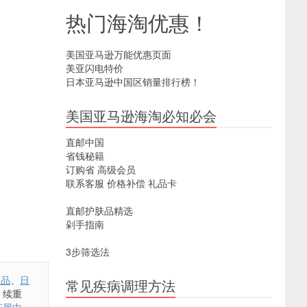
热门海淘优惠！
美国亚马逊万能优惠页面
美亚闪电特价
日本亚马逊中国区销量排行榜！
美国亚马逊海淘必知必会
直邮中国
省钱秘籍
订购省
高级会员
联系客服
价格补偿
礼品卡
直邮护肤品精选
剁手指南
3步筛选法
药品
、
日
常见疾病调理方法
，续重