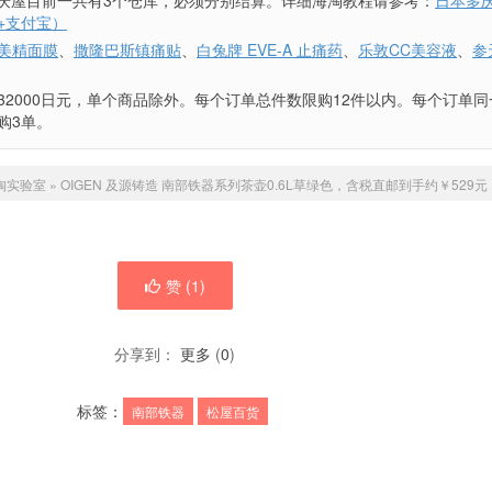
日本多庆屋目前一共有3个仓库，必须分别结算。详细海淘教程请参考：
日本多
+支付宝）
美精面膜
、
撒隆巴斯镇痛贴
、
白兔牌 EVE-A 止痛药
、
乐敦CC美容液
、
参
32000日元，单个商品除外。每个订单总件数限购12件以内。每个订单同
购3单。
淘实验室
»
OIGEN 及源铸造 南部铁器系列茶壶0.6L草绿色，含税直邮到手约￥529元
赞 (
1
)
分享到：
更多
(
0
)
标签：
南部铁器
松屋百货