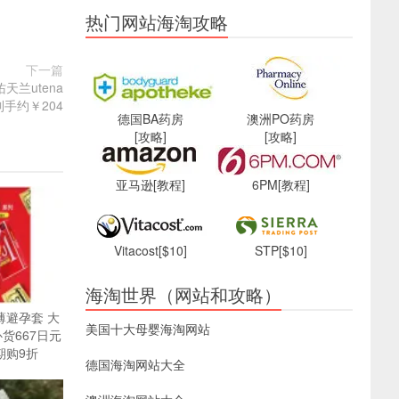
热门网站海淘攻略
下一篇
天兰utena
到手约￥204
德国BA药房
澳洲PO药房
[攻略]
[攻略]
亚马逊
[教程]
6PM
[教程]
Vitacost
[$10]
STP
[$10]
海淘世界（网站和攻略）
薄避孕套 大
美国十大母婴海淘网站
补货667日元
期购9折
德国海淘网站大全