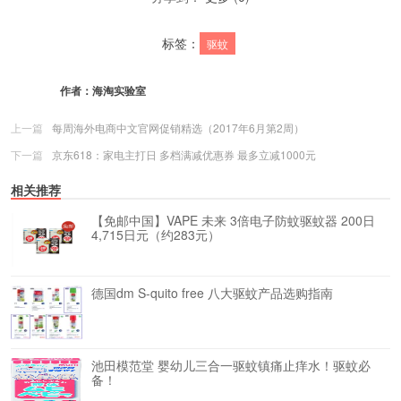
标签：
驱蚊
作者：
海淘实验室
上一篇
每周海外电商中文官网促销精选（2017年6月第2周）
下一篇
京东618：家电主打日 多档满减优惠券 最多立减1000元
相关推荐
【免邮中国】VAPE 未来 3倍电子防蚊驱蚊器 200日
4,715日元（约283元）
德国dm S-quito free 八大驱蚊产品选购指南
池田模范堂 婴幼儿三合一驱蚊镇痛止痒水！驱蚊必
备！