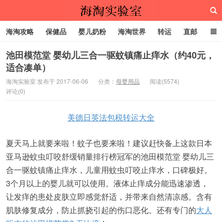
海淘攻略
保健品
婴儿奶粉
海淘世界
转运
直邮
代购服务
池田模范堂 婴幼儿三合一驱蚊镇痛止痒水（约40元，
适合凑单）
海淘实验室
海淘实验室 发布于 2017-06-06
分类：
母婴用品
阅读(5574)
评论(0)
美德日英法包税转运大全
夏天马上就要来啦！蚊子也要来啦！建议赶快备上这款日本
亚马逊蚊虫叮咬舒缓销量排行榜冠军的池田模范堂 婴幼儿三
合一驱蚊镇痛止痒水，儿童用蚊虫叮咬止痒水，口碑极好。
3个月以上的婴儿就可以使用。液体止痒成分能迅速渗透，
让发痒的患处皮肤立即感觉舒适，并带来自然清凉感。含有
肌肤修复成分，防止抓挠引起的伤口恶化。还有专门的
大人