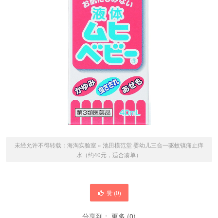
未经允许不得转载：
海淘实验室
»
池田模范堂 婴幼儿三合一驱蚊镇痛止痒
水（约40元，适合凑单）
赞 (
0
)
分享到：
更多
(
0
)