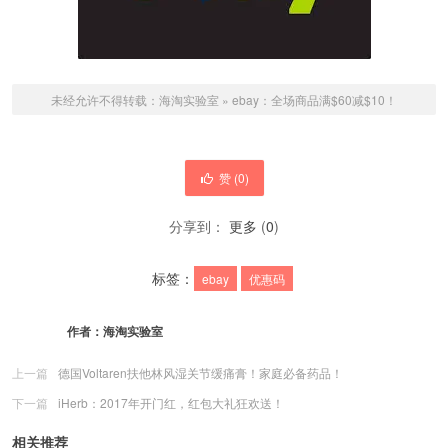
未经允许不得转载：
海淘实验室
»
ebay：全场商品满$60减$10！
赞 (
0
)
分享到：
更多
(
0
)
标签：
ebay
优惠码
作者：
海淘实验室
上一篇
德国Voltaren扶他林风湿关节缓痛膏！家庭必备药品！
下一篇
iHerb：2017年开门红，红包大礼狂欢送！
相关推荐