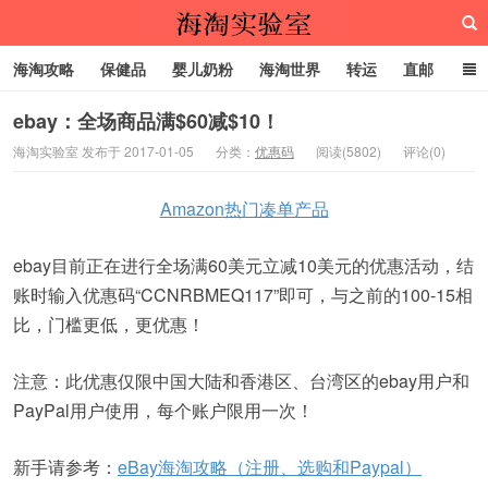
海淘攻略
保健品
婴儿奶粉
海淘世界
转运
直邮
代购服务
ebay：全场商品满$60减$10！
海淘实验室 发布于 2017-01-05
分类：
优惠码
阅读(5802)
评论(0)
海淘实验室
Amazon热门凑单产品
ebay目前正在进行全场满60美元立减10美元的优惠活动，结
账时输入优惠码“CCNRBMEQ117”即可，与之前的100-15相
比，门槛更低，更优惠！
注意：此优惠仅限中国大陆和香港区、台湾区的ebay用户和
PayPal用户使用，每个账户限用一次！
新手请参考：
eBay海淘攻略（注册、选购和Paypal）