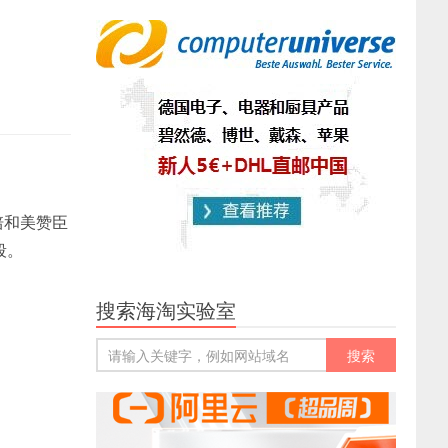
雅培和美赞臣
段。
搜索海淘实验室