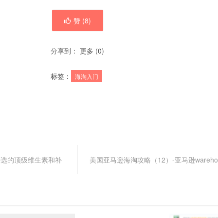
赞 (
8
)
分享到：
更多
(
0
)
标签：
海淘入门
度评选的顶级维生素和补
美国亚马逊海淘攻略（12）-亚马逊warehous