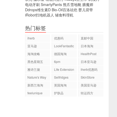
电动牙刷
SmartyPants
熊爪雪地靴
膳魔师
Ddrops维生素D
Bio-Oil百洛祛疤
婴儿背带
iRobot扫地机器人
辅食料理机
热门标签
iherb
优惠码
直邮中国
亚马逊
LookFantastic
日本海淘
海淘攻略
德国海淘
HealthPost
黑色星期五
6pm
日本亚马逊
雅诗兰黛
Life Extension
iherb优惠码
Nature's Way
Selfridges
SkinStore
新西兰海淘
英国海淘
美国亚马逊
feelunique
护肤品
转运四方