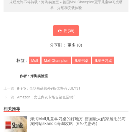
未经允许不得转载：
海淘实验室
»
德国Moll Champion冠军儿童学习桌晒
单—介绍和安装体验
赞 (
39
)
分享到：
更多
(
0
)
标签：
Moll
Moll Champion
儿童书桌
儿童学习桌
作者：
海淘实验室
上一篇
iHerb：全场商品额外9折优惠码 JULY31
下一篇
Amazon：女士内衣专场促销低至3折
相关推荐
海淘Moll儿童学习桌的好地方-德国最大的家居用品海
淘网站skandic海淘攻略（6%优惠码）