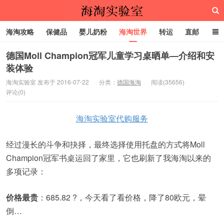
海淘攻略
保健品
婴儿奶粉
海淘世界
转运
直邮
代购服务
德国Moll Champion冠军儿童学习桌晒单—介绍和安
装体验
海淘实验室
海淘实验室 发布于 2016-07-22
分类：
德国海淘
阅读(35656)
评论(0)
海淘实验室代购服务
经过漫长的斗争和抉择，最终选择使用托盘的方式将Moll
Champion冠军书桌运回了家里，它也刷新了我海淘以来的
多项记录：
价格最贵
：685.82 ?，今天看了看价格，降了80欧元，晕
倒…