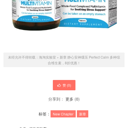
未经允许不得转载：
海淘实验室
»
新章 静心安神缓压 Perfect Calm 多种综
合维生素，8折优惠！
赞 (
0
)
分享到：
更多
(
0
)
标签：
New Chapter
新章