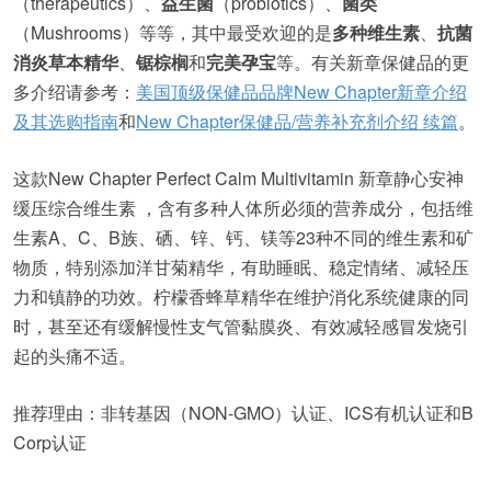
（therapeutics）、
益生菌
（probiotics）、
菌类
（Mushrooms）等等，其中最受欢迎的是
多种维生素
、
抗菌
消炎草本精华
、
锯棕榈
和
完美孕宝
等。有关新章保健品的更
多介绍请参考：
美国顶级保健品品牌New Chapter新章介绍
及其选购指南
和
New Chapter保健品/营养补充剂介绍 续篇
。
这款New Chapter Perfect Calm Multivitamin 新章静心安神
缓压综合维生素 ，含有多种人体所必须的营养成分，包括维
生素A、C、B族、硒、锌、钙、镁等23种不同的维生素和矿
物质，特别添加洋甘菊精华，有助睡眠、稳定情绪、减轻压
力和镇静的功效。柠檬香蜂草精华在维护消化系统健康的同
时，甚至还有缓解慢性支气管黏膜炎、有效减轻感冒发烧引
起的头痛不适。
推荐理由：非转基因（NON-GMO）认证、ICS有机认证和B
Corp认证