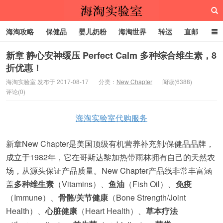
海淘攻略
保健品
婴儿奶粉
海淘世界
转运
直邮
代购服务
新章 静心安神缓压 Perfect Calm 多种综合维生素，8
折优惠！
海淘实验室
海淘实验室 发布于 2017-08-17
分类：
New Chapter
阅读(6388)
评论(0)
海淘实验室代购服务
新章New Chapter是美国顶级有机营养补充剂/保健品品牌，
成立于1982年，它在哥斯达黎加热带雨林拥有自己的天然农
场，从源头保证产品质量。New Chapter产品线非常丰富涵
盖
多种维生素
（Vitamins）、
鱼油
（Fish Oil）、
免疫
（Immune）、
骨骼/关节健康
（Bone Strength/Joint
Health）、
心脏健康
（Heart Health）、
草本疗法