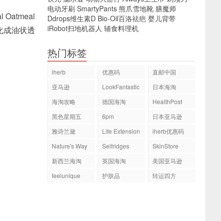
电动牙刷
SmartyPants
熊爪雪地靴
膳魔师
Oatmeal
Ddrops维生素D
Bio-Oil百洛祛疤
婴儿背带
iRobot扫地机器人
辅食料理机
化成油状透
热门标签
iherb
优惠码
直邮中国
亚马逊
LookFantastic
日本海淘
海淘攻略
德国海淘
HealthPost
黑色星期五
6pm
日本亚马逊
雅诗兰黛
Life Extension
iherb优惠码
Nature's Way
Selfridges
SkinStore
新西兰海淘
英国海淘
美国亚马逊
feelunique
护肤品
转运四方