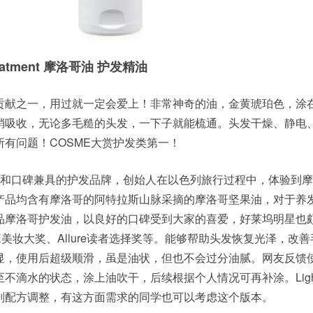
reatment 摩洛哥油 护发精油
贡献之一，用过就一定会爱上！非常神奇的油，金黄琥珀色，涂
梢吸收，无论多毛糙的头发，一下子就能梳通。头发干燥、静电
有问题！COSME大赏护发类第一！
个人气和口碑兼具的护发品牌，创始人在以色列旅行过程中，体验到
产品均含有摩洛哥的阿特拉斯山脉采摘的摩洛哥坚果油，对于养
品摩洛哥护发油，以良好的口碑受到大家的喜爱，好莱坞明星也
E美妆大奖、Allure读者选择奖等。能够帮助头发恢复光泽，改
显，使用后超级顺滑，虽是油状，但也不会过分油腻。网友反馈
不滴水的状态，涂上油吹干，后续根据个人情况可再补涂。Ligh
别配方调整，有这方面需求的同学也可以考虑这个版本。