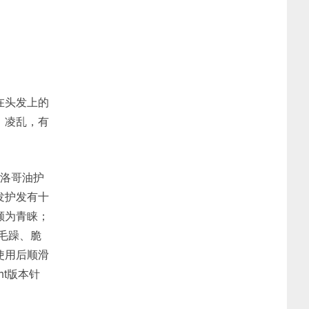
在头发上的
、凌乱，有
摩洛哥油护
发护发有十
颇为青睐；
善毛躁、脆
使用后顺滑
t版本针