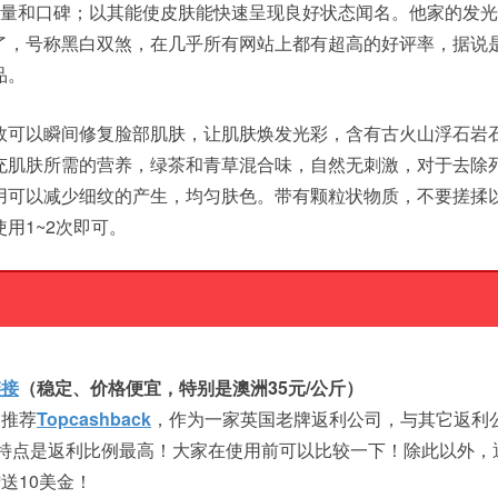
销量和口碑；以其能使皮肤能快速呈现良好状态闻名。他家的发
了，号称黑白双煞，在几乎所有网站上都有超高的好评率，据说
品。
效可以瞬间修复脸部肌肤，让肌肤焕发光彩，含有古火山浮石岩
充肌肤所需的营养，绿茶和青草混合味，自然无刺激，对于去除
用可以减少细纹的产生，均匀肤色。带有颗粒状物质，不要搓揉
用1~2次即可。
链接
（稳定、价格便宜，特别是澳洲35元/公斤）
，推荐
Topcashback
，作为一家英国老牌返利公司，与其它返利
ack的特点是返利比例最高！大家在使用前可以比较一下！除此以外，
送10美金！