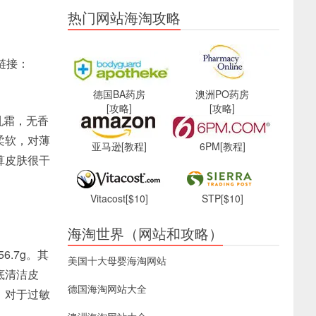
热门网站海淘攻略
达链接：
德国BA药房
澳洲PO药房
[攻略]
[攻略]
乳霜，无香
柔软，对薄
亚马逊
[教程]
6PM
[教程]
算皮肤很干
Vitacost
[$10]
STP
[$10]
海淘世界（网站和攻略）
6.7g。其
美国十大母婴海淘网站
底清洁皮
德国海淘网站大全
，对于过敏