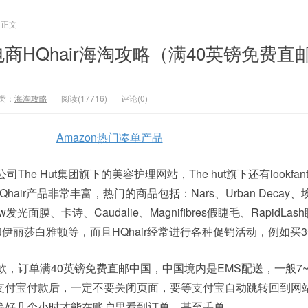
正文
商HQhair海淘攻略（满40英镑免费直
类：
海淘攻略
阅读(17716)
评论(0)
Amazon热门凑单产品
The Hut集团旗下的美容护理网站，The hut旗下还有lookfanta
。HQhair产品非常丰富，热门的商品包括：Nars、Urban Decay
low发光面膜、卡诗、Caudalie、Magnifibres假睫毛、RapidLa
舒丹和伊丽莎白雅顿等，而且HQhair经常进行各种促销活动，例如买
付款，订单满40英镑免费直邮中国，中国境内是EMS配送，一般7~
支付宝付款后，一定不要关闭页面，要等支付宝自动跳转回到网
等好几个小时才能在账户里看到订单，甚至丢单。