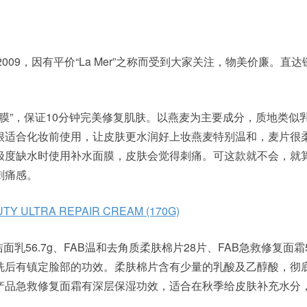
成立于2009，因有平价“La Mer”之称而受到大家关注，物美价廉。直
面膜”，保证10分钟完美修复肌肤。以燕麦为主要成分，质地类似
很适合化妆前使用，让皮肤更水润好上妆燕麦特别温和，麦片很
极度缺水时使用补水面膜，皮肤会觉得刺痛。可这款就不会，就
刺痛感。
UTY ULTRA REPAIR CREAM (170G)
面乳56.7g、FAB温和去角质柔肤棉片28片、FAB急救修复面霜5
洗后有镇定脸部的功效。柔肤棉片含有少量的乳酸及乙醇酸，彻
产品急救修复面霜有深层保湿功效，适合在秋季给皮肤补充水分
。