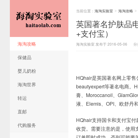
当前位置：
海淘实验室
海淘攻略
>
>
英国著名护肤品电
+支付宝）
海淘攻略
海淘实验室 发布于 2016-05-06
分
保健品
婴儿奶粉
HQhair是英国著名网上零售公司
海淘世界
beautyexpert等著名电商
膏、Moroccanoil、GlamG
转运
液、Elemis、OPI、欧
直邮
HQhair支持国卡和支付宝
代购服务
收货。需要注意的是，使用
订单即时成功，否则可能要