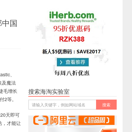
邮中国
stic、
、埃及魔法
搜索海淘实验室
sh睫毛增长
3付2等。
20天即可
站，才能让