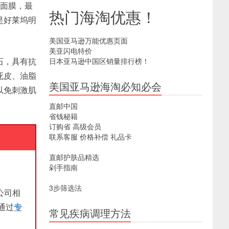
光面膜，最
热门海淘优惠！
是好莱坞明
美国亚马逊万能优惠页面
美亚闪电特价
石，具有抗
日本亚马逊中国区销量排行榜！
死皮、油脂
美国亚马逊海淘必知必会
以免刺激肌
直邮中国
省钱秘籍
订购省
高级会员
联系客服
价格补偿
礼品卡
直邮护肤品精选
剁手指南
3步筛选法
公司相
通过
专
常见疾病调理方法