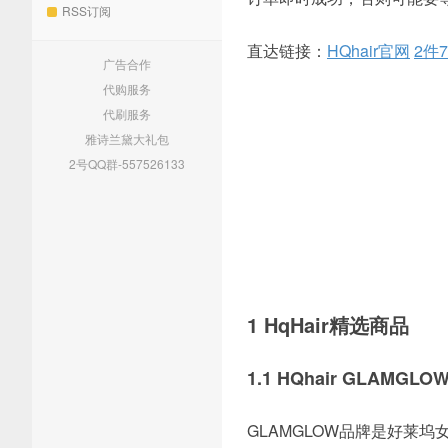
RSS订阅
直达链接：
HQhair官网
2件
广告合作
代购服务
代刷服务
雅诗兰黛大礼包
2号QQ群-557526133
1 HqHair精选商品
1.1 HQhair GLAMGLO
GLAMGLOW品牌是好莱