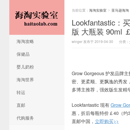
当前位置：
海淘实验室
亚马逊海淘
>
Lookfantasti
版 大瓶装 90ml 
海淘攻略
winger 发布于 2019-04-30
分类：
保健品
婴儿奶粉
Grow Gorgeous 
海淘世界
密、更柔顺、更飘逸的秀发
多博主推荐，强效版生发精
转运
Lookfantastic 现有
Grow G
直邮
惠，折后每瓶特价￡40（约
代购服务
直邮中国，
立即购买>>