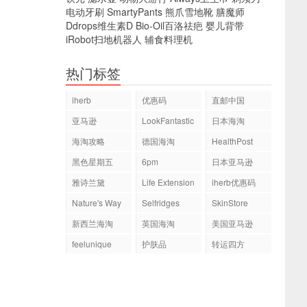
电动牙刷
SmartyPants
熊爪雪地靴
膳魔师
Ddrops维生素D
Bio-Oil百洛祛疤
婴儿背带
iRobot扫地机器人
辅食料理机
热门标签
iherb
优惠码
直邮中国
亚马逊
LookFantastic
日本海淘
海淘攻略
德国海淘
HealthPost
黑色星期五
6pm
日本亚马逊
雅诗兰黛
Life Extension
iherb优惠码
Nature's Way
Selfridges
SkinStore
新西兰海淘
英国海淘
美国亚马逊
feelunique
护肤品
转运四方