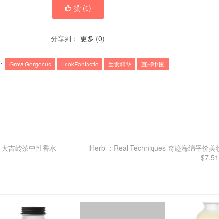
赞 (
0
)
分享到：
更多
(
0
)
：
Grow Gorgeous
LookFantastic
生发精华
直邮中国
me 大吉岭茶中性香水
iHerb ：Real Techniques 奇迹海绵平
$7.