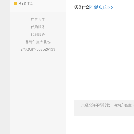
RSS订阅
买3付2
闪促页面>>
广告合作
代购服务
代刷服务
雅诗兰黛大礼包
2号QQ群-557526133
未经允许不得转载：
海淘实验室