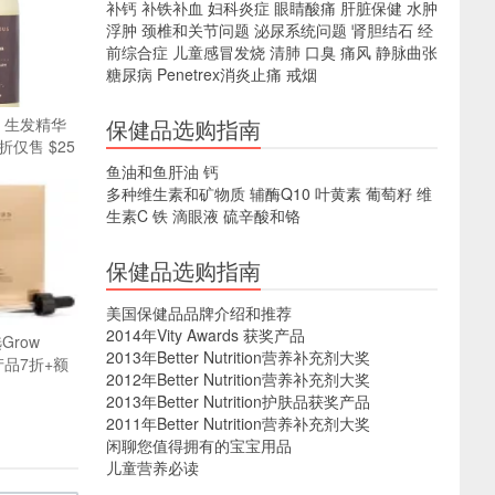
补钙
补铁补血
妇科炎症
眼睛酸痛
肝脏保健
水肿
浮肿
颈椎和关节问题
泌尿系统问题
肾胆结石
经
前综合症
儿童感冒发烧
清肺
口臭
痛风
静脉曲张
糖尿病
Penetrex消炎止痛
戒烟
us 生发精华
保健品选购指南
折仅售 $25
鱼油和鱼肝油
钙
多种维生素和矿物质
辅酶Q10
叶黄素
葡萄籽
维
生素C
铁
滴眼液
硫辛酸和铬
保健品选购指南
美国保健品品牌介绍和推荐
2014年Vity Awards 获奖产品
选Grow
2013年Better Nutrition营养补充剂大奖
护产品7折+额
2012年Better Nutrition营养补充剂大奖
2013年Better Nutrition护肤品获奖产品
2011年Better Nutrition营养补充剂大奖
闲聊您值得拥有的宝宝用品
儿童营养必读