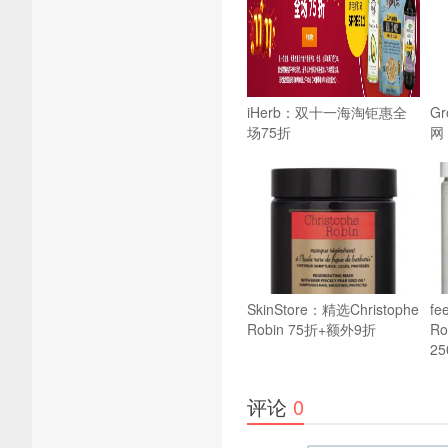
iHerb：双十一海淘钜惠全
Gr
场75折
网
SkinStore：精选Christophe
fe
Robin 75折+额外9折
R
2
评论
0