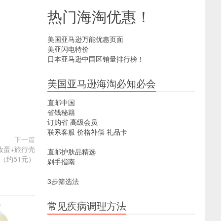
热门海淘优惠！
美国亚马逊万能优惠页面
美亚闪电特价
日本亚马逊中国区销量排行榜！
美国亚马逊海淘必知必会
直邮中国
省钱秘籍
订购省
高级会员
联系客服
价格补偿
礼品卡
下一篇
价美妆蛋+旅行壳
直邮护肤品精选
51（约51元）
剁手指南
3步筛选法
常见疾病调理方法