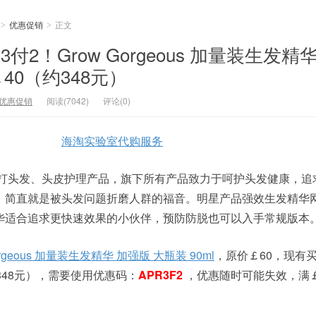
优惠促销
正文
>
>
c：买3付2！Grow Gorgeous 加量装生发精
￡40（约348元）
优惠促销
阅读(7042)
评论(0)
海淘实验室代购服务
护发品牌主打头发、头皮护理产品，旗下所有产品致力于呵护头发健康，
，简直就是被头发问题折磨人群的福音。明星产品强效生发精华
华适合追求更快速效果的小伙伴，预防防脱也可以入手常规版本
orgeous 加量装生发精华 加强版 大瓶装 90ml
，原价￡60，现有买
348元），需要使用优惠码：
APR3F2
，优惠随时可能失效，满￡