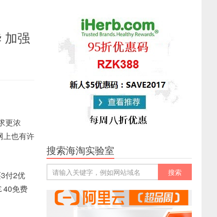
华 加强
追求更浓
网上也有许
搜索海淘实验室
。
3付2优
40免费