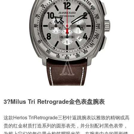
3?Milus Tri Retrograde金色表盘腕表
这款Herios TriRetrograde三秒针返跳腕表以雅致的精钢或高
贵的红金材质打造系列的圆形表壳，并分别配衬黑色表带，
为戴上它们的每位男士构筑耀眼光芒。在腕表中央的圆形镂