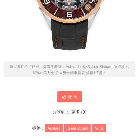
未经允许不得转载：
海淘实验室
»
Ashford：精选 JeanRichard 尚维沙 和
Milus 美力士 多款男士精准腕表 低至1.7折！
赞 (
0
)
分享到：
更多
(
0
)
标签：
Ashford
JeanRichard
Milus