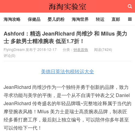
海淘攻略
保健品
婴儿奶粉
海淘世界
转运
直邮
代购服务
Ashford：精选 JeanRichard 尚维沙 和 Milus 美力
士 多款男士精准腕表 低至1.7折！
海淘实验室
FlyingDream 发布于 2018-12-17
分类：
钟表首饰
阅读(7424)
评论(0)
美德日英法包税转运大全
JeanRichard 尚维沙作为一个独特并勇于创新的品牌，致力
寻求功能与美学的平衡，是一个从不自满于钟表之父 Daniel
JeanRichard 传奇盛名的年轻品牌哦~完整地诠释属于当代的
摩登腕表风格！Milus 美力士是瑞士高质腕表品牌，制表匠
经多番打磨工序，最后刻上独立编号，可以陪伴你多年甚至
可以传给下一代！