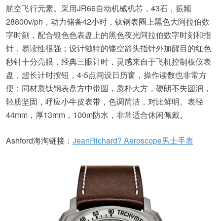
航空飞行元素。采用JR66自动机械机芯，43石，振频
28800v/ph，动力储备42小时，钛钢表圈上黑色大阿拉伯数
字时刻，配合银色色表盘上的黑色夜光阿拉伯数字时刻和指
针，易读性很强；设计独特的镂空箭头指针外加醒目的红色
秒针十分亮眼，经典三眼计时，灵感来自于飞机控制板仪表
盘，超长计时按钮，4-5点间设日历窗，操作读数也非常方
便；同材质钛钢表盘方中带圆，质朴大方，硬朗不失圆润，
轻质坚固，呼应小牛皮表带，色调简洁，对比鲜明。表径
44mm，厚13mm，100m防水，非常适合休闲佩戴。
Ashford海淘链接：
JeanRichard? Aeroscope男士手表