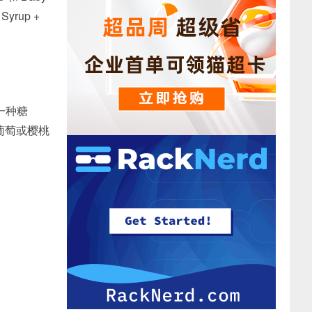
yrup +
了一种糖
葡萄或樱桃