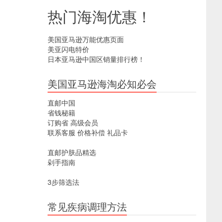
热门海淘优惠！
美国亚马逊万能优惠页面
美亚闪电特价
日本亚马逊中国区销量排行榜！
美国亚马逊海淘必知必会
直邮中国
省钱秘籍
订购省
高级会员
联系客服
价格补偿
礼品卡
直邮护肤品精选
剁手指南
3步筛选法
常见疾病调理方法