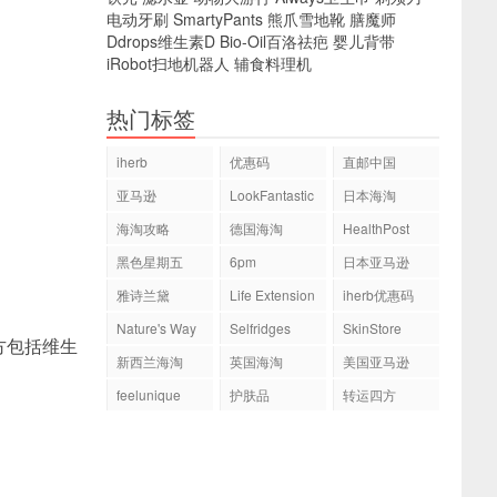
电动牙刷
SmartyPants
熊爪雪地靴
膳魔师
Ddrops维生素D
Bio-Oil百洛祛疤
婴儿背带
iRobot扫地机器人
辅食料理机
热门标签
iherb
优惠码
直邮中国
亚马逊
LookFantastic
日本海淘
海淘攻略
德国海淘
HealthPost
黑色星期五
6pm
日本亚马逊
雅诗兰黛
Life Extension
iherb优惠码
Nature's Way
Selfridges
SkinStore
方包括维生
新西兰海淘
英国海淘
美国亚马逊
。
feelunique
护肤品
转运四方