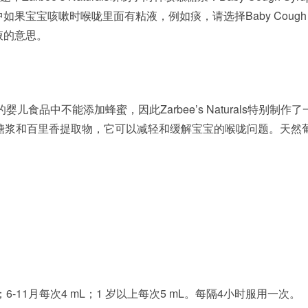
us，其中如果宝宝咳嗽时喉咙里面有粘液，例如痰，请选择Baby Cough S
粘液的意思。
儿食品中不能添加蜂蜜，因此Zarbee’s Naturals特别制作
糖浆和百里香提取物，它可以减轻和缓解宝宝的喉咙问题。天然
L；6-11月每次4 mL；1 岁以上每次5 mL。每隔4小时服用一次。