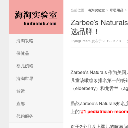
当前位置：
海淘实验室
母婴用品
>
>
Zarbee’s N
选品牌！
海淘攻略
FlyingDream 发布于 2019-01-13
保健品
婴儿奶粉
Zarbee’s Natura
海淘世界
儿童咳嗽糖浆排名第一的畅销
（elderberry）和龙舌
转运
虽然Zarbee’s Natu
直邮
上的“
#1
pediatrician-rec
代购服务
对于2个月以上婴儿的咳嗽问题，Zar