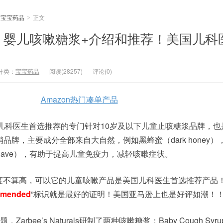
宝宝药品
正文
>
aturals 婴儿咳嗽糖浆+介绍和推荐！美国儿
分类：
宝宝药品
阅读(28257)
评论(0)
Amazon热门凑单产品
ls 作为美国儿科医生首选推荐的专门针对10岁及以下儿童止咳糖浆品牌，
品牌，主要成分全部来自大自然，例如黑蜂蜜（dark honey）
兰（agave），有助于提高儿童免疫力，减轻咳嗽症状。
rals知名度不算高，可以它的儿童咳嗽产品是美国儿科医生首选推荐产
ommended
”标识就是最好的证明！美国亚马逊上也是好评如潮！
bee’s Naturals研制了两种咳嗽糖浆：Baby Cough Syrup