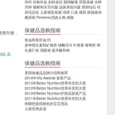
补钙
补铁补血
妇科炎症
眼睛酸痛
肝脏保健
水肿
浮肿
颈椎和关节问题
泌尿系统问题
肾胆结石
经
前综合症
儿童感冒发烧
清肺
口臭
痛风
静脉曲张
糖尿病
Penetrex消炎止痛
戒烟
保健品选购指南
使用方便，
鱼油和鱼肝油
钙
多种维生素和矿物质
辅酶Q10
叶黄素
葡萄籽
维
生素C
铁
滴眼液
硫辛酸和铬
gs, 9-
保健品选购指南
美国保健品品牌介绍和推荐
2014年Vity Awards 获奖产品
2013年Better Nutrition营养补充剂大奖
2012年Better Nutrition营养补充剂大奖
2013年Better Nutrition护肤品获奖产品
2011年Better Nutrition营养补充剂大奖
闲聊您值得拥有的宝宝用品
儿童营养必读