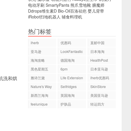
电动牙刷
SmartyPants
熊爪雪地靴
膳魔师
Ddrops维生素D
Bio-Oil百洛祛疤
婴儿背带
iRobot扫地机器人
辅食料理机
热门标签
iherb
优惠码
直邮中国
亚马逊
LookFantastic
日本海淘
海淘攻略
德国海淘
HealthPost
黑色星期五
6pm
日本亚马逊
机洗和烘
雅诗兰黛
Life Extension
iherb优惠码
Nature's Way
Selfridges
SkinStore
新西兰海淘
英国海淘
美国亚马逊
feelunique
护肤品
转运四方