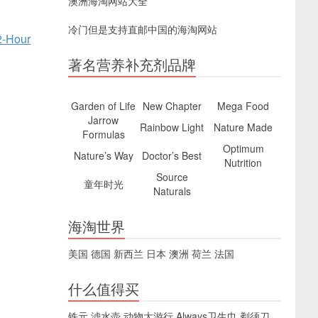
澳洲海淘网站大全
冷门但是支持直邮中国的海淘网站
2-Hour
著名营养补充剂品牌
Garden of Life
New Chapter
Mega Food
Jarrow
Rainbow Light
Nature Made
Formulas
Optimum
Nature’s Way
Doctor’s Best
Nutrition
Source
童年时光
Naturals
海淘世界
美国
德国
新西兰
日本
澳洲
荷兰
法国
什么值得买
铁元
滤水壶
动物大游行
Always卫生巾
剃须刀