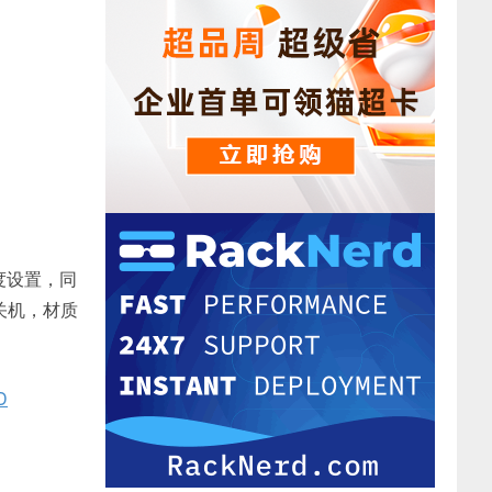
度设置，同
关机，材质
D