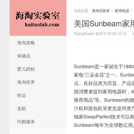
当前位置：
海淘实验室
家用电器
>
>
美国Sunbea
FlyingDream 发布于 2018-12-10
海淘攻略
保健品
Sunbeam是一家诞生于
婴儿奶粉
家电“三朵金花”之一。Sun
海淘世界
点、良好品质为宗旨、产品
国消费者提到家用电器时，8
转运
推荐商品”等。Sunbea
汁机和面包机等更也是同类产
直邮
独家SleepPerfect
代购服务
Sunbeam每年为全球数