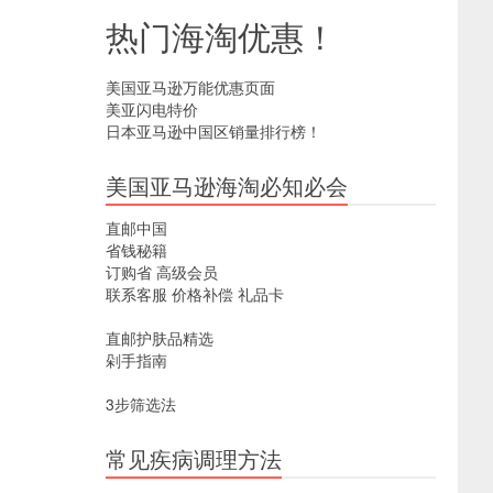
热门海淘优惠！
美国亚马逊万能优惠页面
美亚闪电特价
日本亚马逊中国区销量排行榜！
美国亚马逊海淘必知必会
直邮中国
省钱秘籍
订购省
高级会员
联系客服
价格补偿
礼品卡
直邮护肤品精选
剁手指南
3步筛选法
常见疾病调理方法