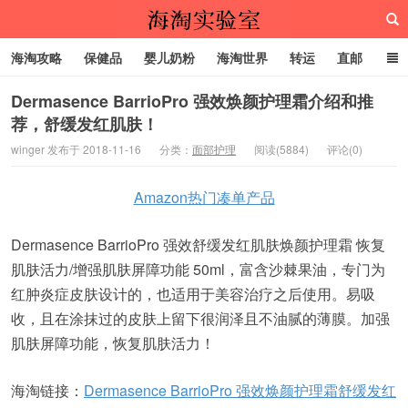
海淘攻略
保健品
婴儿奶粉
海淘世界
转运
直邮
代购服务
Dermasence BarrioPro 强效焕颜护理霜介绍和推
荐，舒缓发红肌肤！
海淘实验室
winger 发布于 2018-11-16
分类：
面部护理
阅读(5884)
评论(0)
Amazon热门凑单产品
Dermasence BarrioPro 强效舒缓发红肌肤焕颜护理霜 恢复
肌肤活力/增强肌肤屏障功能 50ml，富含沙棘果油，专门为
红肿炎症皮肤设计的，也适用于美容治疗之后使用。易吸
收，且在涂抹过的皮肤上留下很润泽且不油腻的薄膜。加强
肌肤屏障功能，恢复肌肤活力！
海淘链接：
Dermasence BarrioPro 强效焕颜护理霜舒缓发红