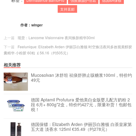
标签：
Dermasence BarrioPro
强效焕颜护理霜
德国BA保镖
支持直邮
作者：
winger
上一篇
现货：Lancome Visionnaire 夜间焕肤精华30ml
下一篇
Feelunique: Elizabeth Arden 伊丽莎白雅顿 时空焕活夜间多效视黄醇胶
囊精华 小粉胶 60粒 ￡56.16（约505元）
相关推荐
Mucosolvan 沐舒坦 祛痰舒肺止咳糖浆100ml，特价约
49元
德国 Aptamil Profutura 爱他美白金版婴儿配方奶粉 2
段 6月+ 800g*2盒，特价约427元，限量补货！包邮包
税！
德国保镖：Elizabeth Arden 伊丽莎白雅顿 白茶皇家第
五大道 淡香水 125ml €35.49（约278元）