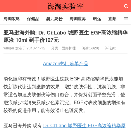
海淘攻略
保健品
婴儿奶粉
海淘世界
转运
直邮
代购服务
亚马逊海外购: Dr. Ci:Labo 城野医生 EGF高浓缩精华
原液 10ml 到手价127元
海淘实验室
winger 发布于 2018-11-12
分类：
面部护理
阅读(6820)
评论(0)
Amazon热门凑单产品
淡化痘印有奇效！城野医生这款 EGF 高浓缩精华原液能加
快新陈代谢达到嫩肤的效果，增加皮肤弹性，滋润肌肤。非
常适合加速皮肤创伤等伤口癒合，并保持创面平整光滑，使
疤痕减少或消失及减少色素沉淀。EGF对表皮细胞的增殖有
较强的促进作用，能有效遏止色斑复发。
亚马逊海外购 现有
Dr. Ci:Labo 城野医生 EGF高浓缩精华原