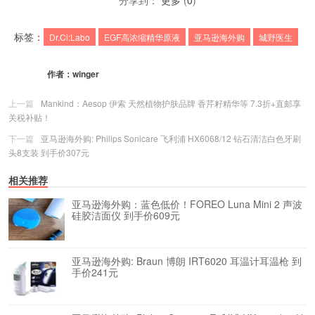
分享到：
更多
(
0
)
标签：
Dr.Ci:Labo
EGF高浓缩精华原液
亚马逊海外购
城野医生
作者：
winger
上一篇
Mankind：Aesop 伊索 天然植物护肤品牌 香芹籽精华等 7.3折+直邮享
关税补贴！
下一篇
亚马逊海外购: Philips Sonicare 飞利浦 HX6068/12 钻石清洁白色牙刷
头8支装 到手价307元
相关推荐
亚马逊海外购：蓝色低价！FOREO Luna Mini 2 声波
硅胶洁面仪 到手价609元
亚马逊海外购: Braun 博朗 IRT6020 耳温计耳温枪 到
手价241元