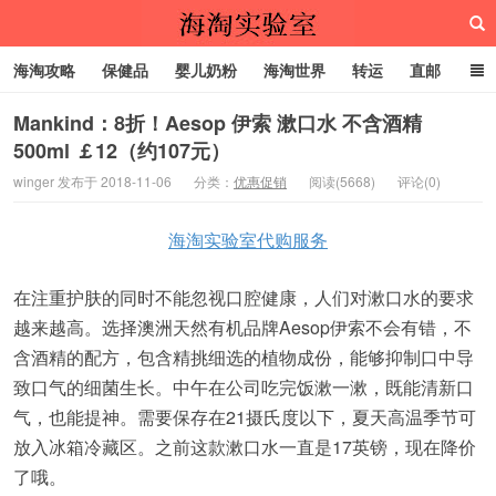
海淘攻略
保健品
婴儿奶粉
海淘世界
转运
直邮
代购服务
Mankind：8折！Aesop 伊索 漱口水 不含酒精
500ml ￡12（约107元）
海淘实验室
winger 发布于 2018-11-06
分类：
优惠促销
阅读(5668)
评论(0)
海淘实验室代购服务
在注重护肤的同时不能忽视口腔健康，人们对漱口水的要求
越来越高。选择澳洲天然有机品牌Aesop伊索不会有错，不
含酒精的配方，包含精挑细选的植物成份，能够抑制口中导
致口气的细菌生长。中午在公司吃完饭漱一漱，既能清新口
气，也能提神。需要保存在21摄氏度以下，夏天高温季节可
放入冰箱冷藏区。之前这款漱口水一直是17英镑，现在降价
了哦。