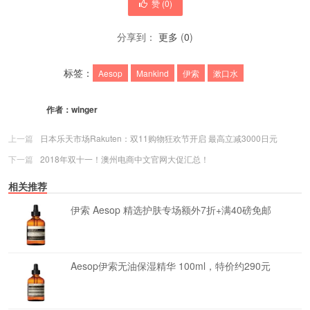
赞 (
0
)
分享到：
更多
(
0
)
标签：
Aesop
Mankind
伊索
漱口水
作者：
winger
上一篇
日本乐天市场Rakuten：双11购物狂欢节开启 最高立减3000日元
下一篇
2018年双十一！澳州电商中文官网大促汇总！
相关推荐
伊索 Aesop 精选护肤专场额外7折+满40磅免邮
Aesop伊索无油保湿精华 100ml，特价约290元