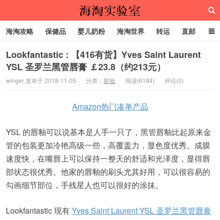
海淘攻略
保健品
婴儿奶粉
海淘世界
转运
直邮
代购服务
Lookfantastic : 【416有货】Yves Saint Laurent
YSL 圣罗兰黑管唇膏 ￡23.8（约213元）
海淘实验室
winger 发布于 2018-11-05
分类：
彩妆
阅读(6184)
评论(0)
Amazon热门凑单产品
YSL 的唇釉可以说基本是人手一只了，黑管唇釉比起原来金
管的包装更加冷艳高级一些，高覆盖力，显色度优秀。成膜
速度快，在嘴唇上可以保持一整天的舒适和光泽度，显得唇
部状态很优秀。他家的唇釉的刷头尤其好用，可以很容易的
勾画细节部位，手残星人也可以很好的涂抹。
Lookfantastic 现有
Yves Saint Laurent YSL 圣罗兰黑管唇膏