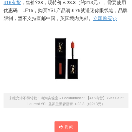
416有货
，售价?28，现特价￡23.8（约213元），需要使用
优惠码：LF15，购买YSL产品满￡75就送迷你眼线笔，品牌
限制，暂不支持直邮中国，英国境内免邮。
立即购买>>
未经允许不得转载：
海淘实验室
»
Lookfantastic : 【416有货】Yves Saint
Laurent YSL 圣罗兰黑管唇膏 ￡23.8（约213元）
赞 (
0
)