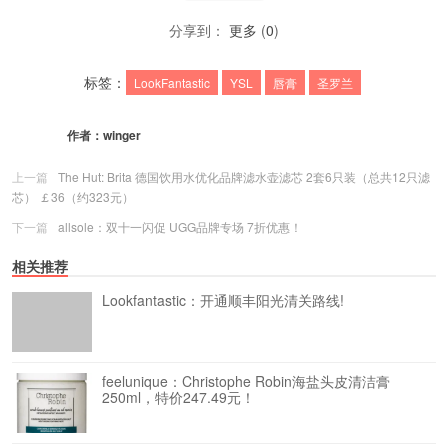
分享到：
更多
(
0
)
标签：
LookFantastic
YSL
唇膏
圣罗兰
作者：
winger
上一篇
The Hut: Brita 德国饮用水优化品牌滤水壶滤芯 2套6只装（总共12只滤
芯） ￡36（约323元）
下一篇
allsole：双十一闪促 UGG品牌专场 7折优惠！
相关推荐
Lookfantastic：开通顺丰阳光清关路线!
feelunique：Christophe Robin海盐头皮清洁膏
250ml，特价247.49元！