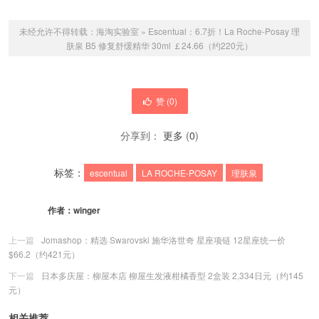
未经允许不得转载：
海淘实验室
»
Escentual：6.7折！La Roche-Posay 理
肤泉 B5 修复舒缓精华 30ml ￡24.66（约220元）
赞 (
0
)
分享到：
更多
(
0
)
标签：
escentual
LA ROCHE-POSAY
理肤泉
作者：
winger
上一篇
Jomashop：精选 Swarovski 施华洛世奇 星座项链 12星座统一价
$66.2（约421元）
下一篇
日本多庆屋：柳屋本店 柳屋生发液柑橘香型 2盒装 2,334日元（约145
元）
相关推荐