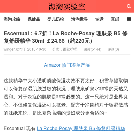
海淘攻略
保健品
婴儿奶粉
海淘世界
转运
直邮
代购服务
Escentual：6.7折！La Roche-Posay 理肤泉 B5 修
复舒缓精华 30ml ￡24.66（约220元）
海淘实验室
winger 发布于 2018-10-30
分类：
面部护理
阅读(5144)
评论(0)
Amazon热门凑单产品
这款精华中大小透明质酸保湿功效不要太好，积雪草提取物
可以修复保湿肌肤过敏的状况，理肤泉矿泉水非常的天然又
温和。对于炎症的肌肤是非常必要的。这一只绝对是业界良
心。不仅修复保湿还可以抗老。配方干净简约对于容易敏感
的妹纸来说，是比复杂高端的贵妇成分更合适的~
Escentual 现有
La Roche-Posay 理肤泉 B5 修复舒缓精华