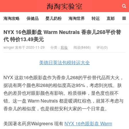
海淘攻略
保健品
婴儿奶粉
海淘世界
转运
直邮
代购服务
NYX 16色眼影盘 Warm Neutrals 香奈儿268平价替
代 特价13.49美元
海淘实验室
winger 发布于 2020-11-29
分类：
彩妆
阅读(8466)
评论(0)
美德日英法包税转运大全
NYX 这款16色眼影盘作为香奈儿268的平价替代品而大火，
据说有两个颜色和268的相似度高达95%，考虑到光线、肤
色的差异也对眼影颜色有影响。粉质很棒，显色度也很不
错。这一盘 Warm Neutrals 都是暖调红棕色，就算不考虑与
香奈儿的相似度，也是很想安利大家的一个日常盘。
美国著名药房Walgreens 现有
NYX 16色眼影盘 Warm