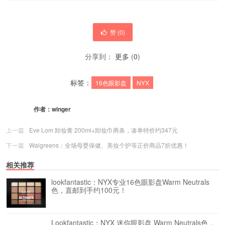
赞 (
0
)
分享到：
更多
(
0
)
标签：
16色眼影盘
NYX
作者：
winger
上一篇
Eve Lom 卸妆膏 200ml+卸妆巾两条，凑单特价约347元
下一篇
Walgreens：全场母婴保健、美妆个护等正价商品7折优惠！
相关推荐
lookfantastic：NYX专业16色眼影盘Warm Neutrals
色，直邮到手约100元！
Lookfantastic：NYX 迷你眼影盘 Warm Neutrals色，