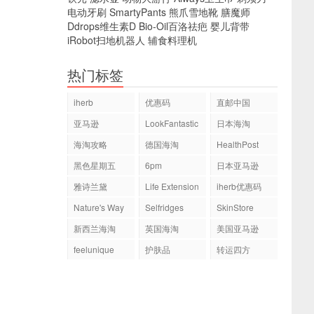
电动牙刷
SmartyPants
熊爪雪地靴
膳魔师
Ddrops维生素D
Bio-Oil百洛祛疤
婴儿背带
iRobot扫地机器人
辅食料理机
热门标签
iherb
优惠码
直邮中国
亚马逊
LookFantastic
日本海淘
海淘攻略
德国海淘
HealthPost
黑色星期五
6pm
日本亚马逊
雅诗兰黛
Life Extension
iherb优惠码
Nature's Way
Selfridges
SkinStore
新西兰海淘
英国海淘
美国亚马逊
feelunique
护肤品
转运四方