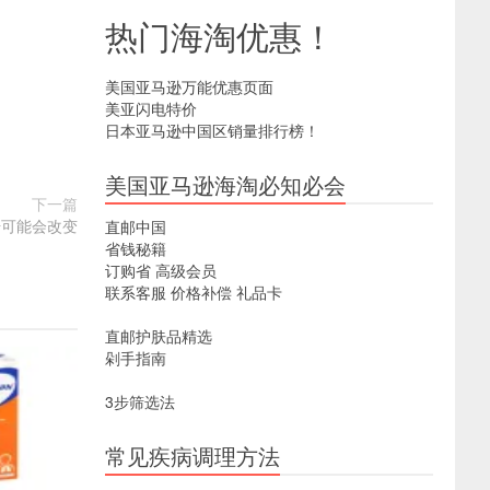
热门海淘优惠！
美国亚马逊万能优惠页面
美亚闪电特价
日本亚马逊中国区销量排行榜！
美国亚马逊海淘必知必会
下一篇
单号可能会改变
直邮中国
省钱秘籍
订购省
高级会员
联系客服
价格补偿
礼品卡
直邮护肤品精选
剁手指南
3步筛选法
常见疾病调理方法