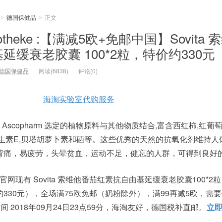
德国保健品
正文
>
>
potheke :【满减5欧+免邮中国】Sovita
缓衰老胶囊 100*2粒，特价约330元
德国保健品
阅读(6838)
评论(0)
海淘实验室代购服务
胶囊由 Ascopharm 选定的植物原料与其他物质结合,富含西红柿,红
维生素E,贝塔胡萝卜素和硒等。这些优秀的天然的抗氧化剂维持人
背痛，易疲劳，头晕贫血，运动不足，健忘的人群，可得到良好
ke中文官网现有 Sovita 索维他番茄红素抗自由基延缓衰老胶囊100*2
欧元（约330元），全场满75欧免邮（奶粉除外），满99再减5欧，需
 2018年09月24日23点59分，海淘友好，德国税补直邮。
立即