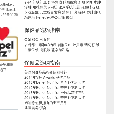
补钙
补铁补血
妇科炎症
眼睛酸痛
肝脏保健
水肿
potheke：
浮肿
颈椎和关节问题
泌尿系统问题
肾胆结石
经
 沐舒坦儿童止
前综合症
儿童感冒发烧
清肺
口臭
痛风
静脉曲张
l，特价约25
糖尿病
Penetrex消炎止痛
戒烟
保健品选购指南
鱼油和鱼肝油
钙
多种维生素和矿物质
辅酶Q10
叶黄素
葡萄籽
维
生素C
铁
滴眼液
硫辛酸和铬
保健品选购指南
介绍和推
选它！
美国保健品品牌介绍和推荐
2014年Vity Awards 获奖产品
2013年Better Nutrition营养补充剂大奖
2012年Better Nutrition营养补充剂大奖
2013年Better Nutrition护肤品获奖产品
2011年Better Nutrition营养补充剂大奖
闲聊您值得拥有的宝宝用品
儿童营养必读