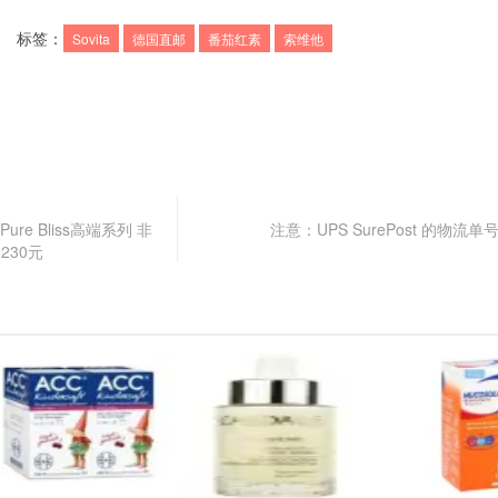
标签：
Sovita
德国直邮
番茄红素
索维他
ure Bliss高端系列 非
注意：UPS SurePost 的物流
230元