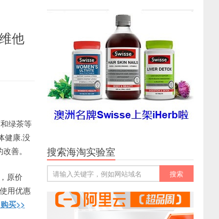
 索维他
葡萄和绿茶等
体健康.没
搜索海淘实验室
的改善。
粒，原价
要使用优惠
购买>>