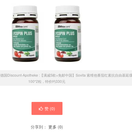
»
德国Discount-Apotheke :【满减5欧+免邮中国】Sovita 索维他番茄红素抗自由基
100*2粒，特价约330元
赞 (
0
)
分享到：
更多
(
0
)