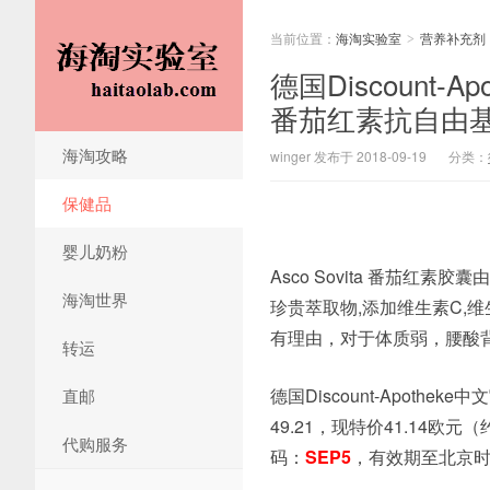
当前位置：
海淘实验室
营养补充剂
>
德国Discount-A
番茄红素抗自由基延
海淘攻略
winger 发布于 2018-09-19
分类：
保健品
婴儿奶粉
Asco Sovita 番茄红素
海淘世界
珍贵萃取物,添加维生素C,
有理由，对于体质弱，腰酸
转运
德国Discount-Apothe
直邮
49.21，现特价41.14
代购服务
码：
SEP5
，有效期至北京时间