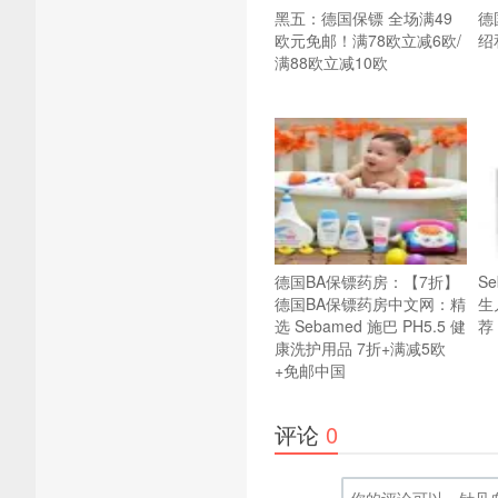
黑五：德国保镖 全场满49
德
欧元免邮！满78欧立减6欧/
绍
满88欧立减10欧
德国BA保镖药房：【7折】
S
德国BA保镖药房中文网：精
生
选 Sebamed 施巴 PH5.5 健
荐
康洗护用品 7折+满减5欧
+免邮中国
评论
0