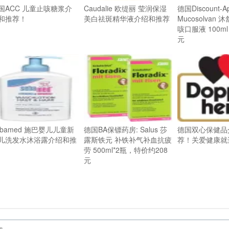
国ACC 儿童止咳糖浆介
Caudalie 欧缇丽 莹润保湿
德国Discount-A
和推荐！
美白祛斑精华液介绍和推荐
Mucosolvan
咳口服液 100m
元
ebamed 施巴婴儿儿童新
德国BA保镖药房: Salus 莎
德国双心保健品
儿洗发水沐浴露介绍和推
露斯铁元 补铁补气补血抗疲
荐！关爱健康就
劳 500ml*2瓶，特价约208
元